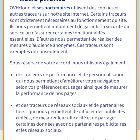
Entre 1 et 10 ans
Durée de renouvellement
OVHcloud et
ses partenaires
utilisent des cookies et
autres traceurs sur notre site internet. Certains traceurs
sont strictement nécessaires au fonctionnement du site.
Ils nous permettent notamment de garantir la sécurité du
Période de rédemption
service ou d'assurer certaines fonctionnalités
essentielles. D’autres nous permettent de réaliser des
mesures d’audience anonymes. Ces traceurs sont
exemptés de consentement.
Notifications automatiques :
Sous réserve de votre accord, nous utilisons également :
E-mails d'avertissement :
60, 30, 15, 7 et 3 jours avant la
date d'échéance
des traceurs de performance et de personnalisation :
qui nous permettent d’améliorer votre navigation
selon vos préférences et usages ainsi que de mesurer
E-mail le jour de l'expiration
pour notification de la
suspension du nom de domaine
la performance de nos pages ;
et des traceurs de réseaux sociaux et de partenaires
E-mail après la période de grâce de rédemption
pour
tiers : qui nous permettent de diffuser des publicités
notification de la suppression du nom de domaine
ciblées, de mesurer leur efficacité et de partager
certaines données avec nos partenaires publicitaires
et les réseaux sociaux.