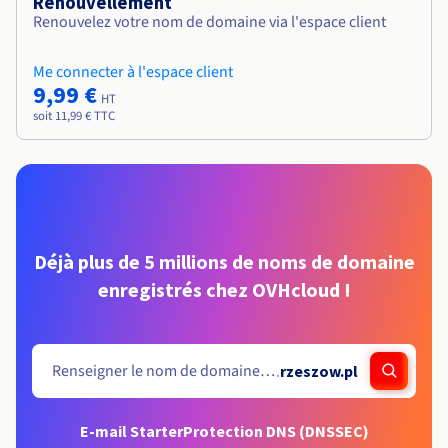
Renouvellement
Renouvelez votre nom de domaine via l'espace client
Me connecter à l'espace client
9,99 €
HT
soit 11,99 € TTC
Déjà plus de 5 millions de noms de domaine
enregistrés chez OVHcloud !
.
rzeszow.pl
E-mail Starter
Protection DNS (DNSSEC)