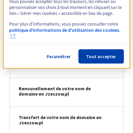
Vous pouvez accepter tous les traceurs, les refuser ou
Voir toutes les extensions
personnaliser vos choix à tout moment en cliquant sur le
lien « Gérer mes cookies » accessible en bas de page.
Informations sur le .rzeszow.pl
Pour plus d’informations, vous pouvez consulter notre
politique d'informations de d'utilisation des cookies.
Paramétrer
Tout accepter
Création de votre nom de domaine en
.rzeszow.pl
Renouvellement de votre nom de
domaine en .rzeszow.pl
Transfert de votre nom de domaine en
.rzeszow.pl