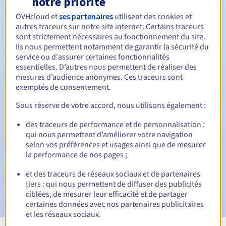
notre priorité
OVHcloud et
ses partenaires
utilisent des cookies et
Entre 1 et 10 ans
Durée de renouvellement
autres traceurs sur notre site internet. Certains traceurs
sont strictement nécessaires au fonctionnement du site.
Ils nous permettent notamment de garantir la sécurité du
service ou d'assurer certaines fonctionnalités
30 jours
Période de rédemption
essentielles. D’autres nous permettent de réaliser des
mesures d’audience anonymes. Ces traceurs sont
exemptés de consentement.
Notifications automatiques :
Sous réserve de votre accord, nous utilisons également :
E-mails d'avertissement :
60, 30, 15, 7 et 3 jours avant la
des traceurs de performance et de personnalisation :
date d'échéance
qui nous permettent d’améliorer votre navigation
selon vos préférences et usages ainsi que de mesurer
E-mail le jour de l'expiration
pour notification de la
la performance de nos pages ;
suspension du nom de domaine
et des traceurs de réseaux sociaux et de partenaires
E-mail après la période de grâce de rédemption
pour
tiers : qui nous permettent de diffuser des publicités
notification de la suppression du nom de domaine
ciblées, de mesurer leur efficacité et de partager
certaines données avec nos partenaires publicitaires
et les réseaux sociaux.