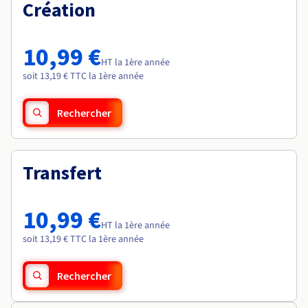
Documentation
Création
Roadmap & Changelog
Tarifs
Roadmap & Changelog
Observabilité
Disponibilités par régions
Documentation
Documentation
Roadmap & Changelog
10,99 €
Roadmap & Changelog
HT la 1ère année
Roadmap & Changelog
soit 13,19 € TTC la 1ère année
Rechercher
Transfert
10,99 €
HT la 1ère année
soit 13,19 € TTC la 1ère année
Rechercher