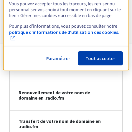
Vous pouvez accepter tous les traceurs, les refuser ou
personnaliser vos choix à tout moment en cliquant sur le
Voir toutes les extensions
lien « Gérer mes cookies » accessible en bas de page.
Pour plus d’informations, vous pouvez consulter notre
Informations sur le .radio.fm
politique d'informations de d'utilisation des cookies.
Paramétrer
Tout accepter
Création de votre nom de domaine en
.radio.fm
Renouvellement de votre nom de
domaine en .radio.fm
Transfert de votre nom de domaine en
.radio.fm