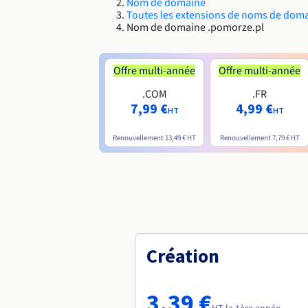
Nom de domaine
Toutes les extensions de noms de dom
Nom de domaine .pomorze.pl
Offre multi-année
Offre multi-année
.COM
.FR
7,99 €
4,99 €
HT
HT
Renouvellement
13,49 €
HT
Renouvellement
7,79 €
HT
Création
3,39 €