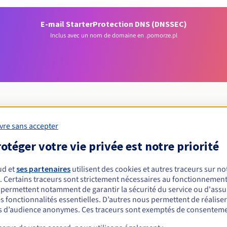
E-mail Starter
Protection DNS (DNSSEC)
Inclus avec un nom de domaine en .pomorze.pl
vre sans accepter
Conditions d'éligibilité
otéger votre vie privée est notre priorité
 un .pomorze.pl ?
ud et
ses partenaires
utilisent des cookies et autres traceurs sur not
. Certains traceurs sont strictement nécessaires au fonctionnement 
nnes physiques ou morales, sans restriction géographique.
s permettent notamment de garantir la sécurité du service ou d'assu
s fonctionnalités essentielles. D’autres nous permettent de réalise
Règles de gestion et notifications
 d’audience anonymes. Ces traceurs sont exemptés de consenteme