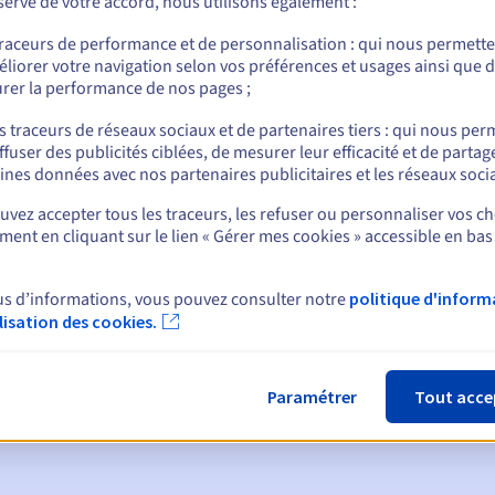
erve de votre accord, nous utilisons également :
traceurs de performance et de personnalisation : qui nous permett
liorer votre navigation selon vos préférences et usages ainsi que 
rer la performance de nos pages ;
nt
s traceurs de réseaux sociaux et de partenaires tiers : qui nous per
ffuser des publicités ciblées, de mesurer leur efficacité et de partag
ines données avec nos partenaires publicitaires et les réseaux soci
vez accepter tous les traceurs, les refuser ou personnaliser vos ch
ent en cliquant sur le lien « Gérer mes cookies » accessible en bas
ques :
us d’informations, vous pouvez consulter notre
politique d'inform
:
60, 30, 15, 7 et 3 jours avant la date d'échéance
ilisation des cookies.
tion
pour notification de la suspension du nom de domaine
Paramétrer
Tout acce
de grâce de rédemption
pour notification de la suppression du no