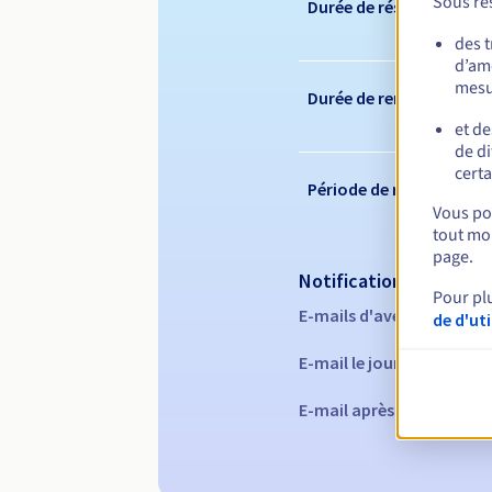
Sous rés
Durée de réservation
des 
d’amé
mesu
Durée de renouvelleme
et de
de di
certa
Période de rédemption
Vous pou
tout mom
page.
Notifications automati
Pour pl
E-mails d'avertissement 
de d'ut
E-mail le jour de l'expira
E-mail après la période 