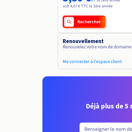
HT la 1ère année
soit 4,07 € TTC la 1ère année
Rechercher
Renouvellement
Renouvelez votre nom de domaine v
Me connecter à l'espace client
Déjà plus de 5