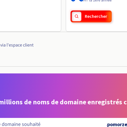
HT la 1ère année
Rechercher
ia l'espace client
 millions de noms de domaine enregistrés 
.
pomorze