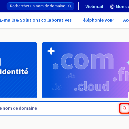
Webmail
Mon c
E-mails & Solutions collaboratives
Téléphonie VoIP
Ac
 identité