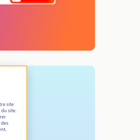
re site
du site.
rer
r des
nt.