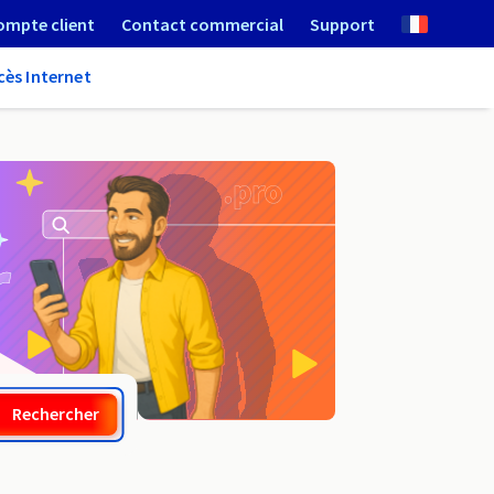
ompte client
Contact commercial
Support
cès Internet
.porn
Rechercher