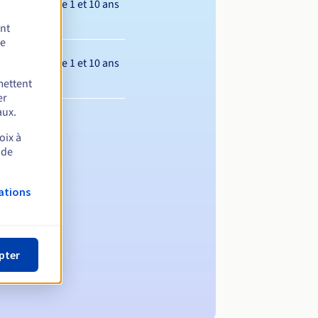
Entre 1 et 10 ans
ent
de
Entre 1 et 10 ans
mettent
er
aux.
oix à
 de
ations
pter
m de domaine