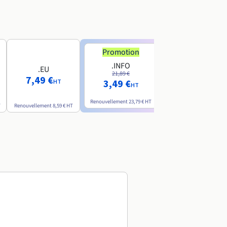
Promotion
Promotion
.INFO
.PRO
.EU
21,89 €
24,19 €
7,49 €
3,49 €
2,99 €
HT
HT
HT
Renouvellement
23,79 €
HT
Renouvellement
26,29 €
H
T
Renouvellement
8,59 €
HT