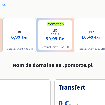
aine
Promotion
.IO
.BE
.BIZ
57,49 €
6,99 €
16,49 €
30,99 €
HT
HT
HT
Renouvellement
59,79 €
HT
Renouvellement
7,89 €
HT
Renouvellement
20,39 €
H
Nom de domaine en .pomorze.pl
Transfert
0 €