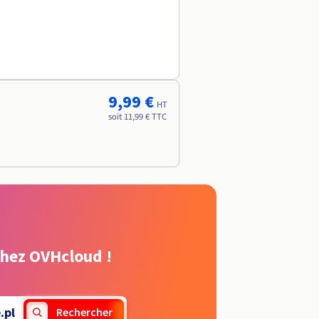
9,99 €
HT
soit 11,99 € TTC
chez OVHcloud !
.pl
Rechercher