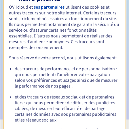
Entre 1 et 10 ans
Durée de renouvellement
OVHcloud et
ses partenaires
utilisent des cookies et
autres traceurs sur notre site internet. Certains traceurs
sont strictement nécessaires au fonctionnement du site.
Ils nous permettent notamment de garantir la sécurité du
Période de rédemption
service ou d'assurer certaines fonctionnalités
essentielles. D’autres nous permettent de réaliser des
mesures d’audience anonymes. Ces traceurs sont
exemptés de consentement.
Notifications automatiques :
Sous réserve de votre accord, nous utilisons également :
E-mails d'avertissement :
60, 30, 15, 7 et 3 jours avant la
date d'échéance
des traceurs de performance et de personnalisation :
qui nous permettent d’améliorer votre navigation
selon vos préférences et usages ainsi que de mesurer
E-mail le jour de l'expiration
pour notification de la
suspension du nom de domaine
la performance de nos pages ;
et des traceurs de réseaux sociaux et de partenaires
E-mail après la période de grâce de rédemption
pour
tiers : qui nous permettent de diffuser des publicités
notification de la suppression du nom de domaine
ciblées, de mesurer leur efficacité et de partager
certaines données avec nos partenaires publicitaires
et les réseaux sociaux.