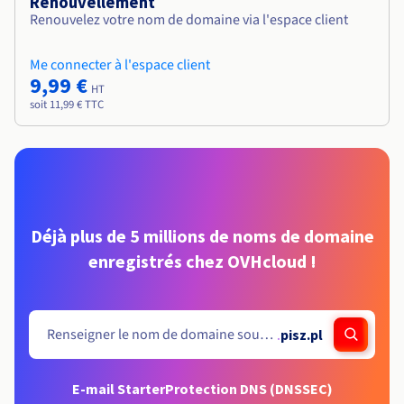
Renouvellement
Renouvelez votre nom de domaine via l'espace client
Me connecter à l'espace client
9,99 €
HT
soit 11,99 € TTC
Déjà plus de 5 millions de noms de domaine
enregistrés chez OVHcloud !
.
pisz.pl
E-mail Starter
Protection DNS (DNSSEC)