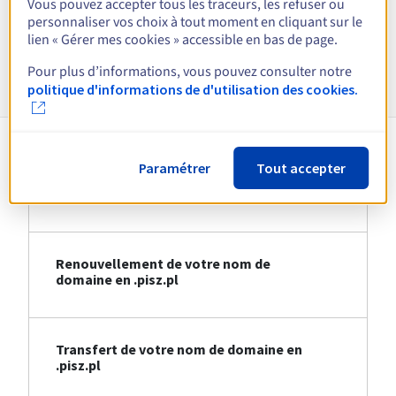
Vous pouvez accepter tous les traceurs, les refuser ou
Voir toutes les extensions
personnaliser vos choix à tout moment en cliquant sur le
lien « Gérer mes cookies » accessible en bas de page.
Informations sur le .pisz.pl
Pour plus d’informations, vous pouvez consulter notre
politique d'informations de d'utilisation des cookies.
Paramétrer
Tout accepter
Création de votre nom de domaine en
.pisz.pl
Renouvellement de votre nom de
domaine en .pisz.pl
Transfert de votre nom de domaine en
.pisz.pl