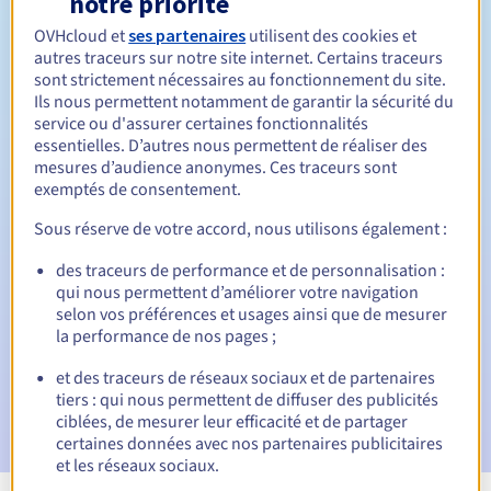
notre priorité
OVHcloud et
ses partenaires
utilisent des cookies et
1 an
Durée de renouvellement
autres traceurs sur notre site internet. Certains traceurs
sont strictement nécessaires au fonctionnement du site.
Ils nous permettent notamment de garantir la sécurité du
service ou d'assurer certaines fonctionnalités
30 jours
Période de rédemption
essentielles. D’autres nous permettent de réaliser des
mesures d’audience anonymes. Ces traceurs sont
exemptés de consentement.
Notifications automatiques :
Sous réserve de votre accord, nous utilisons également :
E-mails d'avertissement :
60, 30, 15, 7 et 3 jours avant la
des traceurs de performance et de personnalisation :
date d'échéance
qui nous permettent d’améliorer votre navigation
selon vos préférences et usages ainsi que de mesurer
E-mail le jour de l'expiration
pour notification de la
la performance de nos pages ;
suspension du nom de domaine
et des traceurs de réseaux sociaux et de partenaires
E-mail après la période de grâce de rédemption
pour
tiers : qui nous permettent de diffuser des publicités
notification de la suppression du nom de domaine
ciblées, de mesurer leur efficacité et de partager
certaines données avec nos partenaires publicitaires
et les réseaux sociaux.