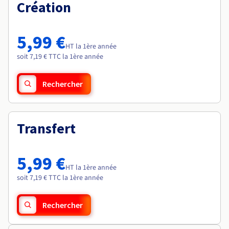
Documentation
Création
Roadmap & Changelog
Tarifs
Roadmap & Changelog
Observabilité
Disponibilités par régions
Documentation
Documentation
Roadmap & Changelog
5,99 €
Roadmap & Changelog
HT la 1ère année
Roadmap & Changelog
soit 7,19 € TTC la 1ère année
Rechercher
Transfert
5,99 €
HT la 1ère année
soit 7,19 € TTC la 1ère année
Rechercher