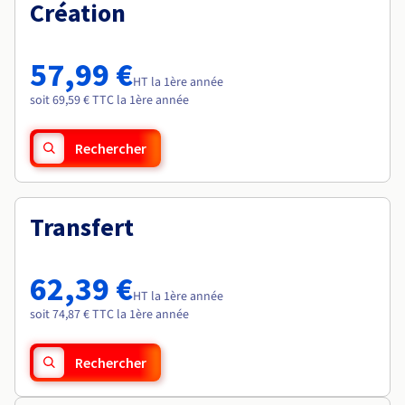
Documentation
Création
Roadmap & Changelog
Tarifs
Roadmap & Changelog
Observabilité
Disponibilités par régions
Documentation
Documentation
Roadmap & Changelog
57,99 €
Roadmap & Changelog
HT la 1ère année
Roadmap & Changelog
soit 69,59 € TTC la 1ère année
Rechercher
Transfert
62,39 €
HT la 1ère année
soit 74,87 € TTC la 1ère année
Rechercher