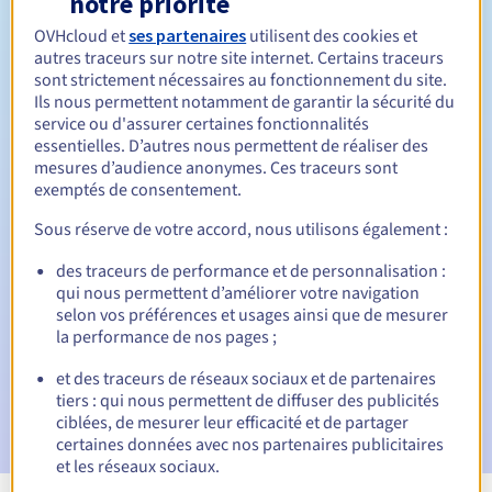
notre priorité
OVHcloud et
ses partenaires
utilisent des cookies et
Entre 1 et 10 ans
Durée de renouvellement
autres traceurs sur notre site internet. Certains traceurs
sont strictement nécessaires au fonctionnement du site.
Ils nous permettent notamment de garantir la sécurité du
service ou d'assurer certaines fonctionnalités
5 jours
Période de rédemption
essentielles. D’autres nous permettent de réaliser des
mesures d’audience anonymes. Ces traceurs sont
exemptés de consentement.
Notifications automatiques :
Sous réserve de votre accord, nous utilisons également :
E-mails d'avertissement :
60, 30, 15, 7 et 3 jours avant la
des traceurs de performance et de personnalisation :
date d'échéance
qui nous permettent d’améliorer votre navigation
selon vos préférences et usages ainsi que de mesurer
E-mail le jour de l'expiration
pour notification de la
la performance de nos pages ;
suspension du nom de domaine
et des traceurs de réseaux sociaux et de partenaires
E-mail après la période de grâce de rédemption
pour
tiers : qui nous permettent de diffuser des publicités
notification de la suppression du nom de domaine
ciblées, de mesurer leur efficacité et de partager
certaines données avec nos partenaires publicitaires
et les réseaux sociaux.