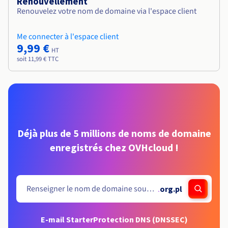
Renouvellement
Renouvelez votre nom de domaine via l'espace client
Me connecter à l'espace client
9,99 €
HT
soit 11,99 € TTC
Déjà plus de 5 millions de noms de domaine
enregistrés chez OVHcloud !
.
org.pl
E-mail Starter
Protection DNS (DNSSEC)