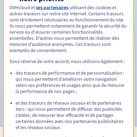
Entre 1 et 10 ans
Durée de renouvellement
OVHcloud et
ses partenaires
utilisent des cookies et
autres traceurs sur notre site internet. Certains traceurs
sont strictement nécessaires au fonctionnement du site.
Ils nous permettent notamment de garantir la sécurité du
Période de rédemption
service ou d'assurer certaines fonctionnalités
essentielles. D’autres nous permettent de réaliser des
mesures d’audience anonymes. Ces traceurs sont
exemptés de consentement.
Notifications automatiques :
Sous réserve de votre accord, nous utilisons également :
E-mails d'avertissement :
60, 30, 15, 7 et 3 jours avant la
date d'échéance
des traceurs de performance et de personnalisation :
qui nous permettent d’améliorer votre navigation
selon vos préférences et usages ainsi que de mesurer
E-mail le jour de l'expiration
pour notification de la
suspension du nom de domaine
la performance de nos pages ;
et des traceurs de réseaux sociaux et de partenaires
E-mail après la période de grâce de rédemption
pour
tiers : qui nous permettent de diffuser des publicités
notification de la suppression du nom de domaine
ciblées, de mesurer leur efficacité et de partager
certaines données avec nos partenaires publicitaires
et les réseaux sociaux.