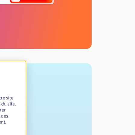
re site
du site.
rer
r des
nt.