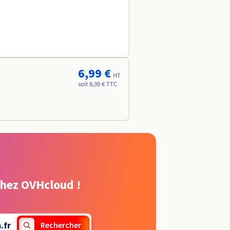
6,99 €
HT
soit 8,39 € TTC
chez OVHcloud !
.fr
Rechercher