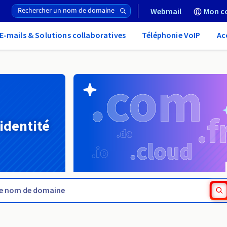
Webmail
Mon c
E-mails & Solutions collaboratives
Téléphonie VoIP
Ac
 identité