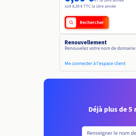
HT la 1ère année
soit 8,39 € TTC la 1ère année
Rechercher
Renouvellement
Renouvelez votre nom de domaine v
Me connecter à l'espace client
Déjà plus de 5