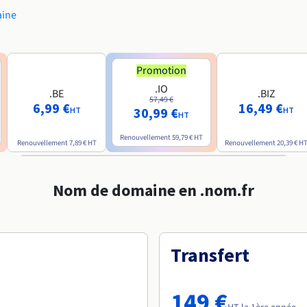
aine
Promotion
.IO
.BE
.BIZ
57,49 €
6,99 €
16,49 €
30,99 €
HT
HT
HT
Renouvellement
59,79 €
HT
Renouvellement
7,89 €
HT
Renouvellement
20,39 €
H
Nom de domaine en .nom.fr
Transfert
149 €