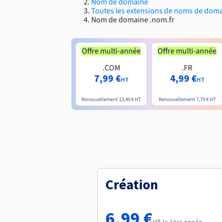
Nom de domaine
Toutes les extensions de noms de dom
Nom de domaine .nom.fr
Offre multi-année
Offre multi-année
.COM
.FR
7,99 €
4,99 €
HT
HT
Renouvellement
13,49 €
HT
Renouvellement
7,79 €
HT
Création
6,99 €