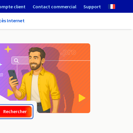
ompte client
Contact commercial
Support
cès Internet
.nom.pl
Rechercher