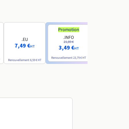
Promotion
Promotion
.INFO
.PRO
.EU
21,89 €
24,19 €
7,49 €
3,49 €
2,99 €
HT
HT
HT
Renouvellement
23,79 €
HT
Renouvellement
26,29 €
H
T
Renouvellement
8,59 €
HT