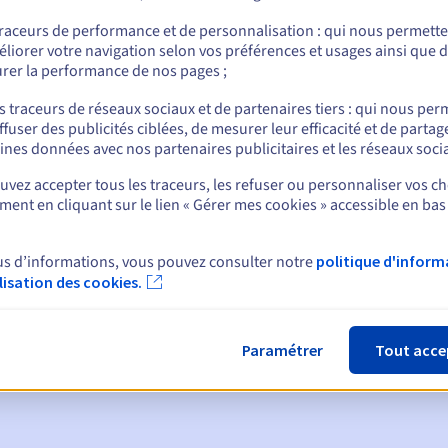
traceurs de performance et de personnalisation : qui nous permett
liorer votre navigation selon vos préférences et usages ainsi que 
rer la performance de nos pages ;
nt
s traceurs de réseaux sociaux et de partenaires tiers : qui nous per
ffuser des publicités ciblées, de mesurer leur efficacité et de partag
ines données avec nos partenaires publicitaires et les réseaux soci
vez accepter tous les traceurs, les refuser ou personnaliser vos ch
ent en cliquant sur le lien « Gérer mes cookies » accessible en bas
ques :
us d’informations, vous pouvez consulter notre
politique d'inform
ilisation des cookies.
:
60, 30, 15, 7 et 3 jours avant la date d'échéance
tion
pour notification de la suspension du nom de domaine
Paramétrer
Tout acce
de grâce de rédemption
pour notification de la suppression du no