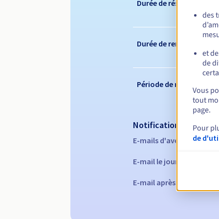
Durée de réservation
des 
d’amé
mesu
Durée de renouvelleme
et de
de di
certa
Période de rédemption
Vous pou
tout mom
page.
Notifications automati
Pour pl
de d'ut
E-mails d'avertissement 
E-mail le jour de l'expira
E-mail après la période 