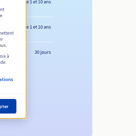
Entre 1 et 10 ans
ent
de
Entre 1 et 10 ans
mettent
er
aux.
30 jours
oix à
 de
ations
pter
m de domaine