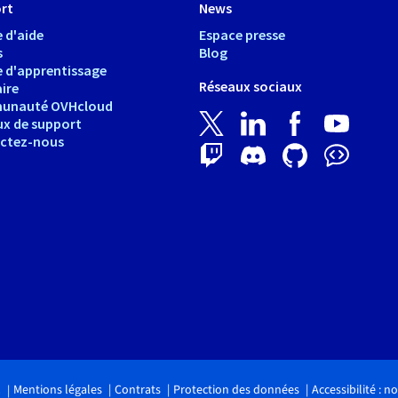
rt
News
 d'aide
Espace presse
s
Blog
e d'apprentissage
Réseaux sociaux
ire
unauté OVHcloud
ux de support
ctez-nous
Mentions légales
Contrats
Protection des données
Accessibilité : 
.