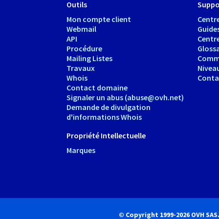
Outils
Suppo
Mon compte client
Centre
Webmail
Guide
API
Centr
Procédure
Glossa
Mailing Listes
Comm
Travaux
Nivea
Whois
Conta
Contact domaine
Signaler un abus (abuse@ovh.net)
Demande de divulgation
d'informations Whois
Propriété Intellectuelle
Marques
© Copyright 1999-2026 OVH SAS