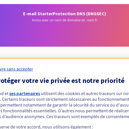
E-mail Starter
Protection DNS (DNSSEC)
Inclus avec un nom de domaine en .nom.fr
vre sans accepter
Conditions d'éligibilité
otéger votre vie privée est notre priorité
ud et
ses partenaires
utilisent des cookies et autres traceurs sur not
un .nom.fr ?
. Certains traceurs sont strictement nécessaires au fonctionnement 
nnes physiques ou morales, sans restriction géographique.
s permettent notamment de garantir la sécurité du service ou d'assu
s fonctionnalités essentielles. D’autres nous permettent de réalise
Règles de gestion et notifications
 d’audience anonymes. Ces traceurs sont exemptés de consenteme
erve de votre accord, nous utilisons également :