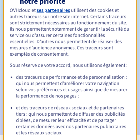
notre priorité
OVHcloud et
ses partenaires
utilisent des cookies et
Entre 1 et 5 ans
Durée de renouvellement
autres traceurs sur notre site internet. Certains traceurs
sont strictement nécessaires au fonctionnement du site.
Ils nous permettent notamment de garantir la sécurité du
service ou d'assurer certaines fonctionnalités
30 jours
Période de rédemption
essentielles. D’autres nous permettent de réaliser des
mesures d’audience anonymes. Ces traceurs sont
exemptés de consentement.
Notifications automatiques :
Sous réserve de votre accord, nous utilisons également :
E-mails d'avertissement :
60, 30, 15, 7 et 3 jours avant la
des traceurs de performance et de personnalisation :
date d'échéance
qui nous permettent d’améliorer votre navigation
selon vos préférences et usages ainsi que de mesurer
E-mail le jour de l'expiration
pour notification de la
la performance de nos pages ;
suspension du nom de domaine
et des traceurs de réseaux sociaux et de partenaires
E-mail après la période de grâce de rédemption
pour
tiers : qui nous permettent de diffuser des publicités
notification de la suppression du nom de domaine
ciblées, de mesurer leur efficacité et de partager
certaines données avec nos partenaires publicitaires
et les réseaux sociaux.