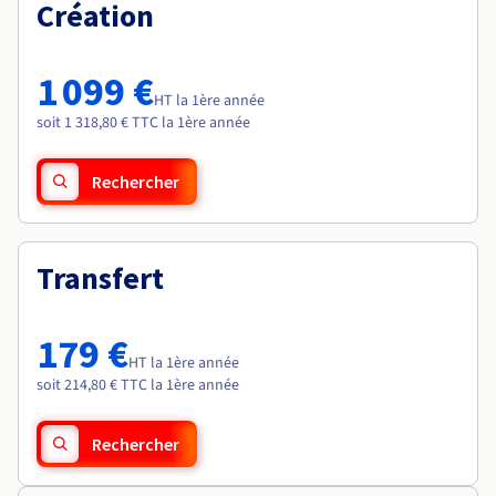
Documentation
Création
Roadmap & Changelog
Tarifs
Roadmap & Changelog
Observabilité
Disponibilités par régions
Documentation
Documentation
Roadmap & Changelog
1 099 €
Roadmap & Changelog
HT la 1ère année
Roadmap & Changelog
soit 1 318,80 € TTC la 1ère année
Rechercher
Transfert
179 €
HT la 1ère année
soit 214,80 € TTC la 1ère année
Rechercher