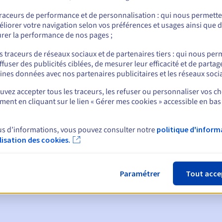
traceurs de performance et de personnalisation : qui nous permett
liorer votre navigation selon vos préférences et usages ainsi que 
rer la performance de nos pages ;
nt
s traceurs de réseaux sociaux et de partenaires tiers : qui nous per
ffuser des publicités ciblées, de mesurer leur efficacité et de partag
ines données avec nos partenaires publicitaires et les réseaux soci
vez accepter tous les traceurs, les refuser ou personnaliser vos ch
ent en cliquant sur le lien « Gérer mes cookies » accessible en bas
ques :
us d’informations, vous pouvez consulter notre
politique d'inform
ilisation des cookies.
:
60, 30, 15, 7 et 3 jours avant la date d'échéance
tion
pour notification de la suspension du nom de domaine
Paramétrer
Tout acce
de grâce de rédemption
pour notification de la suppression du no