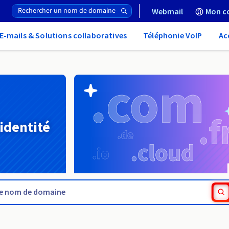
Webmail
Mon c
E-mails & Solutions collaboratives
Téléphonie VoIP
Ac
 identité