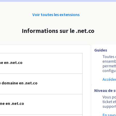
Voir toutes les extensions
Informations sur le .net.co
Guides
Toutes 
ensembl
e en .net.co
permett
configur
Accéder
 domaine en .net.co
Niveau de 
Vous po
ticket 
ne en .net.co
support
En savo