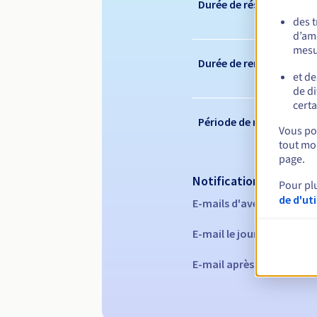
Durée de réservation
des 
d’amé
mesu
Durée de renouvelleme
et de
de di
certa
Période de rédemption
Vous pou
tout mom
page.
Notifications automati
Pour pl
de d'ut
E-mails d'avertissement 
E-mail le jour de l'expira
E-mail après la période 