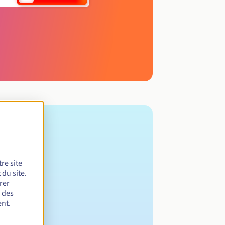
re site
du site.
rer
r des
nt.