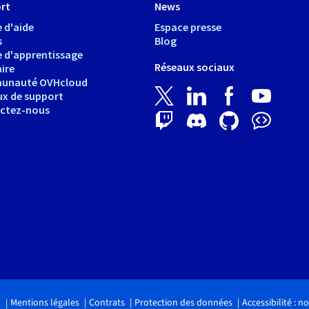
rt
News
 d'aide
Espace presse
s
Blog
e d'apprentissage
Réseaux sociaux
ire
unauté OVHcloud
ux de support
ctez-nous
Mentions légales
Contrats
Protection des données
Accessibilité : 
.