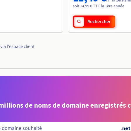
HT la 1ère an
soit 14,99 € TTC la 1ère année
Rechercher
ia l'espace client
 millions de noms de domaine enregistrés 
.
net