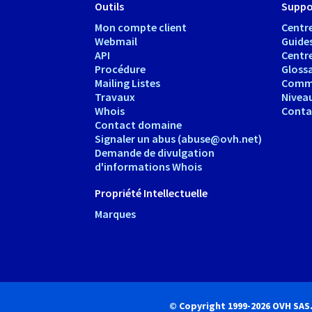
Outils
Suppo
Mon compte client
Centre
Webmail
Guide
API
Centr
Procédure
Glossa
Mailing Listes
Comm
Travaux
Nivea
Whois
Conta
Contact domaine
Signaler un abus (abuse@ovh.net)
Demande de divulgation
d'informations Whois
Propriété Intellectuelle
Marques
© Copyright 1999-2026 OVH SAS