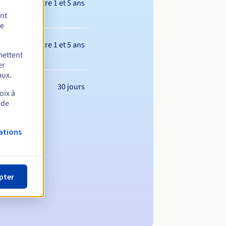
Entre 1 et 5 ans
ent
de
Entre 1 et 5 ans
mettent
er
aux.
30 jours
oix à
 de
ations
pter
m de domaine