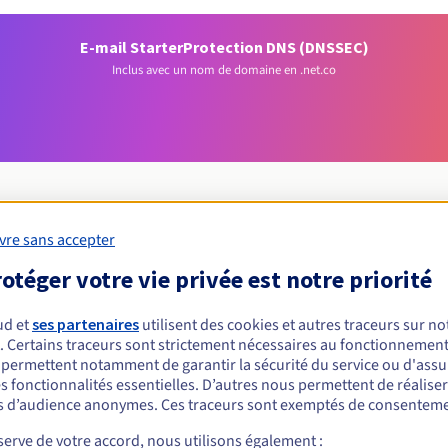
E-mail Starter
Protection DNS (DNSSEC)
Inclus avec un nom de domaine en .net.co
vre sans accepter
Conditions d'éligibilité
otéger votre vie privée est notre priorité
ud et
ses partenaires
utilisent des cookies et autres traceurs sur not
un .net.co ?
. Certains traceurs sont strictement nécessaires au fonctionnement 
nnes physiques ou morales, sans restriction géographique.
s permettent notamment de garantir la sécurité du service ou d'assu
s fonctionnalités essentielles. D’autres nous permettent de réalise
Règles de gestion et notifications
 d’audience anonymes. Ces traceurs sont exemptés de consenteme
erve de votre accord, nous utilisons également :