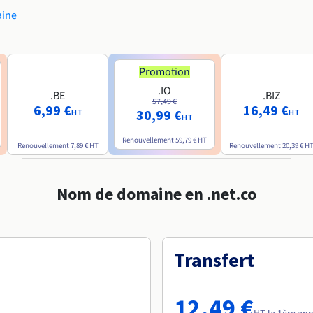
aine
Promotion
.IO
.BE
.BIZ
57,49 €
6,99 €
16,49 €
30,99 €
HT
HT
HT
Renouvellement
59,79 €
HT
Renouvellement
7,89 €
HT
Renouvellement
20,39 €
H
Nom de domaine en .net.co
Transfert
12,49 €