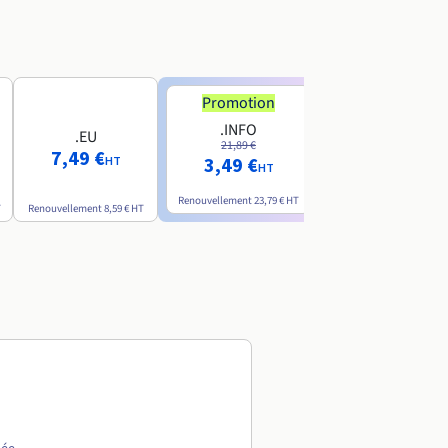
Promotion
Promotion
.INFO
.PRO
.EU
21,89 €
24,19 €
7,49 €
3,49 €
2,99 €
HT
HT
HT
Renouvellement
23,79 €
HT
Renouvellement
26,29 €
H
T
Renouvellement
8,59 €
HT