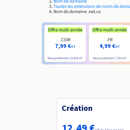
Nom de domaine
Toutes les extensions de noms de dom
Nom de domaine .net.co
Offre multi-année
Offre multi-année
.COM
.FR
7,99 €
4,99 €
HT
HT
Renouvellement
13,49 €
HT
Renouvellement
7,79 €
HT
Création
12,49 €