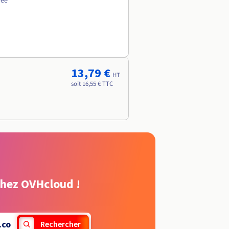
née
13,79 €
HT
soit 16,55 € TTC
chez OVHcloud !
.co
Rechercher