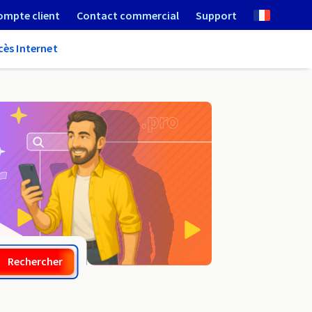
ompte client
Contact commercial
Support
cès Internet
.net.gg
Rechercher