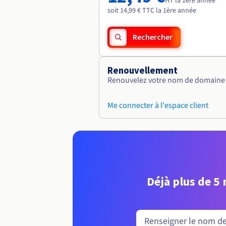
HT la 1ère année
soit 14,99 € TTC la 1ère année
Rechercher
Renouvellement
Renouvelez votre nom de domaine v
Me connecter à l'espace client
Déjà plus de 5