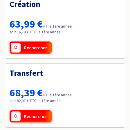
Documentation
Création
Roadmap & Changelog
Tarifs
Roadmap & Changelog
Observabilité
Disponibilités par régions
Documentation
Documentation
Roadmap & Changelog
63,99 €
Roadmap & Changelog
HT la 1ère année
Roadmap & Changelog
soit 76,79 € TTC la 1ère année
Rechercher
Transfert
68,39 €
HT la 1ère année
soit 82,07 € TTC la 1ère année
Rechercher