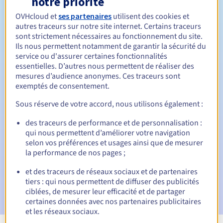
notre priorité
OVHcloud et
ses partenaires
utilisent des cookies et
Entre 1 et 10 ans
Durée de renouvellement
autres traceurs sur notre site internet. Certains traceurs
sont strictement nécessaires au fonctionnement du site.
Ils nous permettent notamment de garantir la sécurité du
service ou d'assurer certaines fonctionnalités
30 jours
Période de rédemption
essentielles. D’autres nous permettent de réaliser des
mesures d’audience anonymes. Ces traceurs sont
exemptés de consentement.
Notifications automatiques :
Sous réserve de votre accord, nous utilisons également :
E-mails d'avertissement :
60, 30, 15, 7 et 3 jours avant la
des traceurs de performance et de personnalisation :
date d'échéance
qui nous permettent d’améliorer votre navigation
selon vos préférences et usages ainsi que de mesurer
E-mail le jour de l'expiration
pour notification de la
la performance de nos pages ;
suspension du nom de domaine
et des traceurs de réseaux sociaux et de partenaires
E-mail après la période de grâce de rédemption
pour
tiers : qui nous permettent de diffuser des publicités
notification de la suppression du nom de domaine
ciblées, de mesurer leur efficacité et de partager
certaines données avec nos partenaires publicitaires
et les réseaux sociaux.