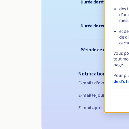
Durée de réservation
des 
d’amé
mesu
Durée de renouvelleme
et de
de di
certa
Période de rédemption
Vous pou
tout mom
page.
Notifications automati
Pour pl
de d'ut
E-mails d'avertissement 
E-mail le jour de l'expira
E-mail après la période 