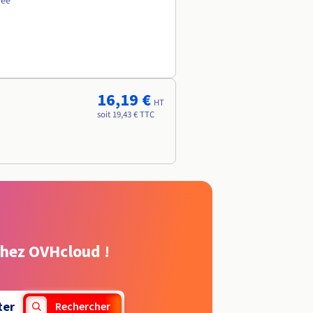
née
16,19 €
HT
soit 19,43 € TTC
chez OVHcloud !
ter
Rechercher