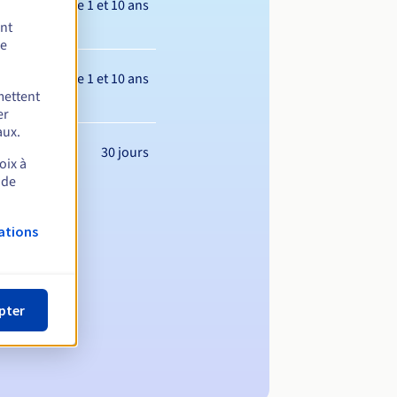
Entre 1 et 10 ans
ent
de
Entre 1 et 10 ans
mettent
er
aux.
30 jours
oix à
 de
ations
pter
m de domaine