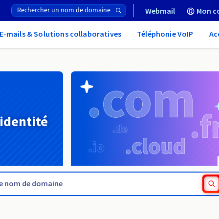
Webmail
Mon c
E-mails & Solutions collaboratives
Téléphonie VoIP
Ac
 identité