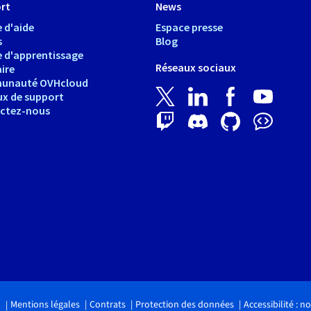
rt
News
 d'aide
Espace presse
s
Blog
e d'apprentissage
Réseaux sociaux
ire
unauté OVHcloud
ux de support
ctez-nous
Mentions légales
Contrats
Protection des données
Accessibilité : 
.