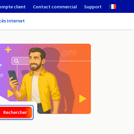
ompte client
Contact commercial
Support
cès Internet
.mortgage
Rechercher