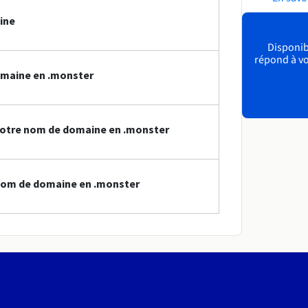
ine
Disponibl
répond à vo
omaine en .monster
votre nom de domaine en .monster
nom de domaine en .monster