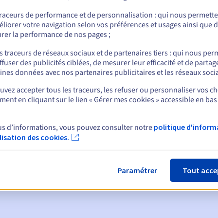
traceurs de performance et de personnalisation : qui nous permett
liorer votre navigation selon vos préférences et usages ainsi que 
rer la performance de nos pages ;
nt
s traceurs de réseaux sociaux et de partenaires tiers : qui nous per
ffuser des publicités ciblées, de mesurer leur efficacité et de partag
ines données avec nos partenaires publicitaires et les réseaux soci
vez accepter tous les traceurs, les refuser ou personnaliser vos ch
ent en cliquant sur le lien « Gérer mes cookies » accessible en bas
ques :
us d’informations, vous pouvez consulter notre
politique d'inform
ilisation des cookies.
:
60, 30, 15, 7 et 3 jours avant la date d'échéance
tion
pour notification de la suspension du nom de domaine
Paramétrer
Tout acce
de grâce de rédemption
pour notification de la suppression du no