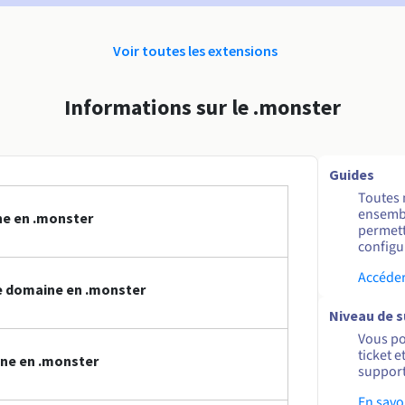
Voir toutes les extensions
Informations sur le .monster
Guides
Toutes 
ensembl
ne en .monster
permett
configur
Accéder
e domaine en .monster
Niveau de 
Vous po
ticket 
ine en .monster
support
En savo