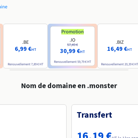
aine
Promotion
.IO
.BE
.BIZ
57,49 €
6,99 €
16,49 €
30,99 €
HT
HT
HT
Renouvellement
59,79 €
HT
Renouvellement
7,89 €
HT
Renouvellement
20,39 €
H
Nom de domaine en .monster
Transfert
16,19 €