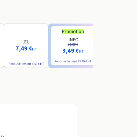
Promotion
Promotion
.INFO
.PRO
.EU
21,89 €
24,19 €
7,49 €
3,49 €
2,99 €
HT
HT
HT
Renouvellement
23,79 €
HT
Renouvellement
26,29 €
H
T
Renouvellement
8,59 €
HT