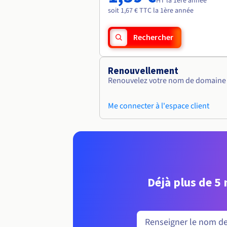
HT la 1ère année
soit 1,67 € TTC la 1ère année
Rechercher
Renouvellement
Renouvelez votre nom de domaine v
Me connecter à l'espace client
Déjà plus de 5