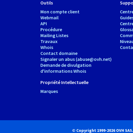
Outils
Suppo
Mon compte client
Centre
Webmail
Guide
API
Centr
Procédure
Glossa
Mailing Listes
Comm
Travaux
Nivea
Whois
Conta
Contact domaine
Signaler un abus (abuse@ovh.net)
Demande de divulgation
d'informations Whois
Propriété Intellectuelle
Marques
© Copyright 1999-2026 OVH SAS