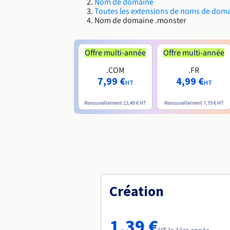
Nom de domaine
Toutes les extensions de noms de dom
Nom de domaine .monster
Offre multi-année
Offre multi-année
.COM
.FR
7,99 €
4,99 €
HT
HT
Renouvellement
13,49 €
HT
Renouvellement
7,79 €
HT
Création
1,39 €