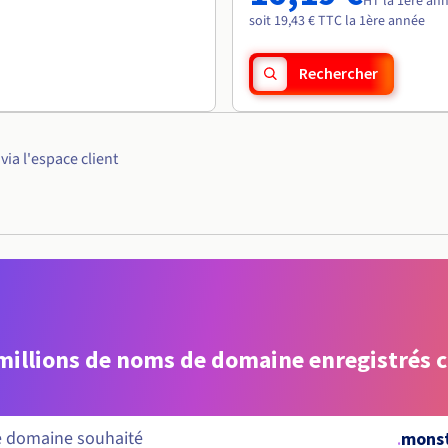
HT la 1ère an
soit 19,43 € TTC la 1ère année
Rechercher
ia l'espace client
 millions de noms de domaine enregistrés 
.
mons