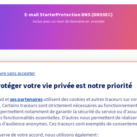
E-mail Starter
Protection DNS (DNSSEC)
Inclus avec un nom de domaine en .monster
vre sans accepter
Conditions d'éligibilité
otéger votre vie privée est notre priorité
ud et
ses partenaires
utilisent des cookies et autres traceurs sur not
 un .monster ?
. Certains traceurs sont strictement nécessaires au fonctionnement 
nnes physiques ou morales, sans restriction géographique.
s permettent notamment de garantir la sécurité du service ou d'assu
s fonctionnalités essentielles. D’autres nous permettent de réalise
Règles de gestion et notifications
 d’audience anonymes. Ces traceurs sont exemptés de consenteme
erve de votre accord, nous utilisons également :