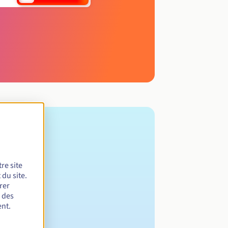
re site
du site.
rer
r des
nt.