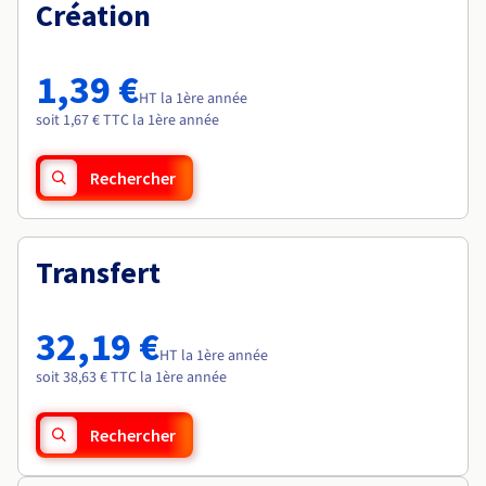
Documentation
Création
Roadmap & Changelog
Tarifs
Roadmap & Changelog
Observabilité
Disponibilités par régions
Documentation
Documentation
Roadmap & Changelog
1,39 €
Roadmap & Changelog
HT la 1ère année
Roadmap & Changelog
soit 1,67 € TTC la 1ère année
Rechercher
Transfert
32,19 €
HT la 1ère année
soit 38,63 € TTC la 1ère année
Rechercher