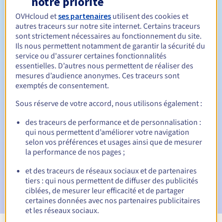
notre priorité
OVHcloud et
ses partenaires
utilisent des cookies et
Entre 1 et 10 ans
Durée de renouvellement
autres traceurs sur notre site internet. Certains traceurs
sont strictement nécessaires au fonctionnement du site.
Ils nous permettent notamment de garantir la sécurité du
service ou d'assurer certaines fonctionnalités
30 jours
Période de rédemption
essentielles. D’autres nous permettent de réaliser des
mesures d’audience anonymes. Ces traceurs sont
exemptés de consentement.
Notifications automatiques :
Sous réserve de votre accord, nous utilisons également :
E-mails d'avertissement :
60, 30, 15, 7 et 3 jours avant la
des traceurs de performance et de personnalisation :
date d'échéance
qui nous permettent d’améliorer votre navigation
selon vos préférences et usages ainsi que de mesurer
E-mail le jour de l'expiration
pour notification de la
la performance de nos pages ;
suspension du nom de domaine
et des traceurs de réseaux sociaux et de partenaires
E-mail après la période de grâce de rédemption
pour
tiers : qui nous permettent de diffuser des publicités
notification de la suppression du nom de domaine
ciblées, de mesurer leur efficacité et de partager
certaines données avec nos partenaires publicitaires
et les réseaux sociaux.