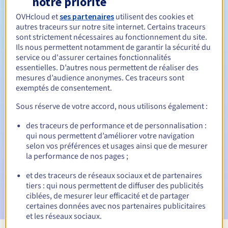
notre priorité
OVHcloud et
ses partenaires
utilisent des cookies et
Entre 1 et 5 ans
Durée de renouvellement
autres traceurs sur notre site internet. Certains traceurs
sont strictement nécessaires au fonctionnement du site.
Ils nous permettent notamment de garantir la sécurité du
service ou d'assurer certaines fonctionnalités
28 jours
Période de rédemption
essentielles. D’autres nous permettent de réaliser des
mesures d’audience anonymes. Ces traceurs sont
exemptés de consentement.
Notifications automatiques :
Sous réserve de votre accord, nous utilisons également :
E-mails d'avertissement :
60, 30, 15, 7 et 3 jours avant la
des traceurs de performance et de personnalisation :
date d'échéance
qui nous permettent d’améliorer votre navigation
selon vos préférences et usages ainsi que de mesurer
E-mail le jour de l'expiration
pour notification de la
la performance de nos pages ;
suspension du nom de domaine
et des traceurs de réseaux sociaux et de partenaires
E-mail après la période de grâce de rédemption
pour
tiers : qui nous permettent de diffuser des publicités
notification de la suppression du nom de domaine
ciblées, de mesurer leur efficacité et de partager
certaines données avec nos partenaires publicitaires
et les réseaux sociaux.