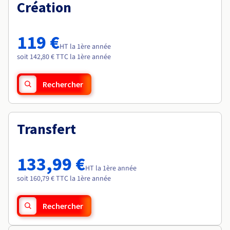
Documentation
Création
Roadmap & Changelog
Tarifs
Roadmap & Changelog
Observabilité
Disponibilités par régions
Documentation
Documentation
Roadmap & Changelog
119 €
Roadmap & Changelog
HT la 1ère année
Roadmap & Changelog
soit 142,80 € TTC la 1ère année
Rechercher
Transfert
133,99 €
HT la 1ère année
soit 160,79 € TTC la 1ère année
Rechercher