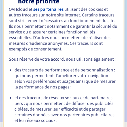
notre priorité
OVHcloud et
ses partenaires
utilisent des cookies et
Entre 1 et 5 ans
Durée de renouvellement
autres traceurs sur notre site internet. Certains traceurs
sont strictement nécessaires au fonctionnement du site.
Ils nous permettent notamment de garantir la sécurité du
service ou d'assurer certaines fonctionnalités
30 jours
Période de rédemption
essentielles. D’autres nous permettent de réaliser des
mesures d’audience anonymes. Ces traceurs sont
exemptés de consentement.
Notifications automatiques :
Sous réserve de votre accord, nous utilisons également :
E-mails d'avertissement :
60, 30, 15, 7 et 3 jours avant la
des traceurs de performance et de personnalisation :
date d'échéance
qui nous permettent d’améliorer votre navigation
selon vos préférences et usages ainsi que de mesurer
E-mail le jour de l'expiration
pour notification de la
la performance de nos pages ;
suspension du nom de domaine
et des traceurs de réseaux sociaux et de partenaires
E-mail après la période de grâce de rédemption
pour
tiers : qui nous permettent de diffuser des publicités
notification de la suppression du nom de domaine
ciblées, de mesurer leur efficacité et de partager
certaines données avec nos partenaires publicitaires
et les réseaux sociaux.