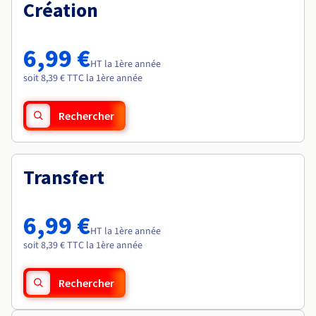
Documentation
Création
Roadmap & Changelog
Tarifs
Roadmap & Changelog
Observabilité
Disponibilités par régions
Documentation
Documentation
Roadmap & Changelog
6,99 €
Roadmap & Changelog
HT la 1ère année
Roadmap & Changelog
soit 8,39 € TTC la 1ère année
Rechercher
Transfert
6,99 €
HT la 1ère année
soit 8,39 € TTC la 1ère année
Rechercher