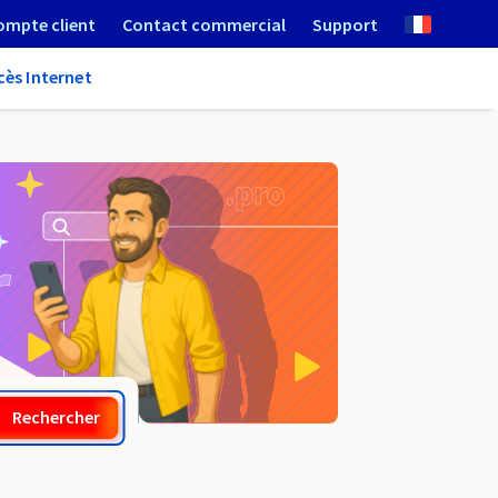
ompte client
Contact commercial
Support
cès Internet
.elk.pl
Rechercher