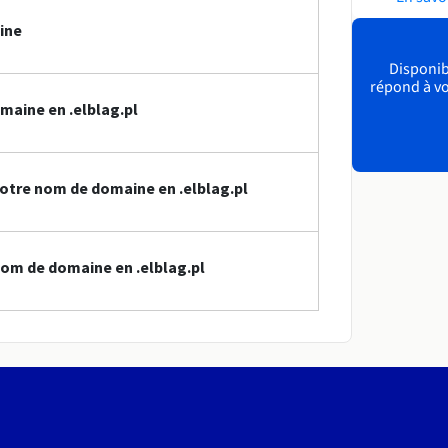
ine
Disponibl
répond à vo
maine en .elblag.pl
otre nom de domaine en .elblag.pl
om de domaine en .elblag.pl