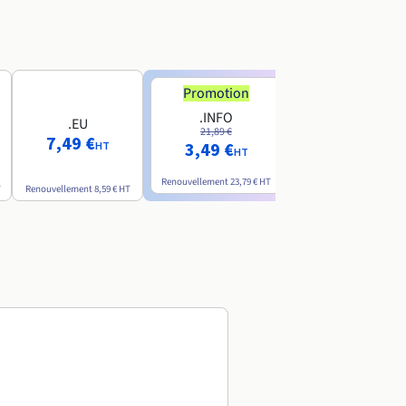
Promotion
Promotion
.INFO
.PRO
.EU
21,89 €
24,19 €
7,49 €
3,49 €
2,99 €
HT
HT
HT
Renouvellement
23,79 €
HT
Renouvellement
26,29 €
H
T
Renouvellement
8,59 €
HT