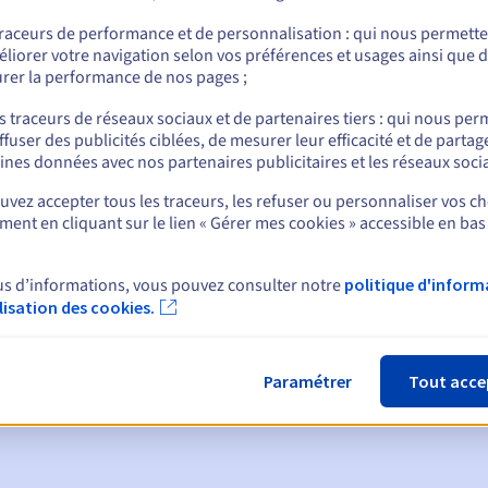
traceurs de performance et de personnalisation : qui nous permett
liorer votre navigation selon vos préférences et usages ainsi que 
rer la performance de nos pages ;
nt
s traceurs de réseaux sociaux et de partenaires tiers : qui nous per
ffuser des publicités ciblées, de mesurer leur efficacité et de partag
ines données avec nos partenaires publicitaires et les réseaux soci
vez accepter tous les traceurs, les refuser ou personnaliser vos ch
ent en cliquant sur le lien « Gérer mes cookies » accessible en bas
ques :
us d’informations, vous pouvez consulter notre
politique d'inform
ilisation des cookies.
:
60, 30, 15, 7 et 3 jours avant la date d'échéance
tion
pour notification de la suspension du nom de domaine
Paramétrer
Tout acce
de grâce de rédemption
pour notification de la suppression du no