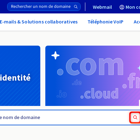
Webmail
Mon c
E-mails & Solutions collaboratives
Téléphonie VoIP
Ac
 identité