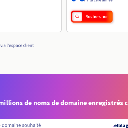
HT la 1ère année
Rechercher
ia l'espace client
 millions de noms de domaine enregistrés 
.
elblag