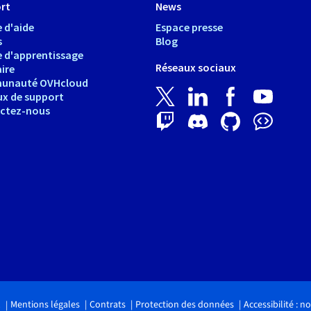
rt
News
 d'aide
Espace presse
s
Blog
e d'apprentissage
Réseaux sociaux
ire
unauté OVHcloud
ux de support
ctez-nous
Mentions légales
Contrats
Protection des données
Accessibilité : 
.