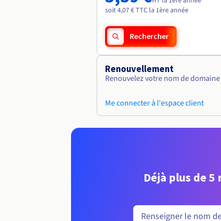
HT la 1ère année
soit 4,07 € TTC la 1ère année
Rechercher
Renouvellement
Renouvelez votre nom de domaine v
Me connecter à l'espace client
Déjà plus de 5