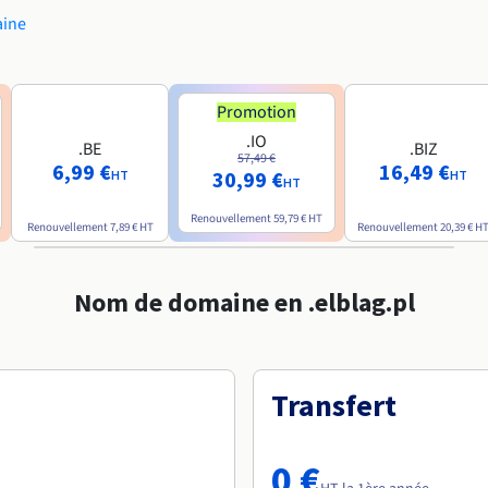
aine
Promotion
.IO
.BE
.BIZ
57,49 €
6,99 €
16,49 €
30,99 €
HT
HT
HT
Renouvellement
59,79 €
HT
Renouvellement
7,89 €
HT
Renouvellement
20,39 €
H
Nom de domaine en .elblag.pl
Transfert
0 €