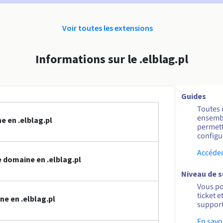
Voir toutes les extensions
Informations sur le .elblag.pl
Guides
Toutes 
ensembl
 en .elblag.pl
permett
configur
Accéder
 domaine en .elblag.pl
Niveau de 
Vous po
ticket 
e en .elblag.pl
support
En savo