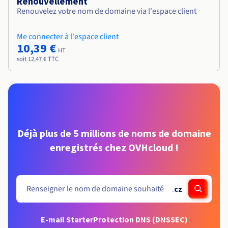
Renouvellement
Renouvelez votre nom de domaine via l'espace client
Me connecter à l'espace client
10,39 €
HT
soit 12,47 € TTC
Déjà plus de 5 millions de noms de domaine
enregistrés chez OVHcloud !
.
cz
E-mail Starter
Protection DNS (DNSSEC)