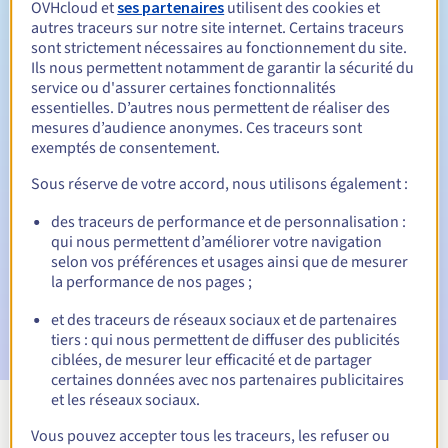
OVHcloud et
ses partenaires
utilisent des cookies et
autres traceurs sur notre site internet. Certains traceurs
sont strictement nécessaires au fonctionnement du site.
Ils nous permettent notamment de garantir la sécurité du
Période de rédemption
service ou d'assurer certaines fonctionnalités
essentielles. D’autres nous permettent de réaliser des
mesures d’audience anonymes. Ces traceurs sont
exemptés de consentement.
Notifications automatiques :
E-mails d'avertissement :
60, 30, 15, 7 et 3 jours avant la
Sous réserve de votre accord, nous utilisons également :
date d'échéance
des traceurs de performance et de personnalisation :
qui nous permettent d’améliorer votre navigation
E-mail le jour de l'expiration
pour notification de la
selon vos préférences et usages ainsi que de mesurer
suspension du nom de domaine
la performance de nos pages ;
E-mail après la période de grâce de rédemption
pour
et des traceurs de réseaux sociaux et de partenaires
notification de la suppression du nom de domaine
tiers : qui nous permettent de diffuser des publicités
ciblées, de mesurer leur efficacité et de partager
certaines données avec nos partenaires publicitaires
et les réseaux sociaux.
Voir toutes les extensions
Vous pouvez accepter tous les traceurs, les refuser ou