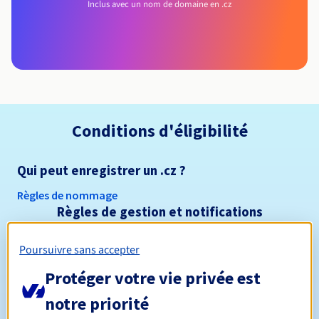
Inclus avec un nom de domaine en .cz
Conditions d'éligibilité
Qui peut enregistrer un .cz ?
Règles de nommage
Règles de gestion et notifications
Entre 1 et 10 ans
Durée de réservation
Poursuivre sans accepter
Protéger votre vie privée est
notre priorité
Entre 1 et 10 ans
Durée de renouvellement