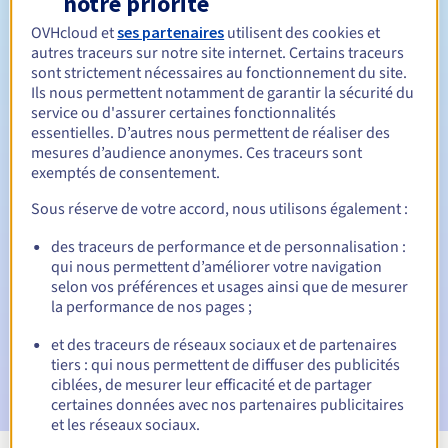
notre priorité
OVHcloud et
ses partenaires
utilisent des cookies et
Entre 1 et 10 ans
Durée de renouvellement
autres traceurs sur notre site internet. Certains traceurs
sont strictement nécessaires au fonctionnement du site.
Ils nous permettent notamment de garantir la sécurité du
service ou d'assurer certaines fonctionnalités
30 jours
Période de rédemption
essentielles. D’autres nous permettent de réaliser des
mesures d’audience anonymes. Ces traceurs sont
exemptés de consentement.
Notifications automatiques :
Sous réserve de votre accord, nous utilisons également :
E-mails d'avertissement :
60, 30, 15, 7 et 3 jours avant la
des traceurs de performance et de personnalisation :
date d'échéance
qui nous permettent d’améliorer votre navigation
selon vos préférences et usages ainsi que de mesurer
E-mail le jour de l'expiration
pour notification de la
la performance de nos pages ;
suspension du nom de domaine
et des traceurs de réseaux sociaux et de partenaires
E-mail après la période de grâce de rédemption
pour
tiers : qui nous permettent de diffuser des publicités
notification de la suppression du nom de domaine
ciblées, de mesurer leur efficacité et de partager
certaines données avec nos partenaires publicitaires
et les réseaux sociaux.