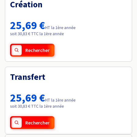
Documentation
Création
Roadmap & Changelog
Tarifs
Roadmap & Changelog
Observabilité
Disponibilités par régions
Documentation
Documentation
Roadmap & Changelog
25,69 €
Roadmap & Changelog
HT la 1ère année
Roadmap & Changelog
soit 30,83 € TTC la 1ère année
Rechercher
Transfert
25,69 €
HT la 1ère année
soit 30,83 € TTC la 1ère année
Rechercher