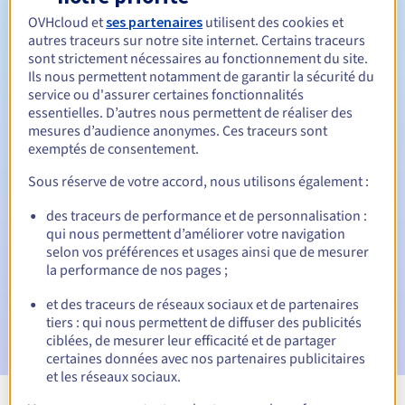
1 an
Durée de renouvellement
OVHcloud et
ses partenaires
utilisent des cookies et
autres traceurs sur notre site internet. Certains traceurs
sont strictement nécessaires au fonctionnement du site.
Ils nous permettent notamment de garantir la sécurité du
Période de rédemption
service ou d'assurer certaines fonctionnalités
essentielles. D’autres nous permettent de réaliser des
mesures d’audience anonymes. Ces traceurs sont
exemptés de consentement.
Notifications automatiques :
Sous réserve de votre accord, nous utilisons également :
E-mails d'avertissement :
60, 30, 15, 7 et 3 jours avant la
date d'échéance
des traceurs de performance et de personnalisation :
qui nous permettent d’améliorer votre navigation
selon vos préférences et usages ainsi que de mesurer
E-mail le jour de l'expiration
pour notification de la
suspension du nom de domaine
la performance de nos pages ;
et des traceurs de réseaux sociaux et de partenaires
E-mail après la période de grâce de rédemption
pour
tiers : qui nous permettent de diffuser des publicités
notification de la suppression du nom de domaine
ciblées, de mesurer leur efficacité et de partager
certaines données avec nos partenaires publicitaires
et les réseaux sociaux.