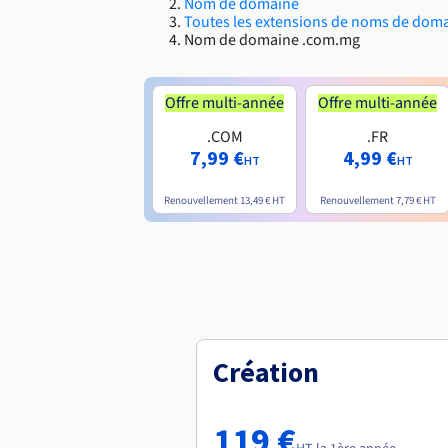
Nom de domaine
Toutes les extensions de noms de dom
Nom de domaine .com.mg
Offre multi-année
Offre multi-année
.COM
.FR
7,99 €
4,99 €
HT
HT
Renouvellement
13,49 €
HT
Renouvellement
7,79 €
HT
Création
119 €