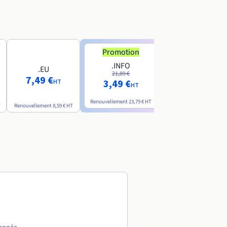
Promotion
Promotion
.INFO
.PRO
.EU
21,89 €
24,19 €
7,49 €
3,49 €
2,99 €
HT
HT
HT
Renouvellement
23,79 €
HT
Renouvellement
26,29 €
H
T
Renouvellement
8,59 €
HT