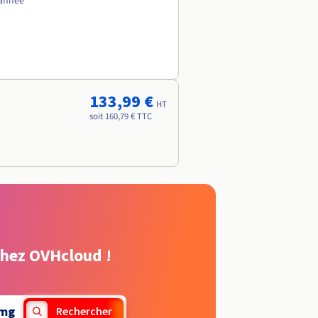
 année
133,99 €
HT
soit 160,79 € TTC
chez OVHcloud !
mg
Rechercher