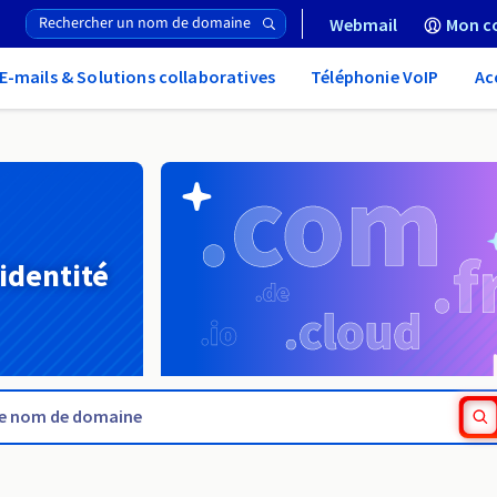
Webmail
Mon c
E-mails & Solutions collaboratives
Téléphonie VoIP
Ac
 identité