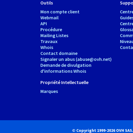
Outils
Suppo
Mon compte client
Centre
Webmail
Guide
API
Centr
Procédure
Glossa
Mailing Listes
Comm
Travaux
Nivea
Whois
Conta
Contact domaine
Signaler un abus (abuse@ovh.net)
Demande de divulgation
d'informations Whois
Propriété Intellectuelle
Marques
© Copyright 1999-2026 OVH SAS