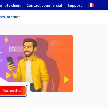
ompte client
Contact commercial
Support
cès Internet
.com.ms
Rechercher