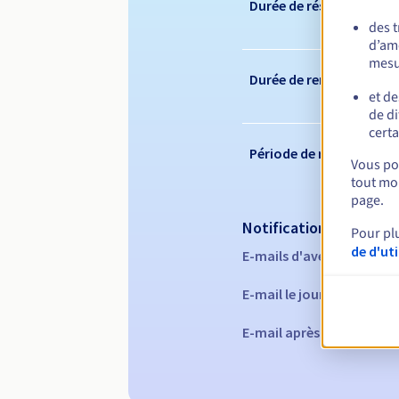
Durée de réservation
des 
d’amé
mesu
Durée de renouvelleme
et de
de di
certa
Période de rédemption
Vous pou
tout mom
page.
Notifications automati
Pour pl
de d'ut
E-mails d'avertissement 
E-mail le jour de l'expira
E-mail après la période 