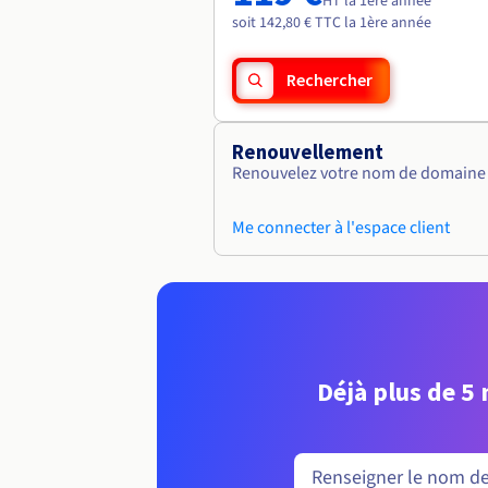
HT la 1ère année
soit 142,80 € TTC la 1ère année
Rechercher
Renouvellement
Renouvelez votre nom de domaine v
Me connecter à l'espace client
Déjà plus de 5