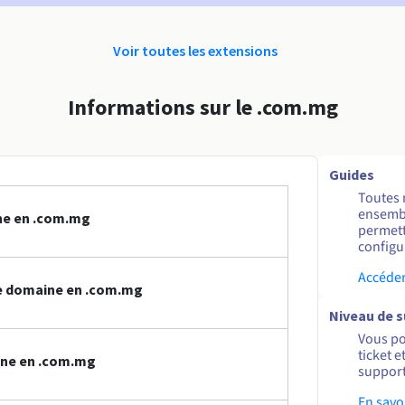
Voir toutes les extensions
Informations sur le .com.mg
Guides
Toutes 
ensembl
ne en .com.mg
permett
configur
Accéder
e domaine en .com.mg
Niveau de 
Vous po
ticket 
ine en .com.mg
support
En savo