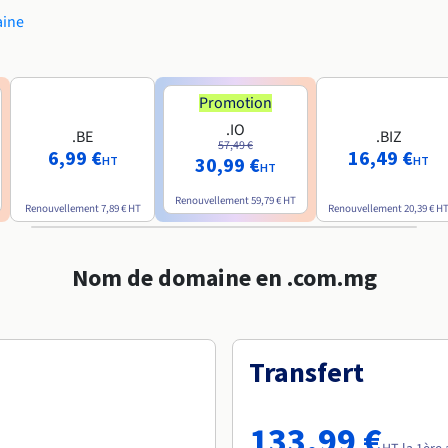
aine
Promotion
.IO
.BE
.BIZ
57,49 €
6,99 €
16,49 €
30,99 €
HT
HT
HT
Renouvellement
59,79 €
HT
Renouvellement
7,89 €
HT
Renouvellement
20,39 €
H
Nom de domaine en .com.mg
Transfert
133,99 €