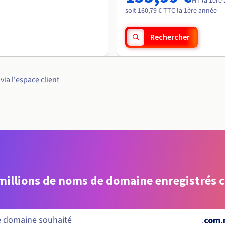
HT la 1ère
soit 160,79 € TTC la 1ère année
Rechercher
ia l'espace client
 millions de noms de domaine enregistrés 
.
com.