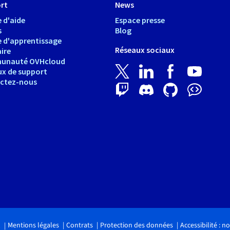
rt
News
 d'aide
Espace presse
s
Blog
e d'apprentissage
Réseaux sociaux
ire
unauté OVHcloud
ux de support
ctez-nous
Mentions légales
Contrats
Protection des données
Accessibilité : 
.