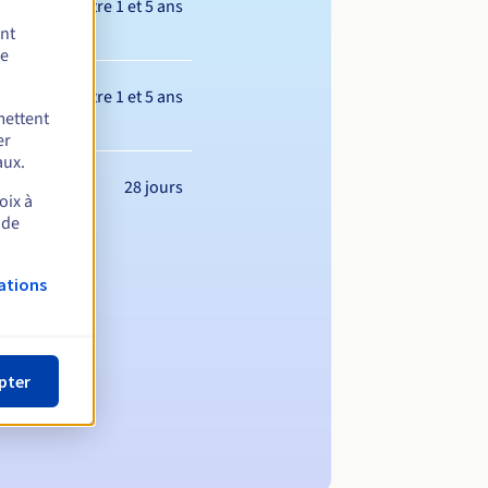
Entre 1 et 5 ans
ent
de
Entre 1 et 5 ans
mettent
er
aux.
28 jours
oix à
 de
ations
pter
m de domaine