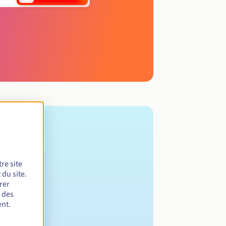
re site
du site.
rer
r des
nt.