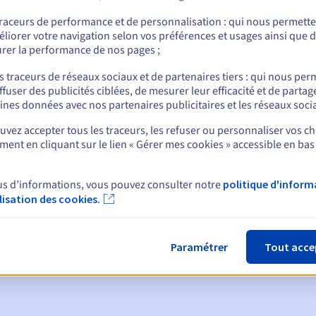
traceurs de performance et de personnalisation : qui nous permett
liorer votre navigation selon vos préférences et usages ainsi que 
rer la performance de nos pages ;
nt
s traceurs de réseaux sociaux et de partenaires tiers : qui nous per
ffuser des publicités ciblées, de mesurer leur efficacité et de partag
ines données avec nos partenaires publicitaires et les réseaux soci
vez accepter tous les traceurs, les refuser ou personnaliser vos ch
ent en cliquant sur le lien « Gérer mes cookies » accessible en bas
ques :
us d’informations, vous pouvez consulter notre
politique d'inform
ilisation des cookies.
:
60, 30, 15, 7 et 3 jours avant la date d'échéance
tion
pour notification de la suspension du nom de domaine
Paramétrer
Tout acce
de grâce de rédemption
pour notification de la suppression du no