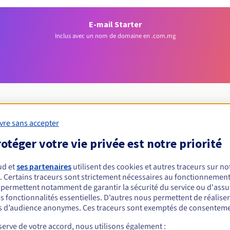
E-mail Starter
Inclus avec un nom de domaine en .com.mg
vre sans accepter
Conditions d'éligibilité
otéger votre vie privée est notre priorité
ud et
ses partenaires
utilisent des cookies et autres traceurs sur not
 un .com.mg ?
. Certains traceurs sont strictement nécessaires au fonctionnement 
nnes physiques ou morales, sans restriction géographique.
s permettent notamment de garantir la sécurité du service ou d'assu
s fonctionnalités essentielles. D’autres nous permettent de réalise
Règles de gestion et notifications
 d’audience anonymes. Ces traceurs sont exemptés de consenteme
erve de votre accord, nous utilisons également :