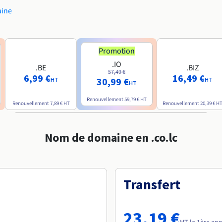
aine
Promotion
.IO
.BE
.BIZ
57,49 €
6,99 €
16,49 €
30,99 €
HT
HT
HT
Renouvellement
59,79 €
HT
Renouvellement
7,89 €
HT
Renouvellement
20,39 €
H
Nom de domaine en .co.lc
Transfert
23,19 €