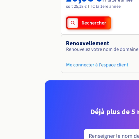
HT la 1ère année
soit 25,18 € TTC la 1ère année
Rechercher
Renouvellement
Renouvelez votre nom de domaine v
Me connecter à l'espace client
Déjà plus de 5