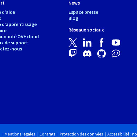
rt
News
 d'aide
Espace presse
s
Blog
e d'apprentissage
Réseaux sociaux
ire
unauté OVHcloud
ux de support
ctez-nous
Mentions légales
Contrats
Protection des données
Accessibilité : 
.