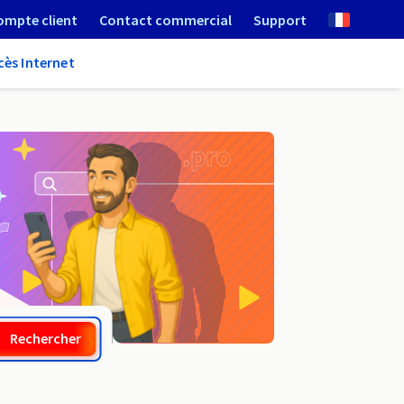
ompte client
Contact commercial
Support
cès Internet
.co.mg
Rechercher