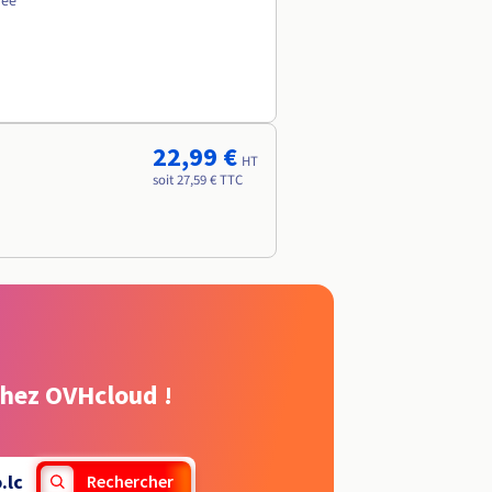
née
22,99 €
HT
soit 27,59 € TTC
chez OVHcloud !
.lc
Rechercher