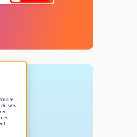
re site
du site.
rer
r des
nt.