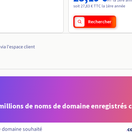
HT la 1ère an
soit 27,83 € TTC la 1ère année
Rechercher
ia l'espace client
 millions de noms de domaine enregistrés 
.
co