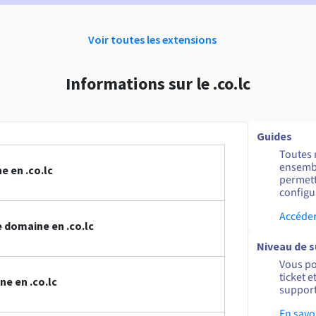
Voir toutes les extensions
Informations sur le .co.lc
Guides
Toutes 
ensembl
 en .co.lc
permett
configur
Accéder
 domaine en .co.lc
Niveau de 
Vous po
ticket 
e en .co.lc
support
En savo