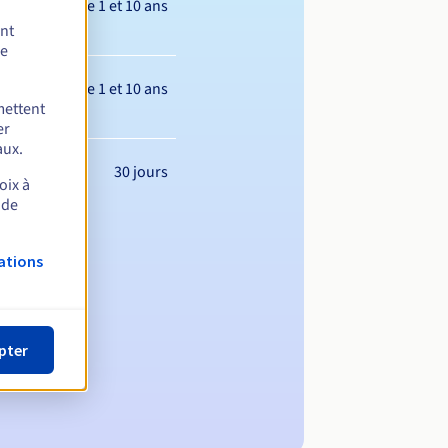
Entre 1 et 10 ans
ent
de
Entre 1 et 10 ans
mettent
er
aux.
30 jours
oix à
 de
ations
pter
m de domaine