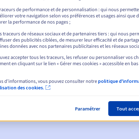
traceurs de performance et de personnalisation : qui nous permett
liorer votre navigation selon vos préférences et usages ainsi que 
rer la performance de nos pages ;
nt
s traceurs de réseaux sociaux et de partenaires tiers : qui nous per
ffuser des publicités ciblées, de mesurer leur efficacité et de partag
ines données avec nos partenaires publicitaires et les réseaux soci
vez accepter tous les traceurs, les refuser ou personnaliser vos ch
ent en cliquant sur le lien « Gérer mes cookies » accessible en bas
ques :
us d’informations, vous pouvez consulter notre
politique d'inform
ilisation des cookies.
:
60, 30, 15, 7 et 3 jours avant la date d'échéance
tion
pour notification de la suspension du nom de domaine
Paramétrer
Tout acce
de grâce de rédemption
pour notification de la suppression du no