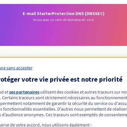
E-mail Starter
Protection DNS (DNSSEC)
Inclus avec un nom de domaine en .co.lc
vre sans accepter
Conditions d'éligibilité
otéger votre vie privée est notre priorité
ud et
ses partenaires
utilisent des cookies et autres traceurs sur not
un .co.lc ?
. Certains traceurs sont strictement nécessaires au fonctionnement 
nnes physiques ou morales, sans restriction géographique.
s permettent notamment de garantir la sécurité du service ou d'assu
s fonctionnalités essentielles. D’autres nous permettent de réalise
Règles de gestion et notifications
 d’audience anonymes. Ces traceurs sont exemptés de consenteme
erve de votre accord, nous utilisons également :