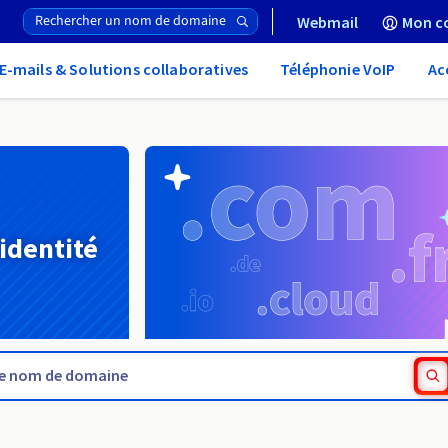
Webmail
Mon c
E-mails & Solutions collaboratives
Téléphonie VoIP
Ac
 identité