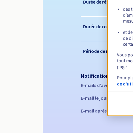
Durée de réservation
des 
d’amé
mesu
Durée de renouvelleme
et de
de di
certa
Période de rédemption
Vous pou
tout mom
page.
Notifications automati
Pour pl
de d'ut
E-mails d'avertissement 
E-mail le jour de l'expira
E-mail après la période 