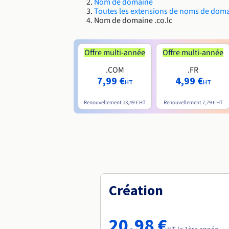
Nom de domaine
Toutes les extensions de noms de dom
Nom de domaine .co.lc
Offre multi-année
Offre multi-année
.COM
.FR
7,99 €
4,99 €
HT
HT
Renouvellement
13,49 €
HT
Renouvellement
7,79 €
HT
Création
20,98 €