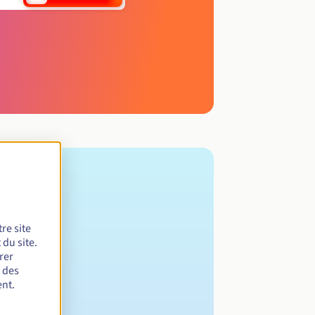
re site
du site.
rer
r des
nt.