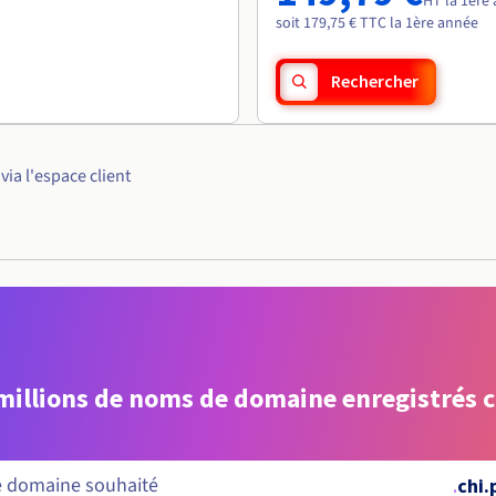
HT la 1ère
soit 179,75 € TTC la 1ère année
Rechercher
ia l'espace client
 millions de noms de domaine enregistrés 
.
chi.