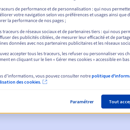
traceurs de performance et de personnalisation : qui nous permett
liorer votre navigation selon vos préférences et usages ainsi que 
rer la performance de nos pages ;
nt
s traceurs de réseaux sociaux et de partenaires tiers : qui nous per
ffuser des publicités ciblées, de mesurer leur efficacité et de partag
ines données avec nos partenaires publicitaires et les réseaux soci
vez accepter tous les traceurs, les refuser ou personnaliser vos ch
ent en cliquant sur le lien « Gérer mes cookies » accessible en bas
ques :
us d’informations, vous pouvez consulter notre
politique d'inform
ilisation des cookies.
:
60, 30, 15, 7 et 3 jours avant la date d'échéance
tion
pour notification de la suspension du nom de domaine
Paramétrer
Tout acce
de grâce de rédemption
pour notification de la suppression du no