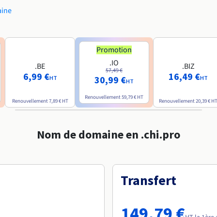
aine
Promotion
.IO
.BE
.BIZ
57,49 €
6,99 €
16,49 €
30,99 €
HT
HT
HT
Renouvellement
59,79 €
HT
Renouvellement
7,89 €
HT
Renouvellement
20,39 €
H
Nom de domaine en .chi.pro
Transfert
149,79 €