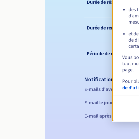
Durée de réservation
des 
d’amé
mesu
Durée de renouvelleme
et de
de di
certa
Période de rédemption
Vous pou
tout mom
page.
Notifications automati
Pour pl
de d'ut
E-mails d'avertissement 
E-mail le jour de l'expira
E-mail après la période 