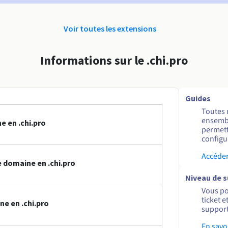
Voir toutes les extensions
Informations sur le .chi.pro
Guides
Toutes 
ensembl
 en .chi.pro
permett
configur
Accéder
 domaine en .chi.pro
Niveau de 
Vous po
ticket 
e en .chi.pro
support
En savo