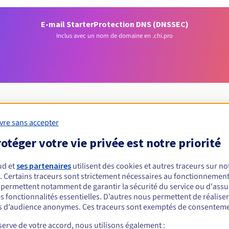
E-mail Starter
Protection DNS (DNSSEC)
Inclus avec un nom de domaine en .chi.pro
vre sans accepter
Conditions d'éligibilité
otéger votre vie privée est notre priorité
ud et
ses partenaires
utilisent des cookies et autres traceurs sur not
un .chi.pro ?
. Certains traceurs sont strictement nécessaires au fonctionnement 
nnes physiques ou morales, sans restriction géographique.
s permettent notamment de garantir la sécurité du service ou d'assu
s fonctionnalités essentielles. D’autres nous permettent de réalise
Règles de gestion et notifications
 d’audience anonymes. Ces traceurs sont exemptés de consenteme
erve de votre accord, nous utilisons également :