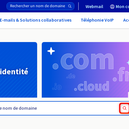
Webmail
Mon c
E-mails & Solutions collaboratives
Téléphonie VoIP
Ac
 identité