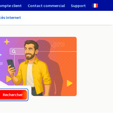
ompte client
Contact commercial
Support
cès Internet
.chiro.pro
Rechercher