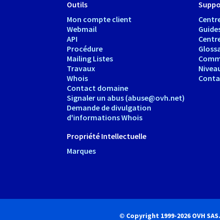
Outils
Suppo
Mon compte client
Centre
Webmail
Guide
API
Centr
Procédure
Glossa
Mailing Listes
Comm
Travaux
Nivea
Whois
Conta
Contact domaine
Signaler un abus (abuse@ovh.net)
Demande de divulgation
d'informations Whois
Propriété Intellectuelle
Marques
© Copyright 1999-2026 OVH SAS