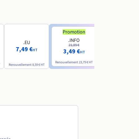
Promotion
Promotion
.INFO
.PRO
.EU
21,89 €
24,19 €
7,49 €
3,49 €
2,99 €
HT
HT
HT
Renouvellement
23,79 €
HT
Renouvellement
26,29 €
H
T
Renouvellement
8,59 €
HT