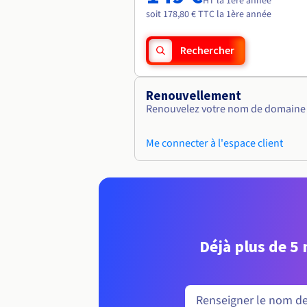
HT la 1ère année
soit 178,80 € TTC la 1ère année
Rechercher
Renouvellement
Renouvelez votre nom de domaine v
Me connecter à l'espace client
Déjà plus de 5