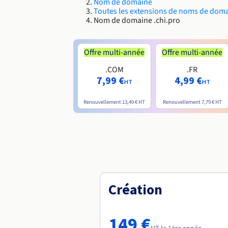
Nom de domaine
Toutes les extensions de noms de dom
Nom de domaine .chi.pro
Offre multi-année
Offre multi-année
.COM
.FR
7,99 €
4,99 €
HT
HT
Renouvellement
13,49 €
HT
Renouvellement
7,79 €
HT
Création
149 €