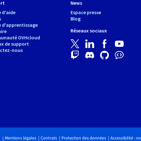
rt
News
 d'aide
Espace presse
s
Blog
e d'apprentissage
Réseaux sociaux
ire
unauté OVHcloud
ux de support
ctez-nous
Mentions légales
Contrats
Protection des données
Accessibilité : 
.