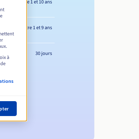
Entre 1 et 10 ans
ent
de
Entre 1 et 9 ans
mettent
er
aux.
30 jours
oix à
 de
ations
pter
m de domaine