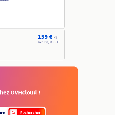
 année
159 €
HT
soit 190,80 € TTC
chez OVHcloud !
pro
Rechercher