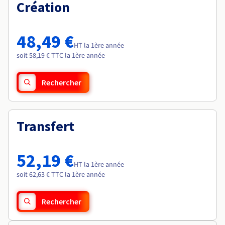
Documentation
Création
Roadmap & Changelog
Tarifs
Roadmap & Changelog
Observabilité
Disponibilités par régions
Documentation
Documentation
Roadmap & Changelog
48,49 €
Roadmap & Changelog
HT la 1ère année
Roadmap & Changelog
soit 58,19 € TTC la 1ère année
Rechercher
Transfert
52,19 €
HT la 1ère année
soit 62,63 € TTC la 1ère année
Rechercher