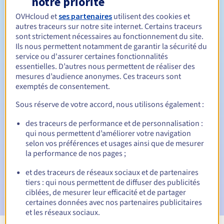
notre priorité
OVHcloud et
ses partenaires
utilisent des cookies et
Entre 1 et 10 ans
Durée de renouvellement
autres traceurs sur notre site internet. Certains traceurs
sont strictement nécessaires au fonctionnement du site.
Ils nous permettent notamment de garantir la sécurité du
service ou d'assurer certaines fonctionnalités
30 jours
Période de rédemption
essentielles. D’autres nous permettent de réaliser des
mesures d’audience anonymes. Ces traceurs sont
exemptés de consentement.
Notifications automatiques :
Sous réserve de votre accord, nous utilisons également :
E-mails d'avertissement :
60, 30, 15, 7 et 3 jours avant la
des traceurs de performance et de personnalisation :
date d'échéance
qui nous permettent d’améliorer votre navigation
selon vos préférences et usages ainsi que de mesurer
E-mail le jour de l'expiration
pour notification de la
la performance de nos pages ;
suspension du nom de domaine
et des traceurs de réseaux sociaux et de partenaires
E-mail après la période de grâce de rédemption
pour
tiers : qui nous permettent de diffuser des publicités
notification de la suppression du nom de domaine
ciblées, de mesurer leur efficacité et de partager
certaines données avec nos partenaires publicitaires
et les réseaux sociaux.