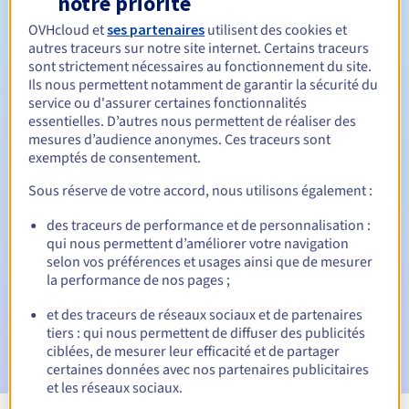
notre priorité
OVHcloud et
ses partenaires
utilisent des cookies et
Entre 1 et 10 ans
Durée de renouvellement
autres traceurs sur notre site internet. Certains traceurs
sont strictement nécessaires au fonctionnement du site.
Ils nous permettent notamment de garantir la sécurité du
service ou d'assurer certaines fonctionnalités
30 jours
Période de rédemption
essentielles. D’autres nous permettent de réaliser des
mesures d’audience anonymes. Ces traceurs sont
exemptés de consentement.
Notifications automatiques :
Sous réserve de votre accord, nous utilisons également :
E-mails d'avertissement :
60, 30, 15, 7 et 3 jours avant la
des traceurs de performance et de personnalisation :
date d'échéance
qui nous permettent d’améliorer votre navigation
selon vos préférences et usages ainsi que de mesurer
E-mail le jour de l'expiration
pour notification de la
la performance de nos pages ;
suspension du nom de domaine
et des traceurs de réseaux sociaux et de partenaires
E-mail après la période de grâce de rédemption
pour
tiers : qui nous permettent de diffuser des publicités
notification de la suppression du nom de domaine
ciblées, de mesurer leur efficacité et de partager
certaines données avec nos partenaires publicitaires
et les réseaux sociaux.