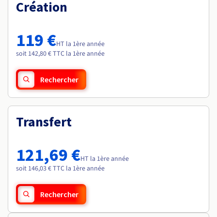
Documentation
Création
Roadmap & Changelog
Tarifs
Roadmap & Changelog
Observabilité
Disponibilités par régions
Documentation
Documentation
Roadmap & Changelog
119 €
Roadmap & Changelog
HT la 1ère année
Roadmap & Changelog
soit 142,80 € TTC la 1ère année
Rechercher
Transfert
121,69 €
HT la 1ère année
soit 146,03 € TTC la 1ère année
Rechercher