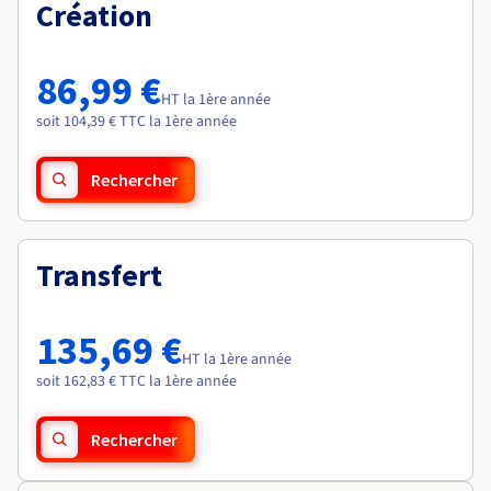
Documentation
Création
Roadmap & Changelog
Tarifs
Roadmap & Changelog
Observabilité
Disponibilités par régions
Documentation
Documentation
Roadmap & Changelog
86,99 €
Roadmap & Changelog
HT la 1ère année
Roadmap & Changelog
soit 104,39 € TTC la 1ère année
Rechercher
Transfert
135,69 €
HT la 1ère année
soit 162,83 € TTC la 1ère année
Rechercher