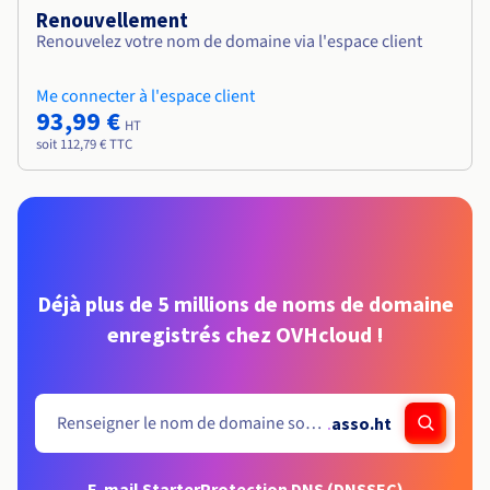
Renouvellement
Renouvelez votre nom de domaine via l'espace client
Me connecter à l'espace client
93,99 €
HT
soit 112,79 € TTC
Déjà plus de 5 millions de noms de domaine
enregistrés chez OVHcloud !
.
asso.ht
E-mail Starter
Protection DNS (DNSSEC)