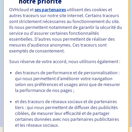
notre priorité
OVHcloud et
ses partenaires
utilisent des cookies et
Entre 1 et 5 ans
Durée de renouvellement
autres traceurs sur notre site internet. Certains traceurs
sont strictement nécessaires au fonctionnement du site.
Ils nous permettent notamment de garantir la sécurité du
service ou d'assurer certaines fonctionnalités
30 jours
Période de rédemption
essentielles. D’autres nous permettent de réaliser des
mesures d’audience anonymes. Ces traceurs sont
exemptés de consentement.
Notifications automatiques :
Sous réserve de votre accord, nous utilisons également :
E-mails d'avertissement :
60, 30, 15, 7 et 3 jours avant la
des traceurs de performance et de personnalisation :
date d'échéance
qui nous permettent d’améliorer votre navigation
selon vos préférences et usages ainsi que de mesurer
E-mail le jour de l'expiration
pour notification de la
la performance de nos pages ;
suspension du nom de domaine
et des traceurs de réseaux sociaux et de partenaires
E-mail après la période de grâce de rédemption
pour
tiers : qui nous permettent de diffuser des publicités
notification de la suppression du nom de domaine
ciblées, de mesurer leur efficacité et de partager
certaines données avec nos partenaires publicitaires
et les réseaux sociaux.