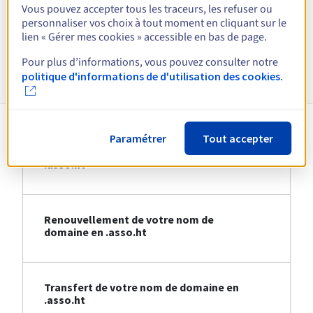
Vous pouvez accepter tous les traceurs, les refuser ou
personnaliser vos choix à tout moment en cliquant sur le
Voir toutes les extensions
lien « Gérer mes cookies » accessible en bas de page.
Pour plus d’informations, vous pouvez consulter notre
Informations sur le .asso.ht
politique d'informations de d'utilisation des cookies.
Paramétrer
Tout accepter
Création de votre nom de domaine en
.asso.ht
Renouvellement de votre nom de
domaine en .asso.ht
Transfert de votre nom de domaine en
.asso.ht