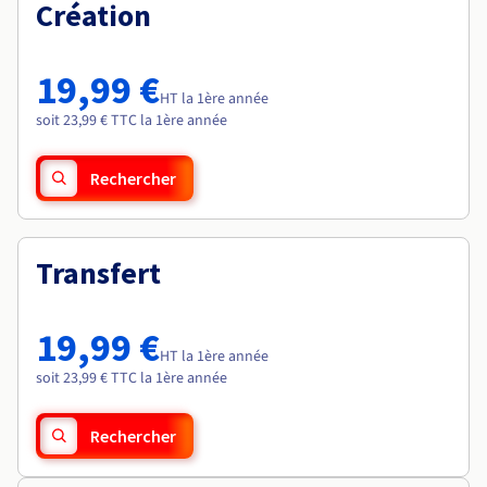
Documentation
Création
Roadmap & Changelog
Tarifs
Roadmap & Changelog
Observabilité
Disponibilités par régions
Documentation
Documentation
Roadmap & Changelog
19,99 €
Roadmap & Changelog
HT la 1ère année
Roadmap & Changelog
soit 23,99 € TTC la 1ère année
Rechercher
Transfert
19,99 €
HT la 1ère année
soit 23,99 € TTC la 1ère année
Rechercher