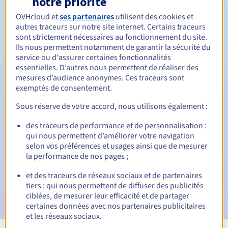
notre priorité
OVHcloud et
ses partenaires
utilisent des cookies et
1 an
Durée de renouvellement
autres traceurs sur notre site internet. Certains traceurs
sont strictement nécessaires au fonctionnement du site.
Ils nous permettent notamment de garantir la sécurité du
service ou d'assurer certaines fonctionnalités
30 jours
Période de rédemption
essentielles. D’autres nous permettent de réaliser des
mesures d’audience anonymes. Ces traceurs sont
exemptés de consentement.
Notifications automatiques :
Sous réserve de votre accord, nous utilisons également :
E-mails d'avertissement :
60, 30, 15, 7 et 3 jours avant la
des traceurs de performance et de personnalisation :
date d'échéance
qui nous permettent d’améliorer votre navigation
selon vos préférences et usages ainsi que de mesurer
E-mail le jour de l'expiration
pour notification de la
la performance de nos pages ;
suspension du nom de domaine
et des traceurs de réseaux sociaux et de partenaires
E-mail après la période de grâce de rédemption
pour
tiers : qui nous permettent de diffuser des publicités
notification de la suppression du nom de domaine
ciblées, de mesurer leur efficacité et de partager
certaines données avec nos partenaires publicitaires
et les réseaux sociaux.