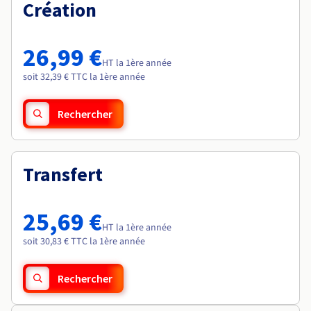
Documentation
Création
Roadmap & Changelog
Tarifs
Roadmap & Changelog
Observabilité
Disponibilités par régions
Documentation
Documentation
Roadmap & Changelog
26,99 €
Roadmap & Changelog
HT la 1ère année
Roadmap & Changelog
soit 32,39 € TTC la 1ère année
Rechercher
Transfert
25,69 €
HT la 1ère année
soit 30,83 € TTC la 1ère année
Rechercher