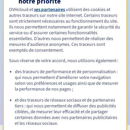
notre priorité
OVHcloud et
ses partenaires
utilisent des cookies et
Entre 1 et 10 ans
Durée de renouvellement
autres traceurs sur notre site internet. Certains traceurs
sont strictement nécessaires au fonctionnement du site.
Ils nous permettent notamment de garantir la sécurité du
service ou d'assurer certaines fonctionnalités
30 jours
Période de rédemption
essentielles. D’autres nous permettent de réaliser des
mesures d’audience anonymes. Ces traceurs sont
exemptés de consentement.
Notifications automatiques :
Sous réserve de votre accord, nous utilisons également :
E-mails d'avertissement :
60, 30, 15, 7 et 3 jours avant la
des traceurs de performance et de personnalisation :
date d'échéance
qui nous permettent d’améliorer votre navigation
selon vos préférences et usages ainsi que de mesurer
E-mail le jour de l'expiration
pour notification de la
la performance de nos pages ;
suspension du nom de domaine
et des traceurs de réseaux sociaux et de partenaires
E-mail après la période de grâce de rédemption
pour
tiers : qui nous permettent de diffuser des publicités
notification de la suppression du nom de domaine
ciblées, de mesurer leur efficacité et de partager
certaines données avec nos partenaires publicitaires
et les réseaux sociaux.