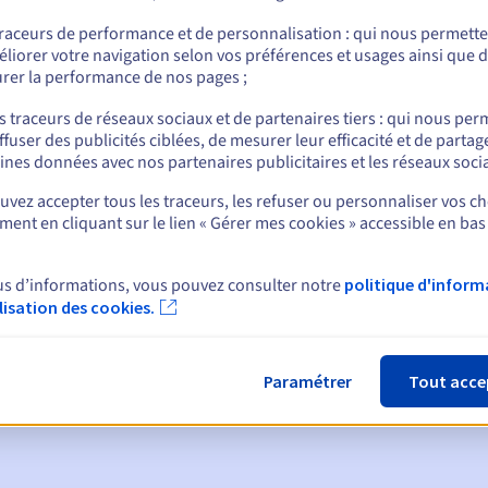
traceurs de performance et de personnalisation : qui nous permett
liorer votre navigation selon vos préférences et usages ainsi que 
rer la performance de nos pages ;
nt
s traceurs de réseaux sociaux et de partenaires tiers : qui nous per
ffuser des publicités ciblées, de mesurer leur efficacité et de partag
ines données avec nos partenaires publicitaires et les réseaux soci
vez accepter tous les traceurs, les refuser ou personnaliser vos ch
ent en cliquant sur le lien « Gérer mes cookies » accessible en bas
ques :
us d’informations, vous pouvez consulter notre
politique d'inform
ilisation des cookies.
:
60, 30, 15, 7 et 3 jours avant la date d'échéance
tion
pour notification de la suspension du nom de domaine
Paramétrer
Tout acce
de grâce de rédemption
pour notification de la suppression du no