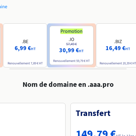
aine
Promotion
.IO
.BE
.BIZ
57,49 €
6,99 €
16,49 €
30,99 €
HT
HT
HT
Renouvellement
59,79 €
HT
Renouvellement
7,89 €
HT
Renouvellement
20,39 €
H
Nom de domaine en .aaa.pro
Transfert
149,79 €