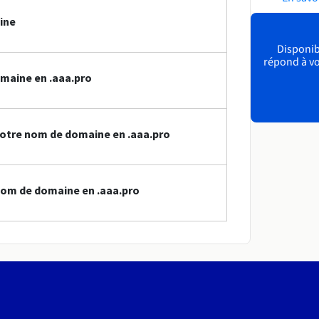
ine
Disponibl
répond à vo
maine en .aaa.pro
otre nom de domaine en .aaa.pro
nom de domaine en .aaa.pro