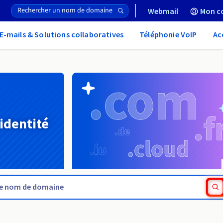
Webmail
Mon c
E-mails & Solutions collaboratives
Téléphonie VoIP
Ac
 identité