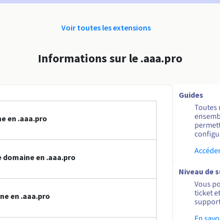
Voir toutes les extensions
Informations sur le .aaa.pro
Guides
Toutes 
ensembl
e en .aaa.pro
permett
configur
Accéder
 domaine en .aaa.pro
Niveau de 
Vous po
ticket 
ne en .aaa.pro
support
En savo