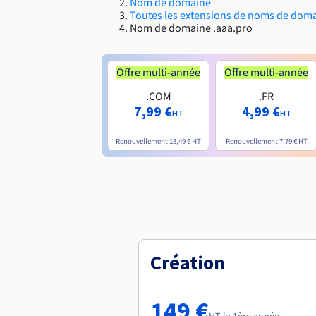
Nom de domaine
Toutes les extensions de noms de dom
Nom de domaine .aaa.pro
Offre multi-année
Offre multi-année
.COM
.FR
7,99 €
4,99 €
HT
HT
Renouvellement
13,49 €
HT
Renouvellement
7,79 €
HT
Création
149 €