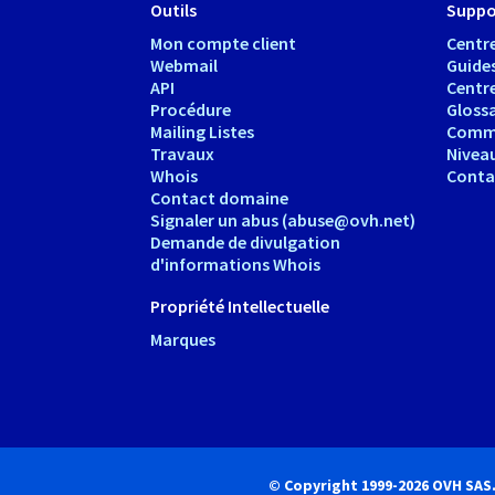
Outils
Suppo
Mon compte client
Centre
Webmail
Guide
API
Centr
Procédure
Glossa
Mailing Listes
Comm
Travaux
Nivea
Whois
Conta
Contact domaine
Signaler un abus (abuse@ovh.net)
Demande de divulgation
d'informations Whois
Propriété Intellectuelle
Marques
© Copyright 1999-2026 OVH SAS