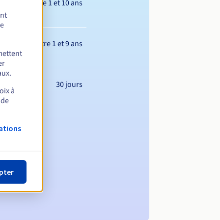
Entre 1 et 10 ans
ent
de
Entre 1 et 9 ans
mettent
er
aux.
30 jours
oix à
 de
ations
pter
m de domaine