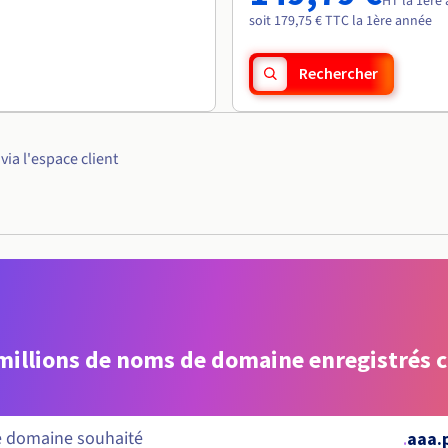
HT la 1ère
soit 179,75 € TTC la 1ère année
Rechercher
ia l'espace client
 millions de noms de domaine enregistrés 
.
aaa.