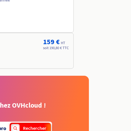
 année
159 €
HT
soit 190,80 € TTC
chez OVHcloud !
pro
Rechercher