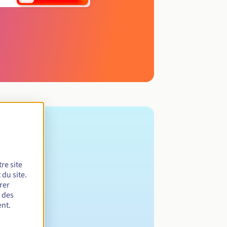
re site
du site.
rer
r des
nt.