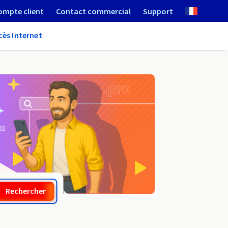
ompte client
Contact commercial
Support
cès Internet
.abogado
Rechercher