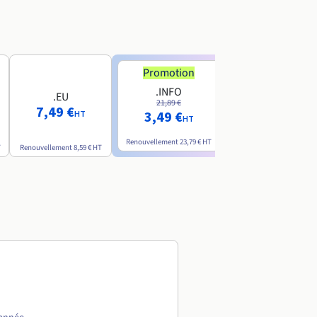
Promotion
Promotion
.INFO
.PRO
.EU
21,89 €
24,19 €
7,49 €
3,49 €
2,99 €
HT
HT
HT
Renouvellement
23,79 €
HT
Renouvellement
26,29 €
H
T
Renouvellement
8,59 €
HT