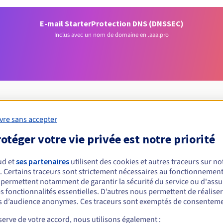
E-mail Starter
Protection DNS (DNSSEC)
Inclus avec un nom de domaine en .aaa.pro
vre sans accepter
Conditions d'éligibilité
otéger votre vie privée est notre priorité
ud et
ses partenaires
utilisent des cookies et autres traceurs sur not
un .aaa.pro ?
. Certains traceurs sont strictement nécessaires au fonctionnement 
nnes physiques ou morales, sans restriction géographique.
s permettent notamment de garantir la sécurité du service ou d'assu
s fonctionnalités essentielles. D’autres nous permettent de réalise
Règles de gestion et notifications
 d’audience anonymes. Ces traceurs sont exemptés de consenteme
erve de votre accord, nous utilisons également :