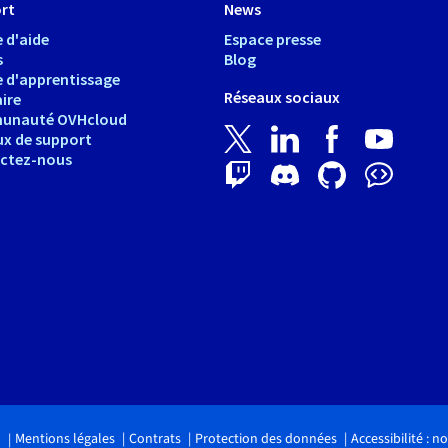
rt
News
 d'aide
Espace presse
s
Blog
e d'apprentissage
Réseaux sociaux
ire
unauté OVHcloud
ux de support
ctez-nous
Mentions légales
Contrats
Protection des données
Accessibilité : 
.