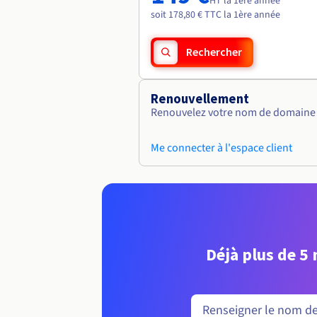
HT la 1ère année
soit 178,80 € TTC la 1ère année
Rechercher
Renouvellement
Renouvelez votre nom de domaine v
Me connecter à l'espace client
Déjà plus de 5