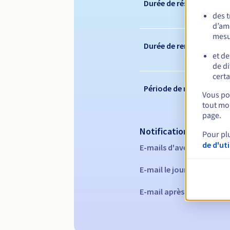
Durée de réservation
des 
d’amé
mesu
Durée de renouvelleme
et de
de di
certa
Période de rédemption
Vous pou
tout mom
page.
Notifications automati
Pour pl
de d'ut
E-mails d'avertissement 
E-mail le jour de l'expira
E-mail après la période 