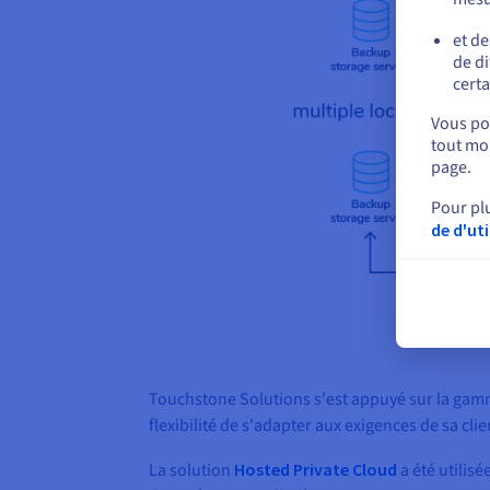
et de
de di
certa
Vous pou
tout mom
page.
Pour pl
de d'ut
Touchstone Solutions s'est appuyé sur la gamm
flexibilité de s'adapter aux exigences de sa cli
La solution
Hosted Private Cloud
a été utilis