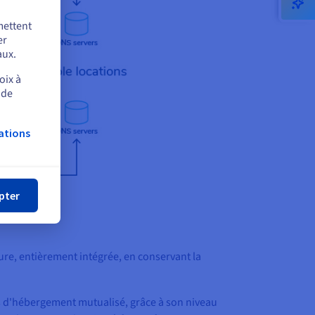
mettent
er
aux.
oix à
 de
ations
mer
pter
re, entièrement intégrée, en conservant la
s d'hébergement mutualisé, grâce à son niveau