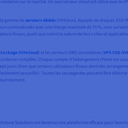
milaires sur le marché. Un seul serveur cloud est utilisé avec le cP
de la gamme de
serveurs dédiés
OVHcloud, équipés de disques SSD V
erveurs sont exécutés avec une charge maximale de 70 %, sans surve
isateurs finaux, quels que soient la nature de leurs sites et applica
 stockage OVHcloud
) et les serveurs DNS secondaires (
VPS SSD OV
edondance complète. Chaque compte d'hébergement cPanel est sa
t jours (bien que certains utilisateurs finaux aient des arrangeme
facilement accueillir). Toutes les sauvegardes peuvent être télécha
à tout moment.
stone Solutions est devenue une plateforme efficace pour favoriser l