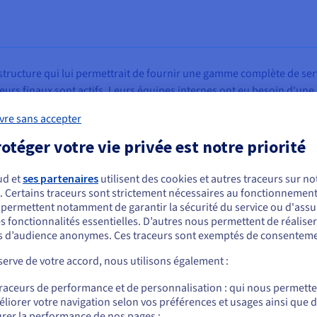
tructure qui lui permettrait de fournir une gamme complète de serv
isateurs finaux sont actifs. Leurs équipes internes ont eu besoin d'
lusieurs solutions, afin de répondre aux besoins très variés de leurs 
vre sans accepter
arde rationalisé et efficace étaient également des considérations 
otéger votre vie privée est notre priorité
ud et
ses partenaires
utilisent des cookies et autres traceurs sur not
. Certains traceurs sont strictement nécessaires au fonctionnement 
ous semblez être localisé en États-Unis.
s permettent notamment de garantir la sécurité du service ou d'assu
s fonctionnalités essentielles. D’autres nous permettent de réalise
r commander, rendez-vous sur le site de votre pays (États-Unis) et créez un
 d’audience anonymes. Ces traceurs sont exemptés de consenteme
mpte.
erve de votre accord, nous utilisons également :
Allez sur le site États-Unis
traceurs de performance et de personnalisation : qui nous permett
us.ovhcloud.com/
Anglais
USD - $
liorer votre navigation selon vos préférences et usages ainsi que 
rer la performance de nos pages ;