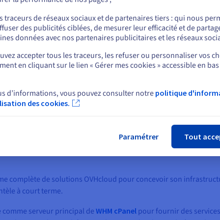
ou
s traceurs de réseaux sociaux et de partenaires tiers : qui nous per
ffuser des publicités ciblées, de mesurer leur efficacité et de partag
Rester sur le site actuel
ines données avec nos partenaires publicitaires et les réseaux soci
vez accepter tous les traceurs, les refuser ou personnaliser vos ch
ent en cliquant sur le lien « Gérer mes cookies » accessible en bas
Sélectionner un autre site web
us d’informations, vous pouvez consulter notre
politique d'inform
ilisation des cookies.
Fer
Paramétrer
Tout acce
e complète de solutions OVHcloud pour concevoir son infrastructu
entèle à court terme.
ée comme serveur principal de
WHM cPanel
pour fournir des service