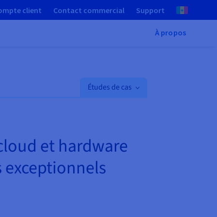
ompte client
Contact commercial
Support
À propos
Études de cas
 cloud et hardware
 exceptionnels