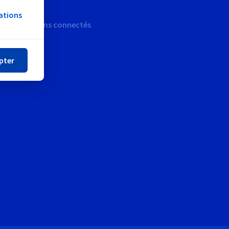
ations
Restons connectés
mer
pter