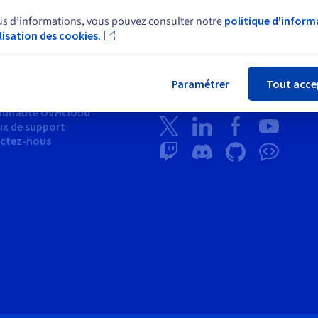
us d’informations, vous pouvez consulter notre
politique d'inform
rt
News
ilisation des cookies.
Fer
 d'aide
Espace presse
s
Blog
e d'apprentissage
Paramétrer
Tout acce
Réseaux sociaux
ire
unauté OVHcloud
ux de support
ctez-nous