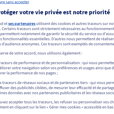
vre sans accepter
otéger votre vie privée est notre priorité
 de OVHcloud, aux revendeurs autorisés, aux développeurs, aux client
tionnels, publicitaires, pédagogiques ou de référence, ou sur leu
oud peut être interdite, sauf autorisation expresse.
ud et
ses partenaires
utilisent des cookies et autres traceurs sur not
. Certains traceurs sont strictement nécessaires au fonctionnement 
ous semblez être localisé en États-Unis.
ns pas de limiter l'utilisation légale de nos marques, mais plutôt 
s permettent notamment de garantir la sécurité du service ou d'assu
pour but de vous informer sur ce que nous considérons comme des ut
s fonctionnalités essentielles. D’autres nous permettent de réalise
r commander, rendez-vous sur le site de votre pays (États-Unis) et créez un
 d’audience anonymes. Ces traceurs sont exemptés de consenteme
mpte.
erve de votre accord, nous utilisons également :
Allez sur le site États-Unis
traceurs de performance et de personnalisation : qui nous permett
us.ovhcloud.com/
Anglais
USD - $
liorer votre navigation selon vos préférences et usages ainsi que 
rer la performance de nos pages ;
ou
tractants de OVHcloud
s traceurs de réseaux sociaux et de partenaires tiers : qui nous per
ffuser des publicités ciblées, de mesurer leur efficacité et de partag
Rester sur le site actuel
ines données avec nos partenaires publicitaires et les réseaux soci
vez accepter tous les traceurs, les refuser ou personnaliser vos ch
ent en cliquant sur le lien « Gérer mes cookies » accessible en bas
Sélectionner un autre site web