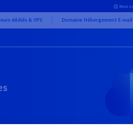
Mon c
eurs dédiés & VPS
Domaine Hébergement E-mail
es