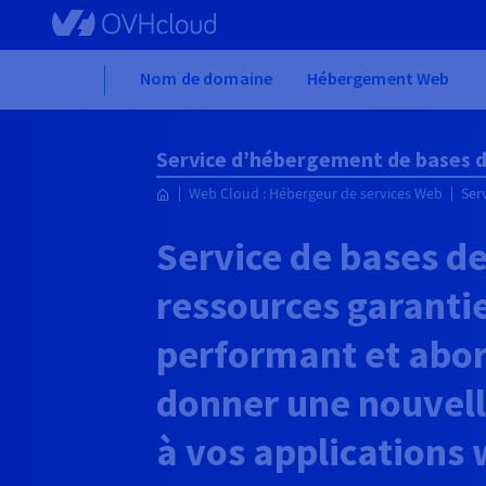
Skip to main content
Home
Nom de domaine
Hébergement Web
Service d’hébergement de bases 
Web Cloud : Hébergeur de services Web
Ser
Service de bases d
ressources garantie
performant et abo
donner une nouvel
à vos applications