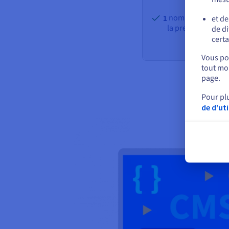
nom de domaine o
1
et de
la première anné
de di
certa
Vous pou
tout mom
page.
Pour pl
de d'ut