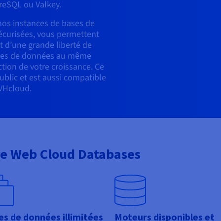
reSQL ou Valkey.
 nos instances de bases de
écurisées, vous permettent
t d’une grande liberté de
ases de données au
même
ction de votre croissance. Ce
ublic et est aussi compatible
VHcloud.
tre Web Cloud Databases
es de données illimitées
Moteurs disponibles et