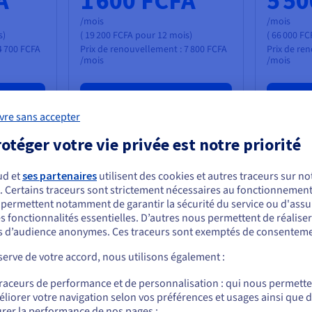
A
1 600 FCFA
5 5
/mois
/mois
s)
(
19 200 FCFA
pour 12 mois)
(
66 000 FC
4 700 FCFA
Prix de renouvellement :
7 800 FCFA
Prix de re
/mois
/mois
Commander
vre sans accepter
vCore
vCor
1
2
otéger votre vie privée est notre priorité
AM
de RAM
2 Go
4 Go
ud et
ses partenaires
utilisent des cookies et autres traceurs sur not
SD
stockage SSD
250 Go
500 G
. Certains traceurs sont strictement nécessaires au fonctionnement 
ous semblez être localisé en États-Unis.
matiques
Sauvegardes automatiques
Sauve
s permettent notamment de garantir la sécurité du service ou d'assu
vée 99,9
Disponibilité observée 99,9
Dispon
s fonctionnalités essentielles. D’autres nous permettent de réalise
r commander, rendez-vous sur le site de votre pays (États-Unis) et créez un
%
%
 d’audience anonymes. Ces traceurs sont exemptés de consenteme
mpte.
sites
si
100
150
erve de votre accord, nous utilisons également :
(
5 Go
)
adresses e-mail
5
)
a
Allez sur le site États-Unis
10
1
traceurs de performance et de personnalisation : qui nous permett
(
Go
(
0
000
us.ovhcloud.com/
Anglais
USD - $
liorer votre navigation selon vos préférences et usages ainsi que 
s de
bases de données
ba
1 Go
10
2
20
rer la performance de nos pages ;