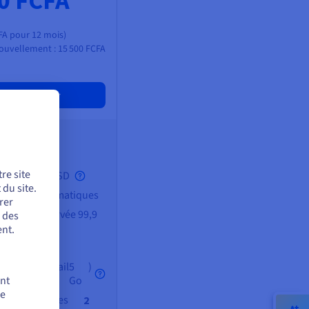
00 FCFA
FA
pour 12 mois)
nouvellement :
15 500 FCFA
Commander
es
de RAM
re site
stockage SSD
o
du site.
gardes automatiques
rer
ibilité observée 99,9
r des
nt.
tes
dresses e-mail
5
)
ent
Go
de
ses de données
2