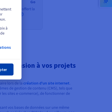
Go
de domaine offert la
mettent
ère année*
er
aux.
nclus
oix à
 de
ations
mer
 dimension à vos projets
pter
aire
lors de la
création d'un site internet
.
èmes de gestion de contenu (CMS), tels que
 les sites e-commerce), de fonctionner de
alisant vos bases de données sur une même