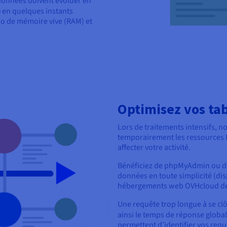
 données doivent évoluer en
e
en quelques instants
o de mémoire vive (RAM) et
Optimisez vos tab
Lors de traitements intensifs, 
temporairement les ressources 
affecter votre activité.
Bénéficiez de phpMyAdmin ou d
données en toute simplicité (di
hébergements web OVHcloud depu
Une requête trop longue à se cl
ainsi le temps de réponse globa
permettent d’identifier vos requê