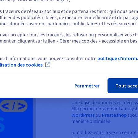
de
de
Go
ou
ffert
1
nom de domaine offert la
1
nom 
s traceurs de réseaux sociaux et de partenaires tiers : qui nous per
e*
première année*
premi
ffuser des publicités ciblées, de mesurer leur efficacité et de partag
Rester sur le site actuel
ines données avec nos partenaires publicitaires et les réseaux soci
CDN i
vez accepter tous les traceurs, les refuser ou personnaliser vos ch
ent en cliquant sur le lien « Gérer mes cookies » accessible en bas
Sélectionner un autre site web
Afficher plus de détails
us d’informations, vous pouvez consulter notre
politique d'inform
ilisation des cookies.
Fer
Donnez une autre
Paramétrer
Tout acce
web
Une base de données est
nécess
Elle permet notamment aux syst
WordPress
ou
Prestashop
(pour
manière optimisée
Simplifiez-vous la vie en centr