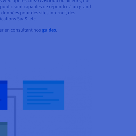
ets web opérés chez OVHcloud ou ailleurs, nos
 public sont capables de répondre à un grand
 données pour des sites internet, des
ications SaaS, etc.
r en consultant nos
guides
.