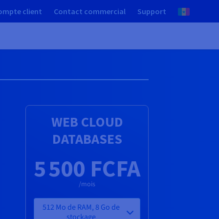
ompte client
Contact commercial
Support
WEB CLOUD
DATABASES
5 500 FCFA
/mois
512 Mo de RAM, 8 Go de
stockage