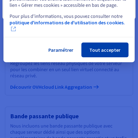
lien « Gérer mes cookies » accessible en bas de page.
Services réseau pour Bare Metal Cloud
Fermer
Pour plus d’informations, vous pouvez consulter notre
Une gamme de services réseau publics et privés spécialement
politique d'informations de d'utilisation des cookies.
conçue pour les serveurs Bare Metal.
Paramétrer
Tout accepter
OVHcloud Link Aggregation
Regroupez les liens réseau physiques de votre serveur
pour les combiner en un seul lien virtuel connecté au
réseau privé.
Découvrir OVHcloud Link Aggregation
Bande passante publique
Nous incluons une bande passante publique avec
chaque serveur dédié ainsi que des options