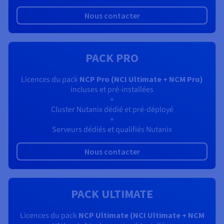
Documentation
Tarifs
Roadmap & Changelog
Nous contacter
Disponibilités par régions
Roadmap & Changelog
Documentation
Roadmap & Changelog
PACK PRO
Licences du pack
NCP Pro (NCI Ultimate + NCM Pro)
incluses et pré-installées
+
Cluster Nutanix dédié et pré-déployé
+
Serveurs dédiés et qualifiés Nutanix
Nous contacter
PACK ULTIMATE
Licences du pack
NCP Ultimate (NCI Ultimate + NCM