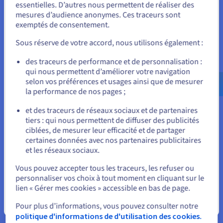
Unis.
essentielles. D’autres nous permettent de réaliser des
En savoir plus
mesures d’audience anonymes. Ces traceurs sont
Pour commander, rendez-vous sur le site de votre pays (États-
exemptés de consentement.
Unis) et créez un compte.
Sous réserve de votre accord, nous utilisons également :
Contacter notre service commercial pour souscrire au
Allez sur le site États-Unis
support Business ou Enterprise
des traceurs de performance et de personnalisation :
us.ovhcloud.com/
hosted-private-
qui nous permettent d’améliorer votre navigation
cloud
Anglais
USD - $
selon vos préférences et usages ainsi que de mesurer
Nous contacter
la performance de nos pages ;
ou
et des traceurs de réseaux sociaux et de partenaires
tiers : qui nous permettent de diffuser des publicités
Rester sur le site actuel
ciblées, de mesurer leur efficacité et de partager
certaines données avec nos partenaires publicitaires
et les réseaux sociaux.
Sélectionner un autre site web
Vous pouvez accepter tous les traceurs, les refuser ou
personnaliser vos choix à tout moment en cliquant sur le
lien « Gérer mes cookies » accessible en bas de page.
Fermer
Pour plus d’informations, vous pouvez consulter notre
politique d'informations de d'utilisation des cookies.