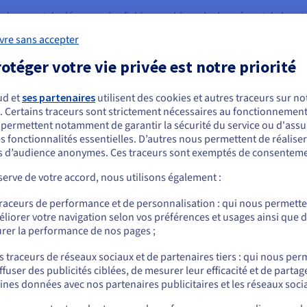
ge) permet de découper les fichiers en blocs de données et de les 
u réduire le nombre de disques selon vos besoins. Ce type de stock
vre sans accepter
nnelles.
otéger votre vie privée est notre priorité
ud et
ses partenaires
utilisent des cookies et autres traceurs sur not
. Certains traceurs sont strictement nécessaires au fonctionnement 
ous semblez être localisé en États-Unis.
s permettent notamment de garantir la sécurité du service ou d'assu
s fonctionnalités essentielles. D’autres nous permettent de réalise
r commander, rendez-vous sur le site de votre pays (États-Unis) et créez un
 d’audience anonymes. Ces traceurs sont exemptés de consenteme
mpte.
 Storage
Cl
erve de votre accord, nous utilisons également :
et disponibles à la demande.
Notre solution de stockage p
Allez sur le site États-Unis
tant augmentent, l’ajout de
Des disques dédiés pour un s
traceurs de performance et de personnalisation : qui nous permett
atement à la demande en
us.ovhcloud.com/
storage-solutions
Anglais
USD - $
Étendez votre infrastructur
liorer votre navigation selon vos préférences et usages ainsi que 
té des instances.
rer la performance de nos pages ;
ou
s traceurs de réseaux sociaux et de partenaires tiers : qui nous per
s
ffuser des publicités ciblées, de mesurer leur efficacité et de partag
Rester sur le site actuel
ines données avec nos partenaires publicitaires et les réseaux soci