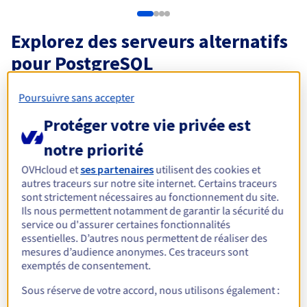
Documentation
Tarifs
Roadmap & Changelog
Disponibilités par régions
Roadmap & Changelog
Explorez des serveurs alternatifs
Documentation
Roadmap & Changelog
pour PostgreSQL
Poursuivre sans accepter
ADVANCE-3 | AMD EPYC
ADVANCE-5 | AMD EPYC
Scale-i
Intel X
4465P
8224P
Protéger votre vie privée est
AMD EPYC 4465P - 12c /
AMD EPYC 8224P - 24c /
16c / 32
24t
48t
notre priorité
À partir de
À partir de
À parti
155 000 CFA
224 500 CFA
286 5
/mois
/mois
OVHcloud et
ses partenaires
utilisent des cookies et
autres traceurs sur notre site internet. Certains traceurs
sont strictement nécessaires au fonctionnement du site.
Ils nous permettent notamment de garantir la sécurité du
Découvrez nos solutions
service ou d'assurer certaines fonctionnalités
essentielles. D’autres nous permettent de réaliser des
adaptées pour vos bases de
mesures d’audience anonymes. Ces traceurs sont
exemptés de consentement.
données
Sous réserve de votre accord, nous utilisons également :