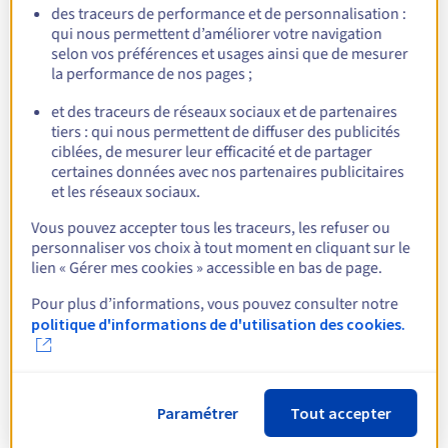
des traceurs de performance et de personnalisation :
qui nous permettent d’améliorer votre navigation
selon vos préférences et usages ainsi que de mesurer
Base de données analytique
Base de données dist
la performance de nos pages ;
Découvrir
Découvrir
et des traceurs de réseaux sociaux et de partenaires
tiers : qui nous permettent de diffuser des publicités
ciblées, de mesurer leur efficacité et de partager
certaines données avec nos partenaires publicitaires
et les réseaux sociaux.
Découvrez nos solutions
Vous pouvez accepter tous les traceurs, les refuser ou
adaptées pour vos bases de
personnaliser vos choix à tout moment en cliquant sur le
données
lien « Gérer mes cookies » accessible en bas de page.
Pour plus d’informations, vous pouvez consulter notre
politique d'informations de d'utilisation des cookies.
Base de données analytique
Base de données dist
Paramétrer
Tout accepter
Découvrir
Découvrir