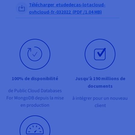
Documentation
Share on Facebook
Share on Twitter
Share on Linkedin
Télécharger etudedecas-lotacloud-
Tarifs
Roadmap & Changelog
ovhcloud-fr-032022 (PDF /1.04 MB)
Disponibilités par régions
Roadmap & Changelog
Documentation
Roadmap & Changelog
100% de disponibilité
Jusqu’à 190 millions de
documents
de Public Cloud Databases
For MongoDB depuis la mise
à intégrer pour un nouveau
en production
client