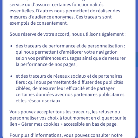
Vous semblez être localisé en États-
données et qui vont consommer
service ou d'assurer certaines fonctionnalités
beaucoup de ressources
essentielles. D’autres nous permettent de réaliser des
Unis.
mesures d’audience anonymes. Ces traceurs sont
machine, il est intéressant de
exemptés de consentement.
Pour commander, rendez-vous sur le site de votre pays (États-
pouvoir les isoler. Nous sommes
Unis) et créez un compte.
capables d’avoir une base de
Sous réserve de votre accord, nous utilisons également :
données distincte pour chaque
Allez sur le site États-Unis
des traceurs de performance et de personnalisation :
client car avec un service
qui nous permettent d’améliorer votre navigation
us.ovhcloud.com/
Anglais
USD - $
managé, nous pouvons disposer
selon vos préférences et usages ainsi que de mesurer
d’une nouvelle base MongoDB en
la performance de nos pages ;
ou
quelques minutes seulement.
»
et des traceurs de réseaux sociaux et de partenaires
tiers : qui nous permettent de diffuser des publicités
Rester sur le site actuel
ciblées, de mesurer leur efficacité et de partager
certaines données avec nos partenaires publicitaires
et les réseaux sociaux.
Sélectionner un autre site web
Le résultat
Vous pouvez accepter tous les traceurs, les refuser ou
personnaliser vos choix à tout moment en cliquant sur le
lien « Gérer mes cookies » accessible en bas de page.
Fermer
La disponibilité en
Beta test
puis en disponibilité
Pour plus d’informations, vous pouvez consulter notre