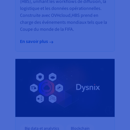
(HBS), unifiant les workflows de diffusion, la
logistique et les données opérationnelles.
Construite avec OVHcloud,HBS prend en
charge des événements mondiaux tels que la
Coupe du monde de la FIFA.
En savoir plus
Big data et analytics
Blockchain