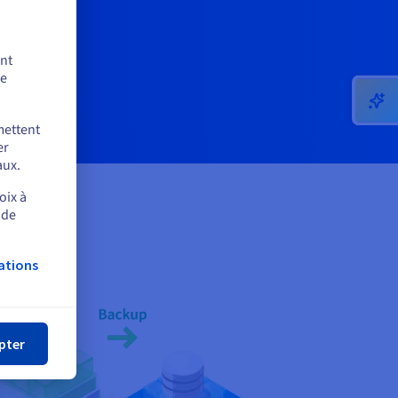
ent
de
mettent
er
aux.
oix à
 de
ations
mer
pter