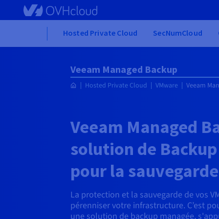
Skip to main content
Home
Hosted Private Cloud
SecNumCloud
Veeam Managed Backup
Hosted Private Cloud
VMware
Veeam Man
Veeam Managed Ba
solution de Backup 
pour la sauvegarde
La protection et la sauvegarde de vos VM
pérenniser votre infrastructure. C’est 
une solution de backup managée, s'appu