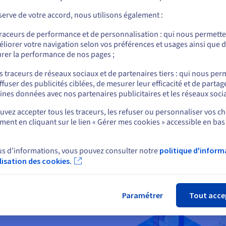
Un expert OVHcloud vous rappelle gratuitement
erve de votre accord, nous utilisons également :
Allez sur le site États-Unis
traceurs de performance et de personnalisation : qui nous permett
us.ovhcloud.com/
hosted-private-cloud
Anglais
USD - $
Être rappelé
liorer votre navigation selon vos préférences et usages ainsi que 
rer la performance de nos pages ;
ou
s traceurs de réseaux sociaux et de partenaires tiers : qui nous per
ffuser des publicités ciblées, de mesurer leur efficacité et de partag
Rester sur le site actuel
ines données avec nos partenaires publicitaires et les réseaux soci
vez accepter tous les traceurs, les refuser ou personnaliser vos ch
ent en cliquant sur le lien « Gérer mes cookies » accessible en bas
Sélectionner un autre site web
é du système de sauvegarde
us d’informations, vous pouvez consulter notre
politique d'inform
ilisation des cookies.
Fer
 sans impact sur
Paramétrer
Tout acce