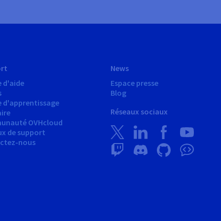
rt
News
 d'aide
Espace presse
s
Blog
e d'apprentissage
Réseaux sociaux
ire
unauté OVHcloud
ux de support
ctez-nous