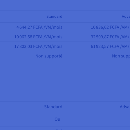
Standard
Adv
4 644,27 FCFA /VM/mois
10 836,62 FCFA /VM
10 062,58 FCFA /VM/mois
32 509,87 FCFA /VM
17 803,03 FCFA /VM/mois
61 923,57 FCFA /VM
Non supporté
Non supp
Standard
Adva
Oui