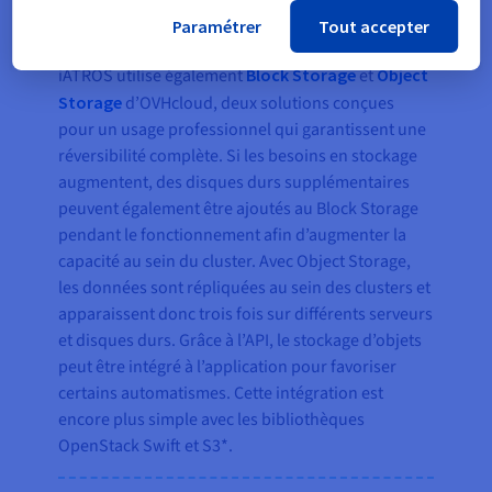
l’hébergement des deux clusters. Pour ce faire, il
Paramétrer
Tout accepter
suffit d’ajuster l’entrée DNS.
iATROS utilise également
Block Storage
et
Object
Storage
d’OVHcloud, deux solutions conçues
pour un usage professionnel qui garantissent une
réversibilité complète. Si les besoins en stockage
augmentent, des disques durs supplémentaires
peuvent également être ajoutés au Block Storage
pendant le fonctionnement afin d’augmenter la
capacité au sein du cluster. Avec Object Storage,
les données sont répliquées au sein des clusters et
apparaissent donc trois fois sur différents serveurs
et disques durs. Grâce à l’API, le stockage d’objets
peut être intégré à l’application pour favoriser
certains automatismes. Cette intégration est
encore plus simple avec les bibliothèques
OpenStack Swift et S3*.