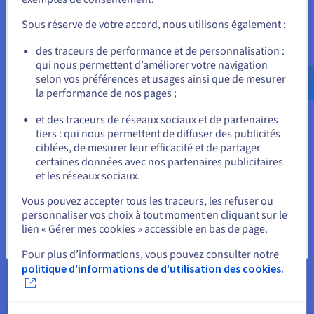
fournissent une API REST ou une interface
Unis) et créez un compte.
WebSocket qui peut être contrôlée en externe à
Sous réserve de votre accord, nous utilisons également :
l’aide du
Load Balancer Terra
. Elle fait donc office
Allez sur le site États-Unis
des traceurs de performance et de personnalisation :
de passerelle entre l’adressage public et le réseau
qui nous permettent d’améliorer votre navigation
us.ovhcloud.com/
Anglais
USD - $
privé. La connexion SSL, quant à elle, se termine
selon vos préférences et usages ainsi que de mesurer
directement dans le serveur d’application.
la performance de nos pages ;
ou
Le second cluster, qui est distinct
et des traceurs de réseaux sociaux et de partenaires
géographiquement, héberge des outils
tiers : qui nous permettent de diffuser des publicités
Rester sur le site actuel
ciblées, de mesurer leur efficacité et de partager
supplémentaires, comme Sentry et Matomo, qui
certaines données avec nos partenaires publicitaires
permettent de surveiller les performances et la
et les réseaux sociaux.
disponibilité des services individuels dans le
Sélectionner un autre site web
cluster principal. Pour garantir la haute
Vous pouvez accepter tous les traceurs, les refuser ou
personnaliser vos choix à tout moment en cliquant sur le
disponibilité de l’infrastructure, ces deux clusters
lien « Gérer mes cookies » accessible en bas de page.
sont entièrement répliqués dans les
Fermer
deux datacenters afin de pouvoir réagir
Pour plus d’informations, vous pouvez consulter notre
rapidement en cas de panne sur l’un des
politique d'informations de d'utilisation des cookies.
deux sites. Dans ce cas, le datacenter qui n’a pas
subi de dommages prend en charge