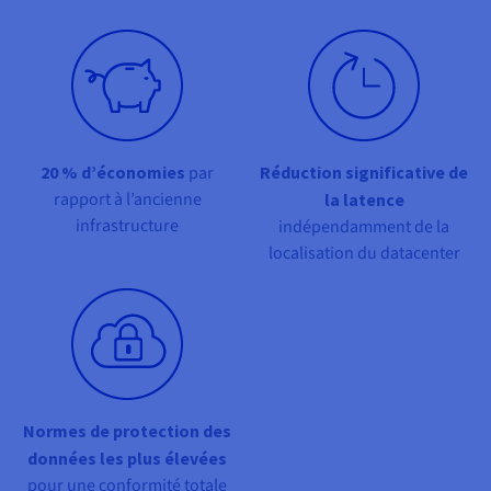
Documentation
Tarifs
Roadmap & Changelog
Disponibilités par régions
Roadmap & Changelog
Documentation
Roadmap & Changelog
20 % d’économies
par
Réduction significative de
rapport à l’ancienne
la latence
infrastructure
indépendamment de la
localisation du datacenter
Normes de protection des
données les plus élevées
pour une conformité totale