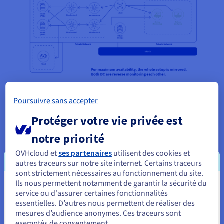
Le cluster principal héberge les différents
Poursuivre sans accepter
composants du produit, qui sont fournis sous
forme de microservices basés sur Docker. Au sein
Protéger votre vie privée est
de ce cluster, on trouve également les serveurs de
notre priorité
base de données, qui sont également fournis sous
forme d’images Docker et utilisent une partition
OVHcloud et
ses partenaires
utilisent des cookies et
autres traceurs sur notre site internet. Certains traceurs
sur le stockage Cinder pour le répertoire de
sont strictement nécessaires au fonctionnement du site.
données. Le trafic entre les services individuels et
Ils nous permettent notamment de garantir la sécurité du
Vous semblez être localisé en États-
les instances de la BDD a lieu au sein de ce cluster
service ou d'assurer certaines fonctionnalités
de serveurs. De plus, certains des services utilisés,
essentielles. D’autres nous permettent de réaliser des
Unis.
mesures d’audience anonymes. Ces traceurs sont
comme le
Machine-Learning-as-a-Service
,
exemptés de consentement.
Pour commander, rendez-vous sur le site de votre pays (États-