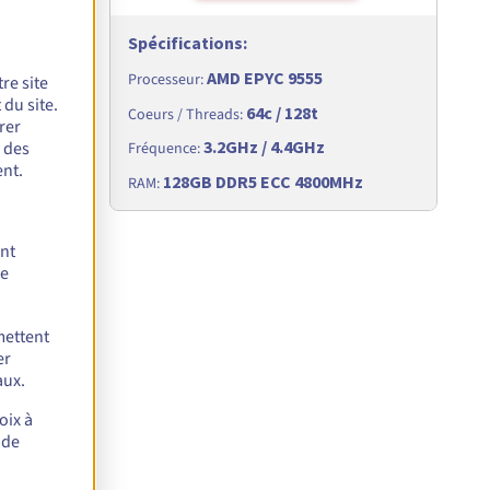
Spécifications
:
AMD EPYC 9555
Processeur
:
re site
du site.
64c / 128t
Coeurs / Threads
:
rer
3.2GHz / 4.4GHz
r des
Fréquence
:
nt.
Hz
128GB DDR5 ECC 4800MHz
RAM
:
ent
de
mettent
er
aux.
d 6438M -
oix à
 de
A
/mois