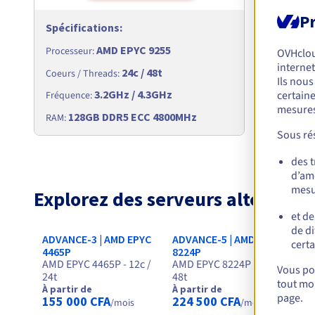
Pr
Spécifications
:
Spécific
AMD EPYC 9255
Processeu
Processeur
:
OVHclo
internet
24c / 48t
Coeurs / T
Coeurs / Threads
:
Ils nou
3.2GHz / 4.3GHz
certaine
Fréquence
Fréquence
:
mesures
128
128GB DDR5 ECC 4800MHz
RAM
:
RAM
:
Sous rés
des 
d’amé
mesu
Explorez des serveurs alternatif
et de
de di
ADVANCE-3 | AMD EPYC
ADVANCE-5 | AMD EPYC
Sc
certa
In
4465P
8224P
AMD EPYC 4465P - 12c /
AMD EPYC 8224P - 24c /
16
Vous pou
24t
48t
tout mom
À partir de
À partir de
À 
page.
155 000 CFA
224 500 CFA
28
/mois
/mois