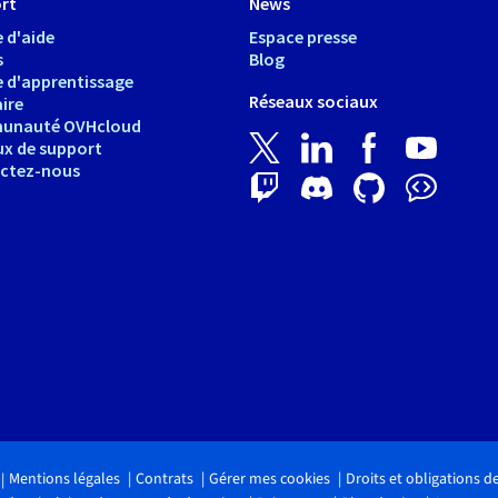
rt
News
 d'aide
Espace presse
s
Blog
e d'apprentissage
Réseaux sociaux
ire
unauté OVHcloud
ux de support
ctez-nous
Mentions légales
Contrats
Gérer mes cookies
Droits et obligations 