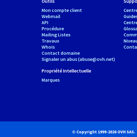
Outils
Suppo
Mon compte client
Centre
Webmail
Guide
API
Centr
Procédure
Glossa
Mailing Listes
Comm
Travaux
Nivea
Whois
Conta
Contact domaine
Signaler un abus (abuse@ovh.net)
Propriété Intellectuelle
Marques
© Copyright 1999-2026 OVH SAS.