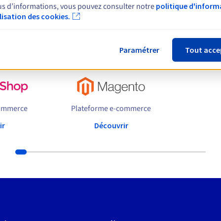
us d’informations, vous pouvez consulter notre
politique d'inform
ilisation des cookies.
es pour vos hébergements web et app
Paramétrer
Tout acce
commerce
Plateforme e-commerce
ir
Découvrir