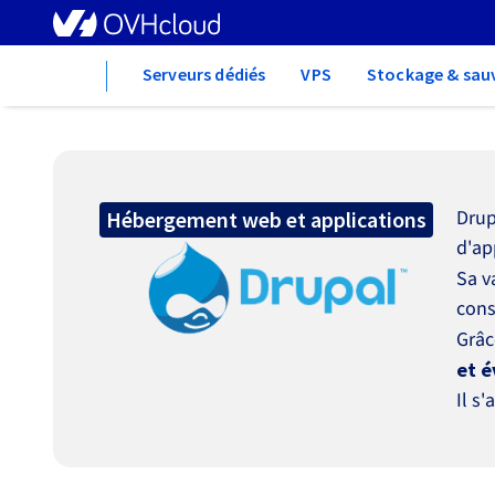
Home
Serveurs dédiés
VPS
Stockage & sau
Drup
Hébergement web et applications
d'ap
Sa v
cons
Grâc
et é
Il s