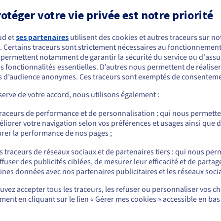
otéger votre vie privée est notre priorité
Spécifications
:
ations
:
AMD EPYC 9355
AMD EPYC 9455
r
:
Processeur
:
ud et
ses partenaires
utilisent des cookies et autres traceurs sur not
. Certains traceurs sont strictement nécessaires au fonctionnement 
32c / 64t
48c / 96t
hreads
:
Coeurs / Threads
:
s permettent notamment de garantir la sécurité du service ou d'assu
3.55GHz / 4.4GHz
3.15GHz / 4.4GHz
s fonctionnalités essentielles. D’autres nous permettent de réalise
:
Fréquence
:
 d’audience anonymes. Ces traceurs sont exemptés de consenteme
GB DDR5 ECC 4800MHz
128GB DDR5 ECC 4800M
RAM
:
erve de votre accord, nous utilisons également :
Afficher plus de détails
traceurs de performance et de personnalisation : qui nous permett
liorer votre navigation selon vos préférences et usages ainsi que 
rer la performance de nos pages ;
s pour Drupal
s traceurs de réseaux sociaux et de partenaires tiers : qui nous per
ffuser des publicités ciblées, de mesurer leur efficacité et de partag
ale-i1
Scale-i2
Scale-i3
ines données avec nos partenaires publicitaires et les réseaux soci
tel Xeon Gold 6426Y -
Intel Xeon Gold 6442Y -
Intel Xeon Gol
c / 32t
24c / 48t
32c / 64t
vez accepter tous les traceurs, les refuser ou personnaliser vos ch
ent en cliquant sur le lien « Gérer mes cookies » accessible en bas
partir de
À partir de
À partir de
6 500 CFA
302 500 CFA
348 500 CF
/mois
/mois