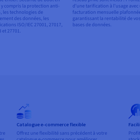
 y compris la protection anti-
d'une tarification à l'usage avec
 les technologies de
facturation mensuelle plafonné
rement des données, les
garantissant la rentabilité de vo
fications ISO/IEC 27001, 27017,
bases de données.
 et 27701.
Catalogue e-commerce flexible
Facil
tre
Offrez une flexibilité sans précédent à votre
Profi
es
catalogue e-commerce pour améliorer
stock