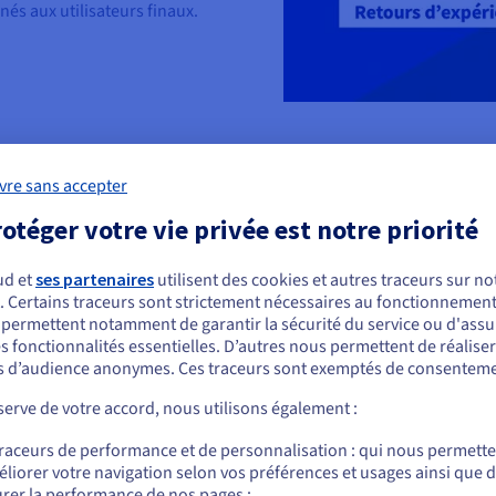
inés aux utilisateurs finaux.
vre sans accepter
otéger votre vie privée est notre priorité
Dernière version
Observabilité
ud et
ses partenaires
utilisent des cookies et autres traceurs sur not
MongoDB 8.0
Collecte des métriques
. Certains traceurs sont strictement nécessaires au fonctionnement 
avec Prometheus
ous semblez être localisé en États-Unis.
s permettent notamment de garantir la sécurité du service ou d'assu
Sauvegardes
s fonctionnalités essentielles. D’autres nous permettent de réalise
r commander, rendez-vous sur le site de votre pays (États-Unis) et créez un
automatiques
Point de restauration
 d’audience anonymes. Ces traceurs sont exemptés de consenteme
mpte.
antérieur
Dans un lieu distant
erve de votre accord, nous utilisons également :
Incluse
Allez sur le site États-Unis
traceurs de performance et de personnalisation : qui nous permett
us.ovhcloud.com/
public-cloud
Anglais
USD - $
Chiffrement
liorer votre navigation selon vos préférences et usages ainsi que 
interrogeable
Accès aux nœuds repli
rer la performance de nos pages ;