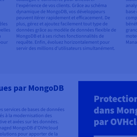
l'expérience de vos clients. Grâce au schéma
analy
dynamique de MongoDB, vos développeurs
base 
peuvent itérer rapidement et efficacement. De
compl
èles
plus, gérez et ajoutez facilement tout type de
bénéf
elles
données grâce au modèle de données flexible de
grand
n
MongoDB et à ses riches fonctionnalités de
moteu
pour
requête. Enfin, évoluez horizontalement pour
Manag
servir des millions d'utilisateurs simultanément.
ques par MongoDB
les services de bases de données
tés à la modernisation des
tive et axées sur les données.
 Managed MongoDB d'OVHcloud
solutions pour apporter de la