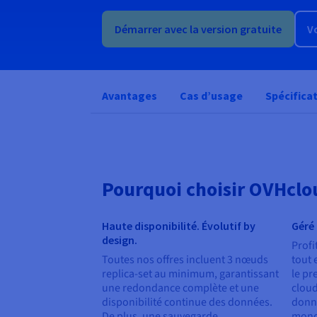
Démarrer avec la version gratuite
Vo
Avantages
Cas d’usage
Spécifica
Pourquoi choisir OVHcl
Haute disponibilité. Évolutif by
Géré 
design.
Profi
Toutes nos offres incluent 3 nœuds
tout 
replica-set au minimum, garantissant
le pr
une redondance complète et une
cloud
disponibilité continue des données.
donné
De plus, une sauvegarde
monde