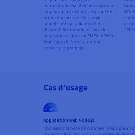
automatique est effectuée dans un
bout,
emplacement distant, assurant une
DDoS,
protection accrue. Vos services
chiff
bénéficient par ailleurs d'une
certi
disponibilité mondiale, avec des
27018
datacenters situés en EMEA, APAC et
Amérique du Nord, pour une
couverture optimale.
Cas d’usage
Application web Node.js
Choisissez la base de données idéale pour vo
projet Node.js. MongoDB, une base de donné