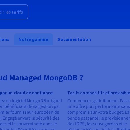
ir les tarifs
tions
Notre gamme
Documentation
oud Managed MongoDB ?
par un cloud de confiance.
Tarifs compétitifs et prévisibl
tez du logiciel MongoDB original
Commencez gratuitement. Passe
en bénéficiant de sa gestion par
une offre plus performante sans
emier fournisseur européen de
compromis sur votre budget. La
. Engagé envers la sécurité des
bande passante, le provisionn
es et la souveraineté dans le
des IOPS, les sauvegardes et le
 entier. Sécurité de bout en
réseau privé sont inclus ! Profit