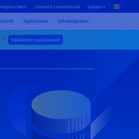
ompte client
Contact commercial
Support
curité
Opérations
Développeurs
[1]
t
.
Démarrez maintenant