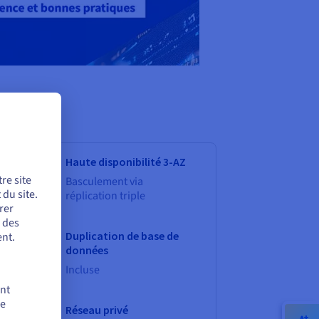
Haute disponibilité 3-AZ
re site
Basculement via
du site.
réplication triple
rer
r des
Duplication de base de
nt.
données
Incluse
ent
de
ca-
Réseau privé