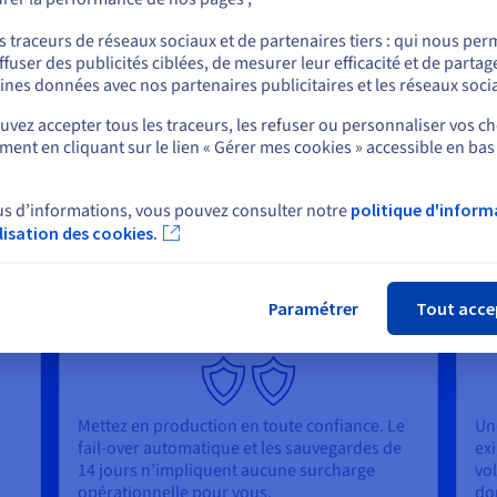
set
ou
Au repos. En transit. En
cours d’utilisation.
En lecture seule
s traceurs de réseaux sociaux et de partenaires tiers : qui nous per
ffuser des publicités ciblées, de mesurer leur efficacité et de partag
Rester sur le site actuel
ines données avec nos partenaires publicitaires et les réseaux soci
vez accepter tous les traceurs, les refuser ou personnaliser vos ch
ent en cliquant sur le lien « Gérer mes cookies » accessible en bas
Sélectionner un autre site web
MongoDB
us d’informations, vous pouvez consulter notre
politique d'inform
ilisation des cookies.
Fer
Paramétrer
Tout acce
Production
A
Mettez en production en toute confiance. Le
Un
fail-over automatique et les sauvegardes de
exi
14 jours n’impliquent aucune surcharge
vo
opérationnelle pour vous.
do