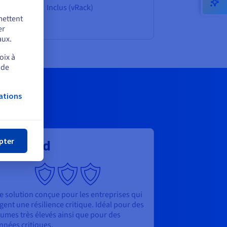
Inclus (vRack)
mettent
er
aux.
oix à
 de
ations
mer
pter
dvanced
e solution conçue pour les entreprises qui
gent une résilience critique. Idéal pour des
lumes très élevés ainsi que pour des
nnées critiques.