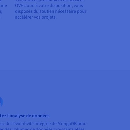
 une
OVHcloud à votre disposition, vous
e,
disposez du soutien nécessaire pour
s
accélérer vos projets.
itez l'analyse de données
tez de l’évolutivité intégrée de MongoDB pour
er des volumes de données croissants et les