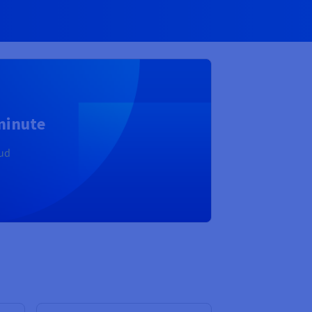
 minute
oud