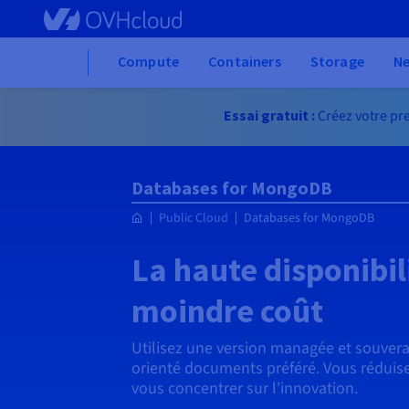
Skip to main content
Home
Compute
Containers
Storage
N
Essai gratuit :
Créez votre pre
Databases for MongoDB
Public Cloud
Databases for MongoDB
La haute disponibi
moindre coût
Utilisez une version managée et souve
orienté documents préféré. Vous réduise
vous concentrer sur l'innovation.