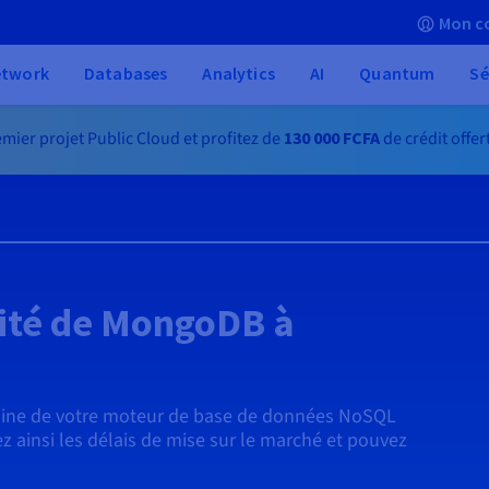
Mon c
etwork
Databases
Analytics
AI
Quantum
Sé
mier projet Public Cloud et profitez de
130 000 FCFA
de crédit offer
lité de MongoDB à
raine de votre moteur de base de données NoSQL
z ainsi les délais de mise sur le marché et pouvez