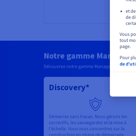
et de
de di
certa
Vous pou
tout mom
page.
Notre gamme Managed 
Pour pl
de d'ut
Découvrez notre gamme Managed MongoDB
Discovery*
Démarrez sans tracas. Nous gérons les
correctifs, les sauvegardes et la mise à
l'échelle. Vous vous concentrez sur la
construction en phase de démarrage,