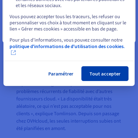
et les réseaux sociaux.
Sélectionner un autre site web
Vous pouvez accepter tous les traceurs, les refuser ou
personnaliser vos choix à tout moment en cliquant sur le
lien « Gérer mes cookies » accessible en bas de page.
Fermer
Pour plus d’informations, vous pouvez consulter notre
politique d'informations de d'utilisation des cookies.
Le résultat
Paramétrer
Tout accepter
Imperium Hosting avait auparavant rencontré des
problèmes récurrents de fiabilité avec d’autres
fournisseurs cloud. « La disponibilité était très
aléatoire, ce qui n’est pas acceptable pour nos
clients », explique Tomlinson. Depuis son passage
chez OVHcloud, les seules interruptions subies ont
été planifiées en amont.