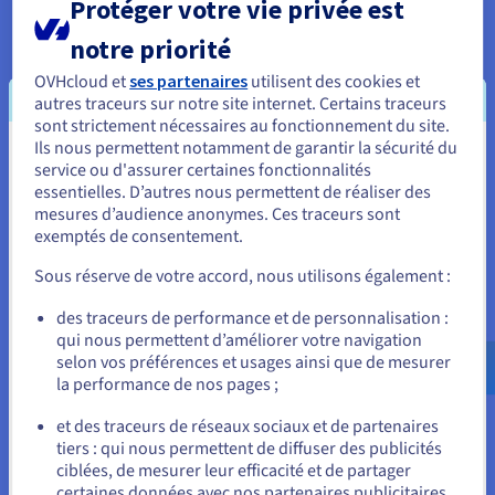
Protéger votre vie privée est
constante, certains jeux étant particulièrement
notre priorité
ciblés. «
Les dispositifs de sécurité d’OVHcloud
,
en complément des nôtres, sont la cerise sur le
OVHcloud et
ses partenaires
utilisent des cookies et
gâteau », indique Tomlinson. « Ils renforcent la
autres traceurs sur notre site internet. Certains traceurs
sont strictement nécessaires au fonctionnement du site.
confiance avec nos clients », ajoute Pitzler.
Ils nous permettent notamment de garantir la sécurité du
Vous semblez être localisé en États-
service ou d'assurer certaines fonctionnalités
essentielles. D’autres nous permettent de réaliser des
Unis.
mesures d’audience anonymes. Ces traceurs sont
exemptés de consentement.
Pour commander, rendez-vous sur le site de votre pays (États-
Unis) et créez un compte.
Sous réserve de votre accord, nous utilisons également :
Allez sur le site États-Unis
des traceurs de performance et de personnalisation :
qui nous permettent d’améliorer votre navigation
us.ovhcloud.com/
Anglais
USD - $
selon vos préférences et usages ainsi que de mesurer
la performance de nos pages ;
ou
et des traceurs de réseaux sociaux et de partenaires
tiers : qui nous permettent de diffuser des publicités
Rester sur le site actuel
ciblées, de mesurer leur efficacité et de partager
certaines données avec nos partenaires publicitaires