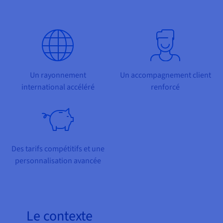
Documentation
Tarifs
Roadmap & Changelog
Disponibilités par régions
Roadmap & Changelog
Documentation
Roadmap & Changelog
Un rayonnement
Un accompagnement client
international accéléré
renforcé
Des tarifs compétitifs et une
personnalisation avancée
Le contexte