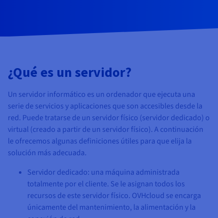
Documentación
Documentación
Documentación
Precios
Roadmap & Changelog
Roadmap & Changelog
Roadmap & Changelog
Observabilidad
Disponibilidad por regiones
Documentación
Roadmap & Changelog
Roadmap y Changelog
¿Qué es un servidor?
Un servidor informático es un ordenador que ejecuta una
serie de servicios y aplicaciones que son accesibles desde la
red. Puede tratarse de un servidor físico (servidor dedicado) o
virtual (creado a partir de un servidor físico). A continuación
le ofrecemos algunas definiciones útiles para que elija la
solución más adecuada.
Servidor dedicado: una máquina administrada
totalmente por el cliente. Se le asignan todos los
recursos de este servidor físico. OVHcloud se encarga
únicamente del mantenimiento, la alimentación y la