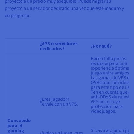
proyecto a un precio muy asequible. Puede migrar su
proyecto a un servidor dedicado una vez que esté maduro y
en progreso.
¿VPS o servidores
¿Por qué?
dedicados?
Hacen falta pocos
recursos para una
experiencia óptima d
juego entre amigos.
Las gamas de VPS de
OVHcloud son ideale
para este tipo de uso.
Ten en cuenta que el
anti-DDoS de nuestro
¿Eres jugador?
VPS no incluye
Te vale con un VPS.
protección para
videojuegos.
Concebido
para el
Si vas a alojar un jue
gaming
¿Alojas un juego, eres