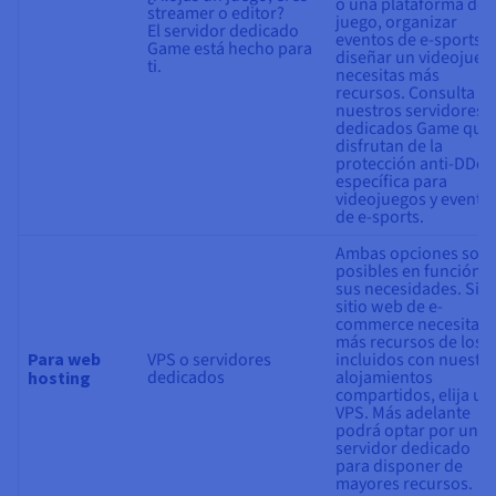
o una plataforma de
streamer o editor?
juego, organizar
El servidor dedicado
eventos de e-sports o
Game está hecho para
diseñar un videojueg
ti.
necesitas más
recursos. Consulta
nuestros servidores
dedicados Game que
disfrutan de la
protección anti-DDoS
específica para
videojuegos y evento
de e-sports.
Ambas opciones son
posibles en función 
sus necesidades. Si s
sitio web de e-
commerce necesita
más recursos de los
Para web
VPS o servidores
incluidos con nuestr
dedicados
alojamientos
hosting
compartidos, elija un
VPS. Más adelante
podrá optar por un
servidor dedicado
para disponer de
mayores recursos.