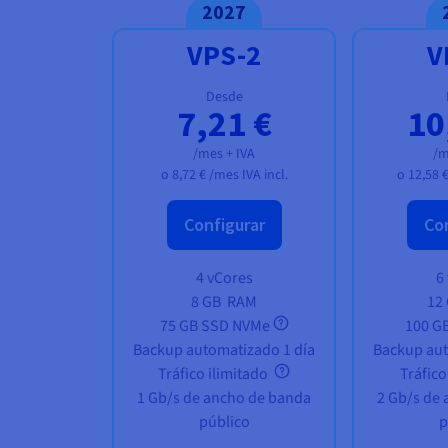
2027
VPS-2
V
Desde
7,21 €
10
/mes + IVA
/m
o
8,72 €
/mes IVA incl.
o
12,58 
Configurar
Con
4 vCores
6
8 GB
RAM
12
75 GB SSD NVMe
100 G
Backup automatizado 1 día
Backup aut
Tráfico ilimitado
Tráfico
1 Gb/s de ancho de banda
2 Gb/s de
público
p