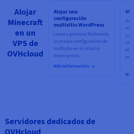
Alojar
Alojar una
VPS
configuración
Minecraft
Des
multisitio WordPress
virt
en un
Lance y gestione fácilmente
cues
VPS de
su propia configuración de
redu
multisitio en el cloud al
el d
OVHcloud
mejor precio.
pro
Más información
Más
Servidores dedicados de
OVHcloud