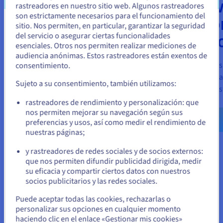
ADVANCE
SER
rastreadores en nuestro sitio web. Algunos rastreadores
son estrictamente necesarios para el funcionamiento del
DED
sitio. Nos permiten, en particular, garantizar la seguridad
Parece que está ubicado en Estados
Potencia y fiabilidad para la
del servicio o asegurar ciertas funcionalidades
ST
mayoría de las cargas de
Unidos
esenciales. Otros nos permiten realizar mediciones de
trabajo.
audiencia anónimas. Estos rastreadores están exentos de
Si quiere hacer un pedido desde Estados Unidos, deberá buscar
Servidores
consentimiento.
el sitio web adecuado y crear una cuenta.
Discover the product
backup o 
Sujeto a su consentimiento, también utilizamos:
dis
Ve a la página web Estados Unidos
rastreadores de rendimiento y personalización: que
us.ovhcloud.com/
vps
Inglés
USD - $
Discover 
nos permiten mejorar su navegación según sus
preferencias y usos, así como medir el rendimiento de
nuestras páginas;
o
y rastreadores de redes sociales y de socios externos:
Permanezca en el sitio web actual
que nos permiten difundir publicidad dirigida, medir
su eficacia y compartir ciertos datos con nuestros
¿En qué se diferencian un VPS y
socios publicitarios y las redes sociales.
Seleccione otro sitio web
un servidor dedicado?
Puede aceptar todas las cookies, rechazarlas o
personalizar sus opciones en cualquier momento
haciendo clic en el enlace «Gestionar mis cookies»
El VPS es una máquina virtual creada a partir de un servidor