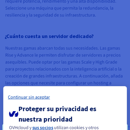
requiere potencia, rendimiento y una alta disponibilidad.
Seleccione una máquina que permita la redundancia, la
resiliencia y la seguridad de su infraestructura.
¿Cuánto cuesta un servidor dedicado?
Nuestras gamas abarcan todas sus necesidades. Las gamas
Rise y Advance le permiten disfrutar de servidores a precios
asequibles. Puede optar por las gamas Scale y High Grade
para proyectos relacionados con la inteligencia artificial o la
creación de grandes infraestructuras. A continuación, añada
las opciones que necesite para configurar un hosting a
medida y adaptado a sus circunstancias.
Continuar sin aceptar
Proteger su privacidad es
nuestra prioridad
OVHcloud y
sus socios
utilizan cookies y otros