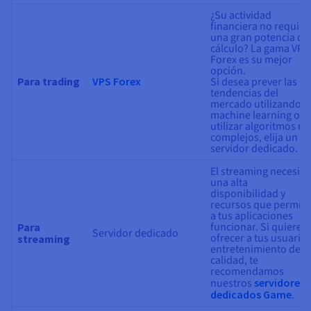
¿Su actividad
financiera no requier
una gran potencia de
cálculo? La gama VPS
Forex es su mejor
opción.
Para trading
VPS Forex
Si desea prever las
tendencias del
mercado utilizando
machine learning o
utilizar algoritmos m
complejos, elija un
servidor dedicado.
El streaming necesita
una alta
disponibilidad y
recursos que permit
a tus aplicaciones
funcionar. Si quieres
Para
Servidor dedicado
ofrecer a tus usuario
streaming
entretenimiento de
calidad, te
recomendamos
nuestros
servidores
dedicados Game
.