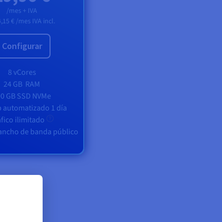
/mes + IVA
,15 €
/mes IVA incl.
Configurar
8 vCores
24 GB
RAM
00 GB SSD NVMe
 automatizado 1 día
fico ilimitado
 ancho de banda público