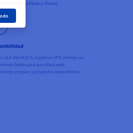
mientas como Plesk o cPanel.
todo
onibilidad
un
SLA del 99,9 %
, nuestros VPS ofrecen un
miento fiable para sus sitios web,
aciones propias y proyectos importantes.