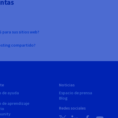
untas
S para sus sitios web?
hosting compartido?
te
Noticias
o de ayuda
Espacio de prensa
Blog
o de aprendizaje
Redes sociales
rio
unity