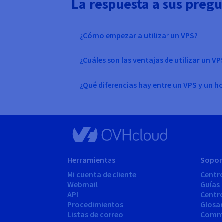
La respuesta a sus preg
¿Cómo empezar a utilizar un VPS?
¿Cuáles son las ventajas de utilizar un VP
¿Qué diferencias hay entre un VPS y un 
Herramientas
Sopor
Mi cuenta de cliente
Centr
Webmail
Guías
API
Centr
Procedimientos
Glosa
Listas de correo
Comm