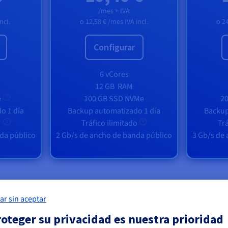
/mes + IVA
ncl.
o
12,58 €
/mes IVA incl.
o
24
Configurar
6 vCores
12 GB
RAM
e
100 GB SSD NVMe
2
o 1 día
Backup automatizado 1 día
Backup
o
Tráfico ilimitado
Trá
da público
2 Gb/s de ancho de banda público
3 Gb/s de
ar sin aceptar
oteger su privacidad es nuestra prioridad