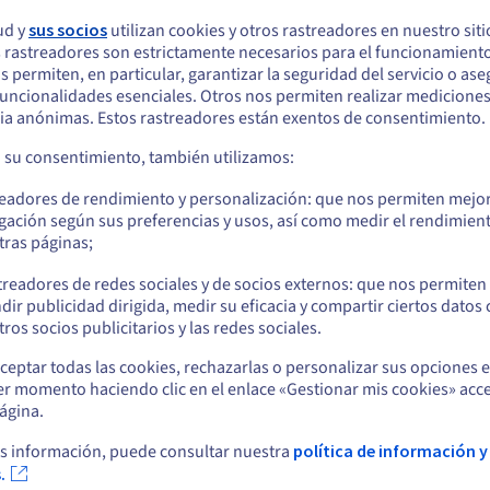
ud y
sus socios
utilizan cookies y otros rastreadores en nuestro sit
áxima escalabilidad
 rastreadores son estrictamente necesarios para el funcionamiento
arece que está ubicado en Estados Unidos
os permiten, en particular, garantizar la seguridad del servicio o as
u VPS se adapta al crecimiento de tu negocio. Tan pronto como se n
 funcionalidades esenciales. Otros nos permiten realizar medicione
quiere hacer un pedido desde Estados Unidos, deberá buscar el sitio web
ambiar a una configuración más potente con unos pocos clics desde e
ia anónimas. Estos rastreadores están exentos de consentimiento.
cuado y crear una cuenta.
n servidor siempre eficiente, sin interrupciones, mientras mantiene
a su consentimiento, también utilizamos:
Ve a la página web Estados Unidos
readores de rendimiento y personalización: que nos permiten mejo
us.ovhcloud.com/
vps
Inglés
USD - $
gación según sus preferencias y usos, así como medir el rendimien
tras páginas;
o
treadores de redes sociales y de socios externos: que nos permiten
dir publicidad dirigida, medir su eficacia y compartir ciertos datos
Permanezca en el sitio web actual
ros socios publicitarios y las redes sociales.
ceptar todas las cookies, rechazarlas o personalizar sus opciones 
Un entorno aislado y escalable
Senc
er momento haciendo clic en el enlace «Gestionar mis cookies» acce
Seleccione otro sitio web
ágina.
Aloje sus proyectos en un entorno aislado y
Contr
flexible. Puede escalar la configuración en un clic,
a la 
s información, puede consultar nuestra
política de información y
.
Me,
desde su área de cliente.
prefe
Cer