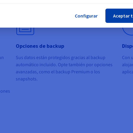
herra
Configurar
Aceptar 
Opciones de backup
Disp
un
Sus datos están protegidos gracias al
backup
Con 
automático incluido
. Opte también por opciones
aloja
avanzadas, como el backup Premium o los
aplic
snapshots.
giones