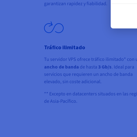
garantizan rapidez y fiabilidad.
Tráfico ilimitado
Tu servidor VPS ofrece tráfico ilimitado* con 
ancho de banda
de hasta
3 Gb/s
. Ideal para
servicios que requieren un ancho de banda
elevado, sin coste adicional.
** Excepto en datacenters situados en las re
de Asia-Pacífico.