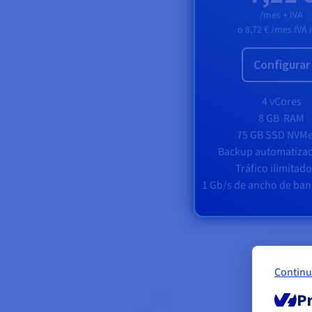
/mes + IVA
o
8,72 €
/mes IVA i
Configurar
4 vCores
8 GB
RAM
75 GB SSD NVM
Backup automatizad
Tráfico ilimitad
1 Gb/s de ancho de ban
Continu
Pr