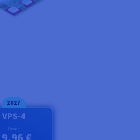
2027
VPS-4
Desde
19,96 €