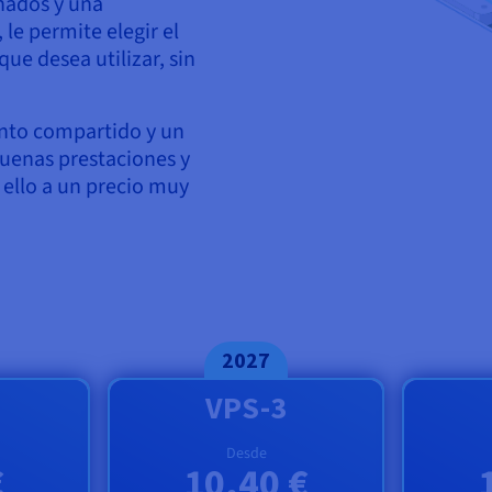
gnados y una
le permite elegir el
que desea utilizar, sin
ento compartido y un
 buenas prestaciones y
 ello a un precio muy
2027
VPS-3
Desde
€
10,40 €