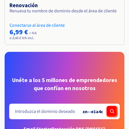
Renovación
Renueva tu nombre de dominio desde el área de cliente
Conectarse al área de cliente
6,99 €
+ IVA
o 8,46 € IVA incl.
Unéte a los 5 millones de emprendedores
que confían en nosotros
.
xn--e1a4c
Email Starter
Protección DNS (DNSSEC)