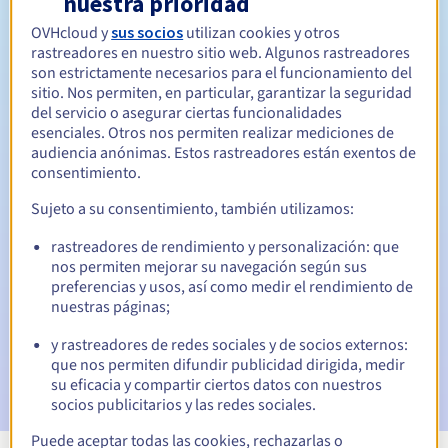
nuestra prioridad
OVHcloud y
sus socios
utilizan cookies y otros
Entre 1 y 10 años
Período de renovación
rastreadores en nuestro sitio web. Algunos rastreadores
son estrictamente necesarios para el funcionamiento del
sitio. Nos permiten, en particular, garantizar la seguridad
del servicio o asegurar ciertas funcionalidades
40 días
Período de redención
esenciales. Otros nos permiten realizar mediciones de
audiencia anónimas. Estos rastreadores están exentos de
consentimiento.
Notificaciones automáticas:
Sujeto a su consentimiento, también utilizamos:
Emails de aviso:
60, 30, 15, 7 y 3 días antes de la fecha de
rastreadores de rendimiento y personalización: que
vencimiento
nos permiten mejorar su navegación según sus
preferencias y usos, así como medir el rendimiento de
Email el día del vencimiento
para notificar la suspensión
nuestras páginas;
del nombre de dominio
y rastreadores de redes sociales y de socios externos:
Email tras el periodo de gracia de redención
para
que nos permiten difundir publicidad dirigida, medir
notificar la eliminación del nombre de dominio
su eficacia y compartir ciertos datos con nuestros
socios publicitarios y las redes sociales.
Puede aceptar todas las cookies, rechazarlas o