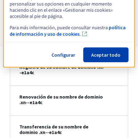
personalizar sus opciones en cualquier momento
haciendo clic en el enlace «Gestionar mis cookies»
Ver todas las extensiones
accesible al pie de página.
Para más información, puede consultar nuestra
política
Información sobre .xn--e1a4c
de información y uso de cookies.
Configurar
Aceptar todo
Registro de su nombre de dominio .xn-
-e1a4c
Renovación de su nombre de dominio
.xn--e1a4c
Transferencia de su nombre de
dominio .xn--e1a4c