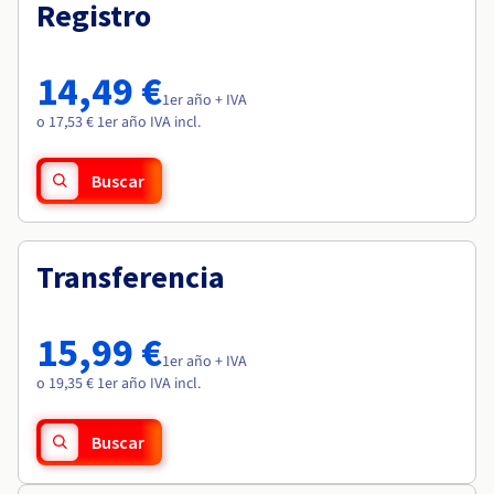
Documentación
Documentación
Registro
Roadmap & Changelog
Precios
Roadmap & Changelog
Roadmap & Changelog
Observabilidad
Disponibilidad por regiones
Documentación
14,49 €
Roadmap & Changelog
1er año + IVA
Roadmap y Changelog
o 17,53 € 1er año IVA incl.
Buscar
Transferencia
15,99 €
1er año + IVA
o 19,35 € 1er año IVA incl.
Buscar