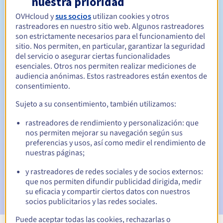
nuestra prioridad
OVHcloud y
sus socios
utilizan cookies y otros
Entre 1 y 10 años
Período de renovación
rastreadores en nuestro sitio web. Algunos rastreadores
son estrictamente necesarios para el funcionamiento del
sitio. Nos permiten, en particular, garantizar la seguridad
del servicio o asegurar ciertas funcionalidades
30 días
Período de redención
esenciales. Otros nos permiten realizar mediciones de
audiencia anónimas. Estos rastreadores están exentos de
consentimiento.
Notificaciones automáticas:
Sujeto a su consentimiento, también utilizamos:
Emails de aviso:
60, 30, 15, 7 y 3 días antes de la fecha de
rastreadores de rendimiento y personalización: que
vencimiento
nos permiten mejorar su navegación según sus
preferencias y usos, así como medir el rendimiento de
Email el día del vencimiento
para notificar la suspensión
nuestras páginas;
del nombre de dominio
y rastreadores de redes sociales y de socios externos:
Email tras el periodo de gracia de redención
para
que nos permiten difundir publicidad dirigida, medir
notificar la eliminación del nombre de dominio
su eficacia y compartir ciertos datos con nuestros
socios publicitarios y las redes sociales.
Puede aceptar todas las cookies, rechazarlas o