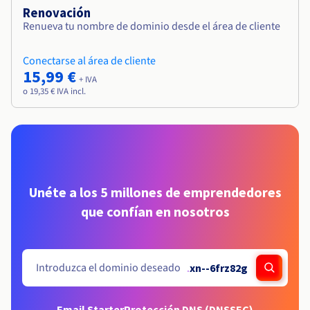
Renovación
Renueva tu nombre de dominio desde el área de cliente
Conectarse al área de cliente
15,99 €
+ IVA
o 19,35 € IVA incl.
Unéte a los 5 millones de emprendedores
que confían en nosotros
.
xn--6frz82g
Email Starter
Protección DNS (DNSSEC)