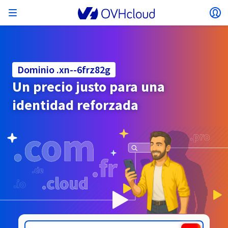
Abrir menú
Ab
Volver al menú
La moneda, el precio y la disponibilidad del
AISLAR MI RED
SOLUCIONES DE IA
GESTIÓN DE IDENTIDADES
OBSERVABILIDAD
HERRAMIENTAS PARA DESARROLLADORES
VMWARE ON OVHCLOUD
INFRASTRUCTURE AS A SERVICE
CONECTIVIDAD DE SERVIDORES
OBSERVABILIDAD
NUESTRAS GAMAS DE SERVIDORES
CONECTIVIDAD
OBSERVABILIDAD
WEB HOSTING
Virtual Machine Instances
Managed Kubernetes Service
Block Storage
PostgreSQL
Data Platform
Quantum Emulators
Bare Metal Pod
Veeam Managed Backup
Identity and Access Management (IAM)
VPS 2027
Enterprise File Storage
Key Management Service (KMS)
Buscar un dominio web
Todas las soluciones de correo
Envía tus mensajes con SMS Profesional
producto pueden variar en función del país y/o
Servidores dedicados
Hosted Private Cloud
Dominios
Compute
Dominio .xn--6frz82g
VMware cualificado SecNumCloud
la región seleccionados.
Private Network (vRack)
AI Notebooks
Identity and Access Management (IAM)
Service Logs
API OVHcloud
Public VCF as-a-service
Infrastructure as a Service
Red privada (vRack)
Services Logs
Kimsufi (T1/T2)
Red privada (vRack)
Logs Data Platform
Eco: para los precios más asequibles
Un precio justo para una
Cloud GPU
Managed Private Registry
File Storage
MySQL
Kafka
¿Qué es el Quantum Computing?
Managed Veeam for Public VCF as a Service
Key Management Service (KMS)
VPS n8n
Veeam Enterprise Plus
Identity and Access Management (IAM)
Renueve su dominio
Todos los productos Exchange
SecNumCloud
Web hosting
Containers
VPS
¡Bienvenido/a a OVHcloud!
identidad reforzada
Documentation
Nutanix en Bare Metal Pod, cualificado
VPC
AI Training
Logs Data Platform
Command Line Interface (CLI)
Managed VMware vSphere
Modelo de despliegue
Red privada NSX-T
Logs Data Platform
Advance (T3)
OVHcloud Link Aggregation
Service Logs
Business: para negocios profesionales
SEGURIDAD Y CIFRADO
Roadmap & Changelog
País
Serverless
Managed Rancher Service
Object Storage
MongoDB
ClickHouse
Quantum Processing Units (QPU)
SecNumCloud
Veeam Enterprise Plus
Secret Manager
VPS Plesk
Backup Agent
Secret Manager
Transferir un dominio a OVHcloud
Licencias Microsoft 365
Identifíquese para poder contratar soluciones, gestionar
Emails y soluciones colaborativas
Almacenamiento y backup
On-Prem Cloud Platform
Storage
sus productos y servicios, y realizar el seguimiento de sus
Key Management Service (KMS)
OVHcloud Connect
AI Deploy
Métricas Observability
Cloud Shell
Managed VMware Cloud Foundation (VCF) –
Compute & Virtualization
Red privada – Nutanix Flow Virtual Networking
Game (T3)
Additional IP
Agency: para agencias web
Cold Archive
Valkey
Managed Dashboards
SAP HANA en VMware cualificado SecNumCloud
Zerto for Managed VMware vSphere
Hardware Security Module (HSM)
VPS cPanel
NAS-HA
Hardware Security Module (HSM)
Ver las 900 extensiones de dominio disponibles
Documentación
Documentación
pedidos.
Stretched 3-AZ
Moneda
Storage y backup
Network
Network
SMS
Precios
Precios
Precios
Documentación
Roadmap & Changelog
Roadmap & Changelog
Secret Manager
Storage
Additional IP
Scale (T4)
Bring Your Own IP
Comparar los planes de web hosting
Seleccionar una moneda
GESTIONAR MIS DIRECCIONES IP PÚBLICAS
GOBERNANZA
HERRAMIENTAS IAC
Savings Plan
Savings Plan
Disponibilidad por regiones
Roadmap & Changelog
Cluster on demand
Backup
OpenSearch
HYCU for OVHcloud
VPS WordPress
Cloud Disk Array
NUTANIX ON OVHCLOUD
Regiones
Regiones
Documentación
Sitio web (idioma)
SNC Cloud Platform
Seguridad e identidad
Databases
Network
Precios
Documentación
Documentación
Precios
Área de cliente
Gateway
End-to-End Encryption
FinOps
Terraform
Red, Seguridad y Air Gap
Bring Your Own IP
High Grade (T5)
Managed Hosting for WordPress
Documentación
Documentación
Roadmap & Changelog
Guías y documentación
SERVICIOS DE RED
Disponibilidad por regiones
Roadmap & Changelog
Roadmap & Changelog
Ofertas especiales
Seleccionar un sitio web
Documentación
Aplicaciones, SO y paneles
Packs Nutanix
INFERENCE SOLUTIONS
Roadmap & Changelog
Roadmap & Changelog
Roadmap & Changelog
Documentación
Documentación
Roadmap y Changelog
Precios
Precios
Documentación
Seguridad e identidad
Operaciones
Analytics
Floating IP
Landing Zone
Load Balancer de OVHcloud
Webmail
Compute & Network
Roadmap & Changelog
OTROS
HERRAMIENTAS IA
Whois
PLATFORM AS A SERVICE
SERVICIOS DE RED
MODO DE DESPLIEGUE
SERVICIOS COMPLEMENTARIOS
Disponibilidad por regiones
Disponibilidad por regiones
Roadmap & Changelog
Ir al sitio web
AI Endpoints
Agencia y multisitio
Nutanix BYOL
Roadmap & Changelog
Documentación
Documentación
Shared HSM
SHAI
Operaciones
IA
Bring Your Own IP
Platform as a Service
Load Balancer de OVHcloud
Wholesale
OVHcloud Connect
Vídeo Center