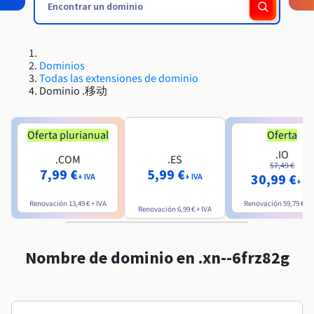
Block Storage & Object Storage
Roadmap & Changelog
Roadmap & Changelog
AI Endpoints - Catálogo de modelos
Precios
Precios
Desarrolladores
HYCU for OVHcloud
Guías y documentación
Disponibilidad por regiones
Managed HSM
MCP Server
Cloud Store
OVHCloud Connect
Reseller
CDN Infrastructure
Bases de datos adicionales
Quantum
DISTRIBUIR MI TRÁFICO
Roadmap & Changelog
Documentación
AI Endpoints - Bases de API
Guías y documentación
Revendedores
Bases de datos administradas
SAP HANA ON OVHCLOUD
Roadmap & Changelog
Conformidad y certificaciones
Load Balancer
Dedicated HSM
Dominios
Cloud Native
CDN Infrastructure
BGP Services
Opción de certificados SSL
Seguridad
USOS
Roadmap & Changelog
AI Endpoints - Batch API
Todas las extensiones de dominio
Precios
Todos los usos
SAP HANA on Bare Metal
Containers & Orchestration
Dominio .移动
Disponibilidad por regiones
Infraestructura anti-DDoS
Resiliencia y AZ
AI & HPC
Servicios BGP
Opción CDN
PROTECCIÓN Y SEGURIDAD
Operaciones
Documentación
Precios
SAP HANA on Private Cloud
GPUS
Roadmap & Changelog
Disponibilidad por regiones
IAM / KMS
Documentación
Grid computing
Infraestructura anti-DDoS
OPCP Packager
Oferta plurianual
Oferta
PROTECCIÓN Y SEGURIDAD
USOS
Documentación
Roadmap & Changelog
Nvidia H200
Desarrolladores
Precios
.IO
Roadmap & Changelog
.COM
.ES
Disponibilidad por regiones
Logs & Metrics
Precios
Infraestructura anti-DDoS
Virtualización y contenerización
Game DDoS Protection
Cómo crear un sitio web
57,49 €
7,99 €
5,99 €
CLOUD READY
Documentación
30,99 €
NVIDIA H100
Documentación
+ IVA
+ IVA
+ IVA
Roadmap & Changelog
Roadmap & Changelog
Precios
Cloud Ready
Game DDoS Protection
Sitio web y aplicación empresarial
DNSSEC
Alojar tu sitio WordPress
Renovación
13,49 €
+ IVA
Renovación
59,79 €
+ 
Regiones
Roadmap & Changelog
NVIDIA L40S
Renovación
6,99 €
+ IVA
Documentación
Self-Service Portal, API e IaC
DNSSEC
Todos los usos
SSL Gateway
Crear mi sitio web en un solo 1 clic
Roadmap & Changelog
NVIDIA L4
Nombre de dominio en .xn--6frz82g
IAM & Tenant Management
SSL Gateway
Crear una tienda online
Todas las GPU →
Precios
Documentación
SO y licencias
Roadmap & Changelog
Gobernanza y cuotas
Documentación