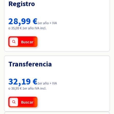
Documentación
Documentación
Registro
Roadmap & Changelog
Precios
Roadmap & Changelog
Roadmap & Changelog
Observabilidad
Disponibilidad por regiones
Documentación
28,99 €
Roadmap & Changelog
1er año + IVA
Roadmap y Changelog
o 35,08 € 1er año IVA incl.
Buscar
Transferencia
32,19 €
1er año + IVA
o 38,95 € 1er año IVA incl.
Buscar