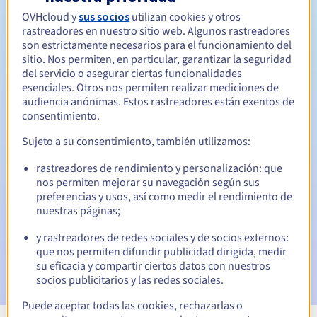
OVHcloud y
sus socios
utilizan cookies y otros
Entre 1 y 10 años
Período de renovación
rastreadores en nuestro sitio web. Algunos rastreadores
son estrictamente necesarios para el funcionamiento del
sitio. Nos permiten, en particular, garantizar la seguridad
del servicio o asegurar ciertas funcionalidades
30 días
Período de redención
esenciales. Otros nos permiten realizar mediciones de
audiencia anónimas. Estos rastreadores están exentos de
consentimiento.
Sujeto a su consentimiento, también utilizamos:
Notificaciones automáticas:
Emails de aviso:
60, 30, 15, 7 y 3 días antes de la fecha de
rastreadores de rendimiento y personalización: que
vencimiento
nos permiten mejorar su navegación según sus
preferencias y usos, así como medir el rendimiento de
Email el día del vencimiento
para notificar la suspensión
nuestras páginas;
del nombre de dominio
y rastreadores de redes sociales y de socios externos:
que nos permiten difundir publicidad dirigida, medir
Email tras el periodo de gracia de redención
para
notificar la eliminación del nombre de dominio
su eficacia y compartir ciertos datos con nuestros
socios publicitarios y las redes sociales.
Puede aceptar todas las cookies, rechazarlas o