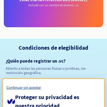
Incluido con un nombre de dominio .vc
Condiciones de elegibilidad
¿Quién puede registrar un .vc?
Abierto a todas las personas físicas o jurídicas, sin
restricción geográfica.
Reglas de gestión y notificaciones
Continuar sin aceptar
Entre 1 y 10 años
Período de registro
Proteger su privacidad es
nuestra prioridad