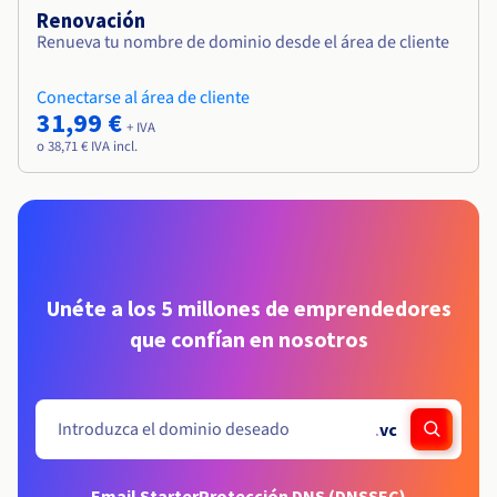
Renovación
Renueva tu nombre de dominio desde el área de cliente
Conectarse al área de cliente
31,99 €
+ IVA
o 38,71 € IVA incl.
Unéte a los 5 millones de emprendedores
que confían en nosotros
.
vc
Email Starter
Protección DNS (DNSSEC)