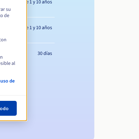
Entre 1 y 10 años
rar su
to de
Entre 1 y 10 años
 con
30 días
en
sible al
 uso de
todo
ominio