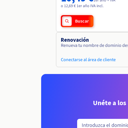
1er año + IVA
o 12,69 € 1er año IVA incl.
Buscar
Renovación
Renueva tu nombre de dominio desd
Conectarse al área de cliente
Unéte a los