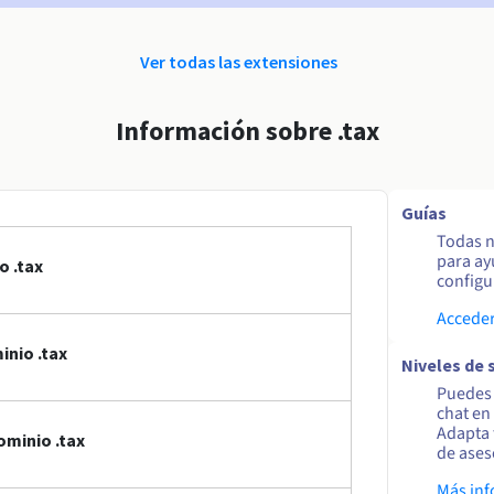
Ver todas las extensiones
Información sobre .tax
Guías
Todas n
para ay
o .tax
configur
Acceder
nio .tax
Niveles de 
Puedes 
chat en
Adapta 
ominio .tax
de ases
Más in