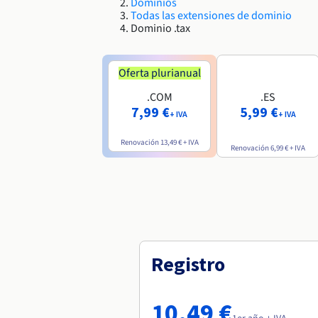
Dominios
Todas las extensiones de dominio
Dominio .tax
Oferta plurianual
.COM
.ES
7,99 €
5,99 €
+ IVA
+ IVA
Renovación
13,49 €
+ IVA
Renovación
6,99 €
+ IVA
Registro
10,49 €