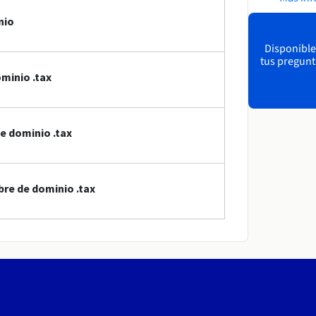
nio
Disponible
tus pregunt
minio .tax
e dominio .tax
re de dominio .tax