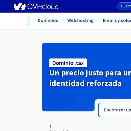
Home
Dominios
Web hosting
Emails y sol
Dominio .tax
Un precio justo para u
identidad reforzada
.tattoo