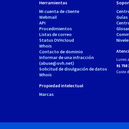
Herramientas
Sopor
Mi cuenta de cliente
Centr
Webmail
Guías
API
Centr
Procedimientos
Glosa
Listas de correo
Comm
Status OVHcloud
Nivele
Whois
Atenci
Contacto de dominio
Informar de una infracción
Lunes a
(abuse@ovh.net)
91 758 
Solicitud de divulgación de datos
Coste 
Whois
Propiedad intelectual
Marcas