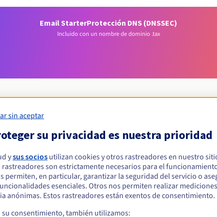
Email Starter
Protección DNS (DNSSEC)
Incluido con un nombre de dominio .tax
ar sin aceptar
Condiciones de elegibilidad
oteger su privacidad es nuestra prioridad
ud y
sus socios
utilizan cookies y otros rastreadores en nuestro sit
ar un .tax?
 rastreadores son estrictamente necesarios para el funcionamiento
s físicas o jurídicas, sin restricción geográfica.
os permiten, en particular, garantizar la seguridad del servicio o as
 funcionalidades esenciales. Otros nos permiten realizar medicione
Reglas de gestión y notificaciones
ia anónimas. Estos rastreadores están exentos de consentimiento.
a su consentimiento, también utilizamos: