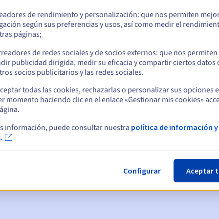
readores de rendimiento y personalización: que nos permiten mejo
gación según sus preferencias y usos, así como medir el rendimien
tras páginas;
treadores de redes sociales y de socios externos: que nos permiten
dir publicidad dirigida, medir su eficacia y compartir ciertos datos
ros socios publicitarios y las redes sociales.
ceptar todas las cookies, rechazarlas o personalizar sus opciones 
er momento haciendo clic en el enlace «Gestionar mis cookies» acce
ágina.
ticas:
s información, puede consultar nuestra
política de información y
.
, 7 y 3 días antes de la fecha de vencimiento
nto
para notificar la suspensión del nombre de dominio
Configurar
Aceptar 
gracia de redención
para notificar la eliminación del nombre de d