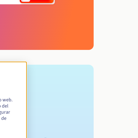
io web.
 del
egurar
s de