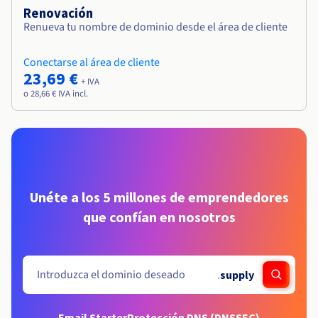
Renovación
Renueva tu nombre de dominio desde el área de cliente
Conectarse al área de cliente
23,69 €
+ IVA
o 28,66 € IVA incl.
Unéte a los 5 millones de emprendedores
que confían en nosotros
.
supply
Email Starter
Protección DNS (DNSSEC)