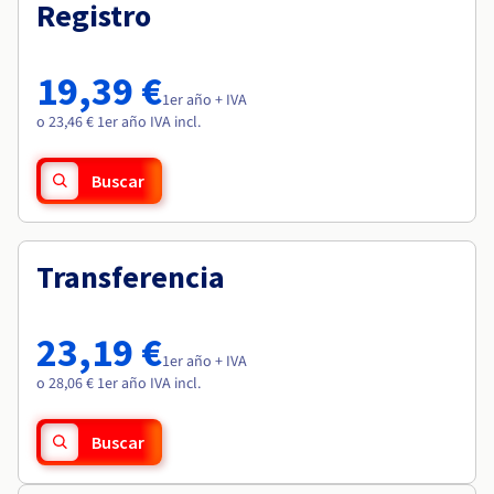
Documentación
Documentación
Registro
Roadmap & Changelog
Precios
Roadmap & Changelog
Roadmap & Changelog
Observabilidad
Disponibilidad por regiones
Documentación
19,39 €
Roadmap & Changelog
1er año + IVA
Roadmap y Changelog
o 23,46 € 1er año IVA incl.
Buscar
Transferencia
23,19 €
1er año + IVA
o 28,06 € 1er año IVA incl.
Buscar