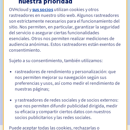
nuestra prioridad
OVHcloud y
sus socios
utilizan cookies y otros
Entre 1 y 10 años
Período de renovación
rastreadores en nuestro sitio web. Algunos rastreadores
son estrictamente necesarios para el funcionamiento del
sitio. Nos permiten, en particular, garantizar la seguridad
del servicio o asegurar ciertas funcionalidades
30 días
Período de redención
esenciales. Otros nos permiten realizar mediciones de
audiencia anónimas. Estos rastreadores están exentos de
consentimiento.
Notificaciones automáticas:
Sujeto a su consentimiento, también utilizamos:
Emails de aviso:
60, 30, 15, 7 y 3 días antes de la fecha de
rastreadores de rendimiento y personalización: que
vencimiento
nos permiten mejorar su navegación según sus
preferencias y usos, así como medir el rendimiento de
Email el día del vencimiento
para notificar la suspensión
nuestras páginas;
del nombre de dominio
y rastreadores de redes sociales y de socios externos:
Email tras el periodo de gracia de redención
para
que nos permiten difundir publicidad dirigida, medir
notificar la eliminación del nombre de dominio
su eficacia y compartir ciertos datos con nuestros
socios publicitarios y las redes sociales.
Puede aceptar todas las cookies, rechazarlas o