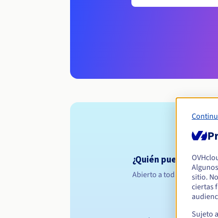
Continu
Pr
OVHclo
¿Quién puede registra
Algunos
Abierto a todas las persona
sitio. N
ciertas
audienc
Sujeto 