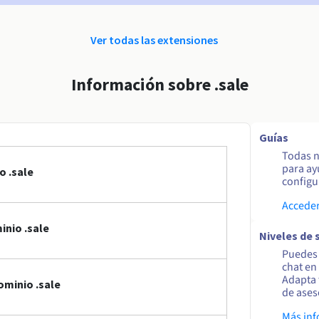
Ver todas las extensiones
Información sobre .sale
Guías
Todas n
para ay
o .sale
configur
Acceder
nio .sale
Niveles de 
Puedes 
chat en
Adapta 
ominio .sale
de ases
Más in