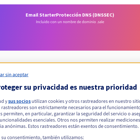
Email Starter
Protección DNS (DNSSEC)
Incluido con un nombre de dominio .sale
ar sin aceptar
Condiciones de elegibilidad
oteger su privacidad es nuestra prioridad
ud y
sus socios
utilizan cookies y otros rastreadores en nuestro sit
r un .sale?
 rastreadores son estrictamente necesarios para el funcionamiento
s físicas o jurídicas, sin restricción geográfica.
os permiten, en particular, garantizar la seguridad del servicio o as
 funcionalidades esenciales. Otros nos permiten realizar medicione
Reglas de gestión y notificaciones
ia anónimas. Estos rastreadores están exentos de consentimiento.
a su consentimiento, también utilizamos: