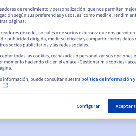
readores de rendimiento y personalización: que nos permiten mejo
gación según sus preferencias y usos, así como medir el rendimien
tras páginas;
treadores de redes sociales y de socios externos: que nos permiten
dir publicidad dirigida, medir su eficacia y compartir ciertos datos
ros socios publicitarios y las redes sociales.
ceptar todas las cookies, rechazarlas o personalizar sus opciones 
er momento haciendo clic en el enlace «Gestionar mis cookies» acce
ágina.
ticas:
s información, puede consultar nuestra
política de información y
.
, 7 y 3 días antes de la fecha de vencimiento
nto
para notificar la suspensión del nombre de dominio
Configurar
Aceptar 
gracia de redención
para notificar la eliminación del nombre de d