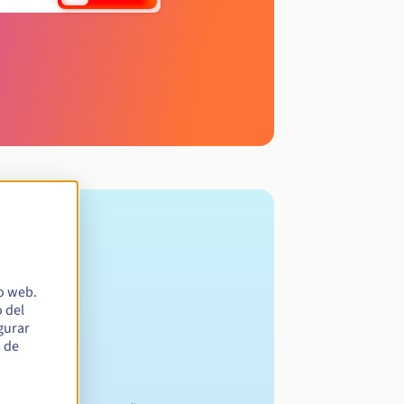
io web.
 del
egurar
s de