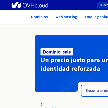
Home
Dominios
Web hosting
Emails y sol
Dominio .sale
Un precio justo para u
identidad reforzada
.saarland