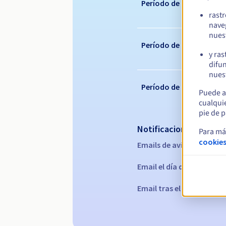
Período de registro
rast
nave
nues
Período de renovación
y ras
difun
nuest
Período de redención
Puede a
cualqui
pie de p
Notificaciones automá
Para má
cookies
Emails de aviso:
60, 30, 15
Email el día del vencimie
Email tras el periodo de 