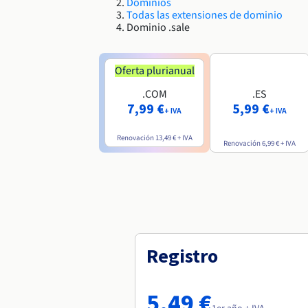
Dominios
Todas las extensiones de dominio
Dominio .sale
Oferta plurianual
.COM
.ES
7,99 €
5,99 €
+ IVA
+ IVA
Renovación
13,49 €
+ IVA
Renovación
6,99 €
+ IVA
Registro
5,49 €