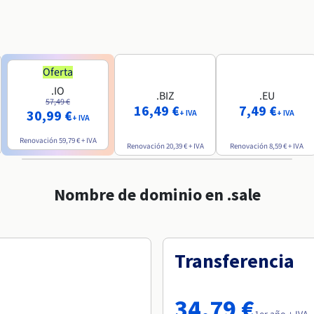
Oferta
.IO
.BIZ
.EU
57,49 €
16,49 €
7,49 €
30,99 €
+ IVA
+ IVA
+ IVA
Renovación
59,79 €
+ IVA
Renovación
20,39 €
+ IVA
Renovación
8,59 €
+ IVA
Nombre de dominio en .sale
Transferencia
34,79 €