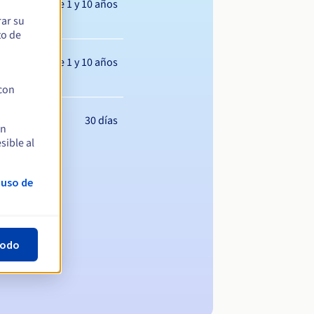
Entre 1 y 10 años
rar su
to de
Entre 1 y 10 años
 con
30 días
en
sible al
 uso de
todo
ominio