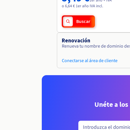
1er año + IVA
o 6,64 € 1er año IVA incl.
Buscar
Renovación
Renueva tu nombre de dominio desd
Conectarse al área de cliente
Unéte a los