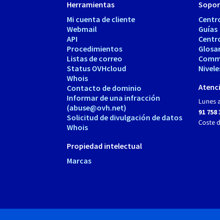
Herramientas
Sopor
Mi cuenta de cliente
Centr
Webmail
Guías
API
Centr
Procedimientos
Glosa
Listas de correo
Comm
Status OVHcloud
Nivele
Whois
Atenci
Contacto de dominio
Informar de una infracción
Lunes a
(abuse@ovh.net)
91 758 
Solicitud de divulgación de datos
Coste 
Whois
Propiedad intelectual
Marcas