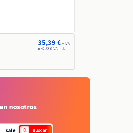
35,39 €
+ IVA
o 42,82 € IVA incl.
 en nosotros
.
sale
Buscar