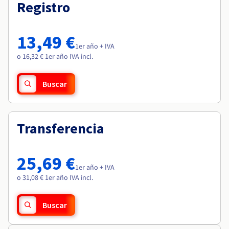
Documentación
Documentación
Registro
Roadmap & Changelog
Precios
Roadmap & Changelog
Roadmap & Changelog
Observabilidad
Disponibilidad por regiones
Documentación
13,49 €
Roadmap & Changelog
1er año + IVA
Roadmap y Changelog
o 16,32 € 1er año IVA incl.
Buscar
Transferencia
25,69 €
1er año + IVA
o 31,08 € 1er año IVA incl.
Buscar