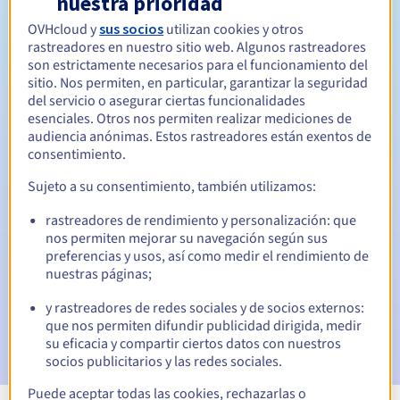
nuestra prioridad
OVHcloud y
sus socios
utilizan cookies y otros
Entre 1 y 10 años
Período de renovación
rastreadores en nuestro sitio web. Algunos rastreadores
son estrictamente necesarios para el funcionamiento del
sitio. Nos permiten, en particular, garantizar la seguridad
del servicio o asegurar ciertas funcionalidades
30 días
Período de redención
esenciales. Otros nos permiten realizar mediciones de
audiencia anónimas. Estos rastreadores están exentos de
consentimiento.
Notificaciones automáticas:
Sujeto a su consentimiento, también utilizamos:
Emails de aviso:
60, 30, 15, 7 y 3 días antes de la fecha de
rastreadores de rendimiento y personalización: que
vencimiento
nos permiten mejorar su navegación según sus
preferencias y usos, así como medir el rendimiento de
Email el día del vencimiento
para notificar la suspensión
nuestras páginas;
del nombre de dominio
y rastreadores de redes sociales y de socios externos:
Email tras el periodo de gracia de redención
para
que nos permiten difundir publicidad dirigida, medir
notificar la eliminación del nombre de dominio
su eficacia y compartir ciertos datos con nuestros
socios publicitarios y las redes sociales.
Puede aceptar todas las cookies, rechazarlas o