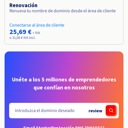
Renovación
Renueva tu nombre de dominio desde el área de cliente
Conectarse al área de cliente
25,69 €
+ IVA
o 31,08 € IVA incl.
Unéte a los 5 millones de emprendedores
que confían en nosotros
.
review
Email Starter
Protección DNS (DNSSEC)